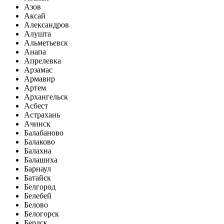
Азов
Аксай
Александров
Алушта
Альметьевск
Анапа
Апрелевка
Арзамас
Армавир
Артем
Архангельск
Асбест
Астрахань
Ачинск
Балабаново
Балаково
Балахна
Балашиха
Барнаул
Батайск
Белгород
Белебей
Белово
Белогорск
Бердск