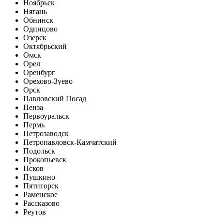
Ноябрьск
Нягань
Обнинск
Одинцово
Озерск
Октябрьский
Омск
Орел
Оренбург
Орехово-Зуево
Орск
Павловский Посад
Пенза
Первоуральск
Пермь
Петрозаводск
Петропавловск-Камчатский
Подольск
Прокопьевск
Псков
Пушкино
Пятигорск
Раменское
Рассказово
Реутов