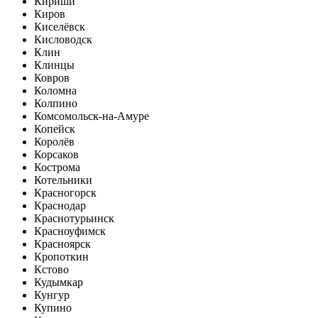
Кириши
Киров
Киселёвск
Кисловодск
Клин
Клинцы
Ковров
Коломна
Колпино
Комсомольск-на-Амуре
Копейск
Королёв
Корсаков
Кострома
Котельники
Красногорск
Краснодар
Краснотурьинск
Красноуфимск
Красноярск
Кропоткин
Кстово
Кудымкар
Кунгур
Купино