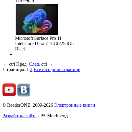
179 990 р
Microsoft Surface Pro 11
Intel Core Ultra 7 16Gb/256Gb
Black
←
ctrl
Пред.
След.
ctrl
→
Страницы:
1
2
Все на одной странице
© ReaderONE, 2009-2026
Электронные книги
Разработка сайта
- РА МосБренд.