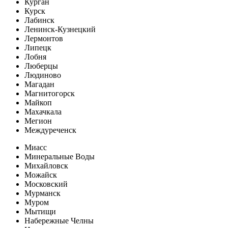
Курган
Курск
Лабинск
Ленинск-Кузнецкий
Лермонтов
Липецк
Лобня
Люберцы
Людиново
Магадан
Магнитогорск
Майкоп
Махачкала
Мегион
Междуреченск
Миасс
Минеральные Воды
Михайловск
Можайск
Московский
Мурманск
Муром
Мытищи
Набережные Челны