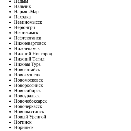
Надым
Нальчик
Нарьян-Мар
Находка
Невиномысск
Нерюнгри
Нефтекамск
Нефтеюганск
Нижневартовск
Нижнекамск
Нижний Новгород
Нижний Тагил
Нижняя Тура
Новоалтайск
Новокузнецк
Новомосковск
Новороссийск
Новосибирск
Новоуральск
Новочебоксарск
Новочеркасск
Новошахтинск
Новый Уренгой
Ногинск
Норильск