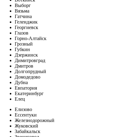
Выборг
Вязьма
Гатчина
Геленджик
Георгиевск
Глазов
Горно-Алтайск
Грозный
Губкин
Дзержинск
Димитровград
Дмитров
Долгопрудный
Домодедово
Дубна
Евпатория
Екатеринбург
Елец
Елизово
Ессентуки
Железнодорожный
Жуковский
Забайкальск
Звенигород