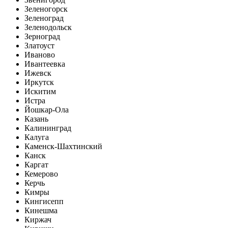
Зеленогорск
Зеленоград
Зеленодольск
Зерноград
Златоуст
Иваново
Ивантеевка
Ижевск
Иркутск
Искитим
Истра
Йошкар-Ола
Казань
Калининград
Калуга
Каменск-Шахтинский
Канск
Каргат
Кемерово
Керчь
Кимры
Кингисепп
Кинешма
Киржач