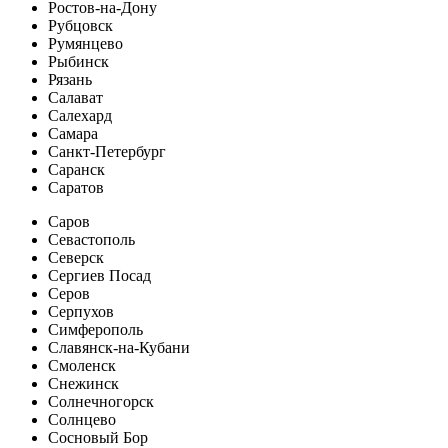
Ростов-на-Дону
Рубцовск
Румянцево
Рыбинск
Рязань
Салават
Салехард
Самара
Санкт-Петербург
Саранск
Саратов
Саров
Севастополь
Северск
Сергиев Посад
Серов
Серпухов
Симферополь
Славянск-на-Кубани
Смоленск
Снежинск
Солнечногорск
Солнцево
Сосновый Бор