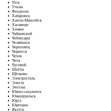
Ухта
Учалы
Феодосия
Хабаровск
Ханты-Мансийск
Хасавюрт
Химки
Чайковский
Чебоксары
Челябинск
Череповец
Черкесск
Чехов
Чита
Чусовой
Шахты
Щёлково
Электросталь
Элиста
Энгельс
Южно-сахалинск
Южноуральск
Юрга
Юрюзань
Якутск