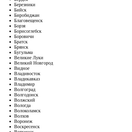
Березники
Бийск
Биробиджан
Благовещенск
Борзя
Борисоглебск
Боровичи
Братск
Брянск
Бугульма
Великие Луки
Великий Новгород
Видное
Владивосток
Владикавказ
Владимир
Волгоград
Волгодонск
Волжский
Вологда
Волоколамск
Волхов
Воронеж
Воскресенск
Воткинск