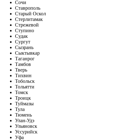
Сочи
Ставрополь
Старый Оскол
Стерлитамак
Стрежевой
Ступино
Судак
Сургут
Сызрань
Сыктывкар
Таганрог
Тамбов
Тверь
Тихвин
Тобольск
Тольятти
Томск
Троицк
Туймазы
Тула
Тюмень
Улан-Удэ
Ульяновск
Уссурийск
Уфа