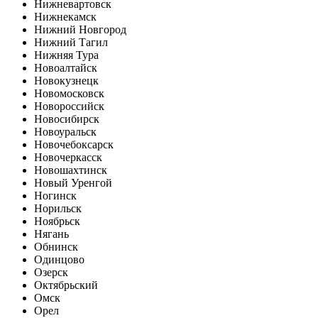
Нижневартовск
Нижнекамск
Нижний Новгород
Нижний Тагил
Нижняя Тура
Новоалтайск
Новокузнецк
Новомосковск
Новороссийск
Новосибирск
Новоуральск
Новочебоксарск
Новочеркасск
Новошахтинск
Новый Уренгой
Ногинск
Норильск
Ноябрьск
Нягань
Обнинск
Одинцово
Озерск
Октябрьский
Омск
Орел