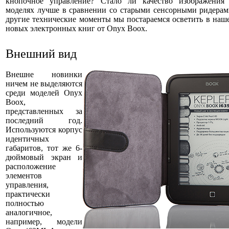
кнопочное управление? Стало ли качество изображения
моделях лучше в сравнении со старыми сенсорными ридерам
другие технические моменты мы постараемся осветить в наш
новых электронных книг от Onyx Boox.
Внешний вид
Внешне новинки
ничем не выделяются
среди моделей Onyx
Boox,
представленных за
последний год.
Используются корпус
идентичных
габаритов, тот же 6-
дюймовый экран и
расположение
элементов
управления,
практически
полностью
аналогичное,
например, модели