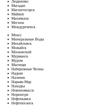
Людиново
Магадан
Магнитогорск
Майкоп
Махачкала
Мегион
Междуреченск
Миасс
Минеральные Воды
Михайловск
Можайск
Московский
Мурманск
Муром
Мытищи
Набережные Челны
Надым
Нальчик
Нарьян-Мар
Находка
Невиномысск
Нерюнгри
Нефтекамск
Нефтеюганск