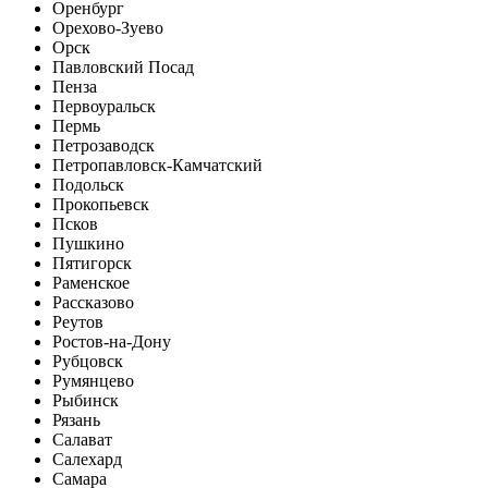
Оренбург
Орехово-Зуево
Орск
Павловский Посад
Пенза
Первоуральск
Пермь
Петрозаводск
Петропавловск-Камчатский
Подольск
Прокопьевск
Псков
Пушкино
Пятигорск
Раменское
Рассказово
Реутов
Ростов-на-Дону
Рубцовск
Румянцево
Рыбинск
Рязань
Салават
Салехард
Самара