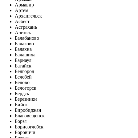
Армавир
Артем
Архангельск
Асбест
Астрахань
Ачинск
Балабаново
Балаково
Балахна
Балашиха
Барнаул
Батайск
Белгород
Белебей
Белово
Белогорск
Бердск
Березники
Бийск
Биробиджан
Благовещенск
Борзя
Борисоглебск
Боровичи
Братск