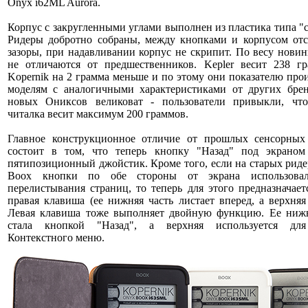
Onyx i62ML Aurora.
Корпус с закругленными углами выполнен из пластика типа "с
Ридеры добротно собраны, между кнопками и корпусом отс
зазоры, при надавливании корпус не скрипит. По весу нови
не отличаются от предшественников. Kepler весит 238 гр
Kopernik на 2 грамма меньше и по этому они показателю пр
моделям с аналогичными характеристиками от других брен
новых Ониксов великоват - пользователи привыкли, чт
читалка весит максимум 200 граммов.
Главное конструкционное отличие от прошлых сенсорных
состоит в том, что теперь кнопку "Назад" под экраном
пятипозиционный джойстик. Кроме того, если на старых рид
Boox кнопки по обе стороны от экрана использовал
перелистывания страниц, то теперь для этого предназначает
правая клавиша (ее нижняя часть листает вперед, а верхняя 
Левая клавиша тоже выполняет двойную функцию. Ее нижн
стала кнопкой "Назад", а верхняя используется дл
Контекстного меню.