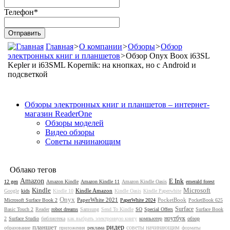
Телефон
*
Главная
>
О компании
>
Обзоры
>
Обзор
электронных книг и планшетов
>
Обзор Onyx Boox i63SL
Kepler и i63SML Kopernik: на кнопках, но с Android и
подсветкой
Обзоры электронных книг и планшетов – интернет-
магазин ReaderOne
Обзоры моделей
Видео обзоры
Советы начинающим
Облако тегов
Amazon
E Ink
12 gen
Amazon Kindle
Amazon Kindle 11
Amazon Kindle Oasis
emerald forest
Kindle
Microsoft
Kindle Amazon
Google
kids
Kindle 10
Kindle Oasis
Kindle Paperwhite
Onyx
PaperWhite 2021
PocketBook
Microsoft Surface Book 2
PaperWhite 2024
PocketBook 625
Surface
Basic Touch 2
Reader
robot dreams
Samsung
Send To Kindle
SO
Special Offers
Surface Book
ноутбук
2
Surface Studio
библиотека
как выбрать электронную книгу
компьютер
обзор
планшет
ридер
советы начинающим
образование
приложения
реклама
форматы