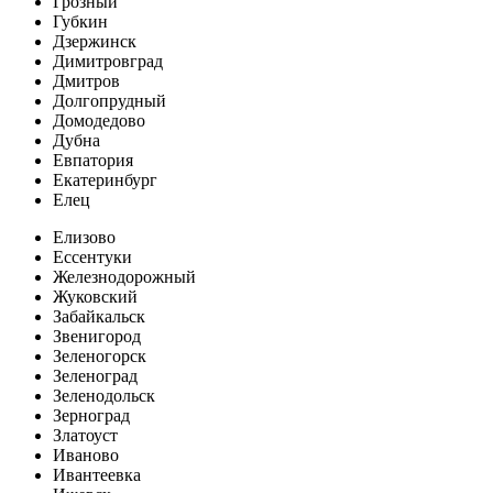
Грозный
Губкин
Дзержинск
Димитровград
Дмитров
Долгопрудный
Домодедово
Дубна
Евпатория
Екатеринбург
Елец
Елизово
Ессентуки
Железнодорожный
Жуковский
Забайкальск
Звенигород
Зеленогорск
Зеленоград
Зеленодольск
Зерноград
Златоуст
Иваново
Ивантеевка