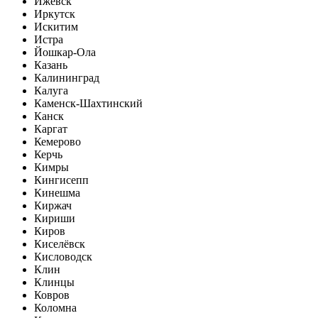
Ижевск
Иркутск
Искитим
Истра
Йошкар-Ола
Казань
Калининград
Калуга
Каменск-Шахтинский
Канск
Каргат
Кемерово
Керчь
Кимры
Кингисепп
Кинешма
Киржач
Кириши
Киров
Киселёвск
Кисловодск
Клин
Клинцы
Ковров
Коломна