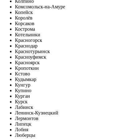
Колпино
Комсомольск-на-Амуре
Копейск
Королёв
Корсаков
Кострома
Котельники
Красногорск
Краснодар
Краснотурьинск
Красноуфимск
Красноярск
Кропоткин
Кстово
Кудымкар
Кунгур
Купино
Курган
Курск
Лабинск
Ленинск-Кузнецкий
Лермонтов
Липецк
Лобня
Люберцы