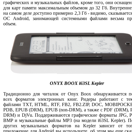
графических и музыкальных файлов, кроме того, они оснаще
для карт памяти максимальным объемом до 32 Гб. Внутренн
на самом деле доступно примерно 2,3 Гб - видимо, сказываетс
ОС Android, занимающей системными файлами весьма п
объем.
ONYX BOOX i63SL Kepler
Традиционно для читалок от Onyx Boox обнаруживается п
всех форматов электронных книг. Ридеры работают с те
файлами TXT, HTML, RTF, FB2, FB2.ZIP, DOC, MOBIPOCK
PDB, EPUB (DRM), EPUB (non-DRM), а также с PDF (DRM), P
DRM) и DjVu. Поддерживаются графические форматы JPG, P
BMP и музыкальные файлы MP3 (на модели i63SL Kepler). П
других музыкальных форматов на Kepler зависит от тог
приложение для Android вы используете, об этом мы еще ск