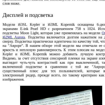
слов ниже.
Дисплей и подсветка
Модели i63SL Kepler и i63ML Kopernik оснащены 6-д
экранами E-ink Pearl HD c разрешением 758 x 1024. Испо
подсветка Moon Light, которая уже применялась на модели
O
i62ML Aurora
. Подсветка включается долгим нажатием на 
сверху. Подсветка практически идентична по качеству той, чт
на "Авроре". В нашем обзоре этой модели мы отмечали ее 
яркость и неплохую равномерность. К этим плюсам на моде
Kepler и i63ML Kopernik можно добавить лучшую контра
Видимо, за счет отсутствия сенсорной пленки на экране из
выглядит чуть-чуть контрастней как при выключенной, т
включенной подсветке в сравнении с той же "Аврор
существенный плюс для тех пользователей, которые 
электронный ридер, прежде всего, по такому критерию как
изображения.