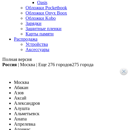
Oasis
Обложки Pocketbook
Обложки Onyx Boox
Обложки Kobo
Зарядки
Защитные пленки
Карты памяти
Распродажа
Устройства
Аксессуары
Полная версия
Россия
|
Москва
|
Еще
276 городов
275 города
Москва
Абакан
Азов
Аксай
Александров
Алушта
Альметьевск
Анапа
Апрелевка
Арзамас