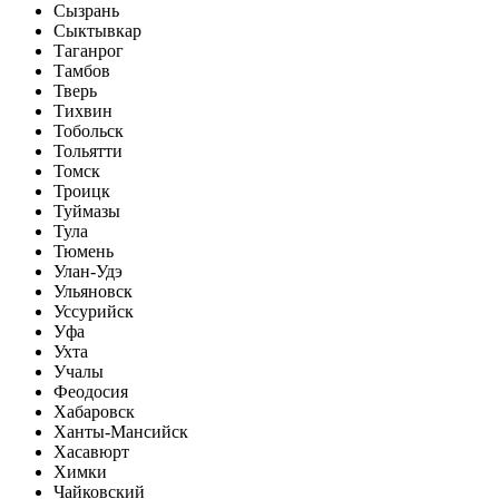
Сызрань
Сыктывкар
Таганрог
Тамбов
Тверь
Тихвин
Тобольск
Тольятти
Томск
Троицк
Туймазы
Тула
Тюмень
Улан-Удэ
Ульяновск
Уссурийск
Уфа
Ухта
Учалы
Феодосия
Хабаровск
Ханты-Мансийск
Хасавюрт
Химки
Чайковский