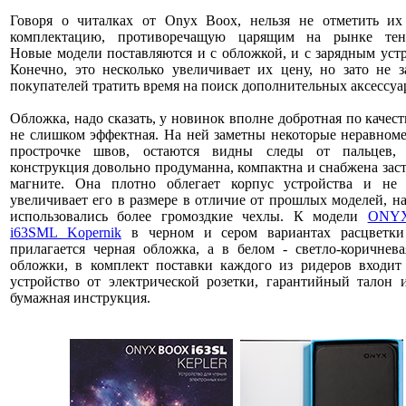
Говоря о читалках от Onyx Boox, нельзя не отметить их
комплектацию, противоречащую царящим на рынке тен
Новые модели поставляются и с обложкой, и с зарядным уст
Конечно, это несколько увеличивает их цену, но зато не з
покупателей тратить время на поиск дополнительных аксессуа
Обложка, надо сказать, у новинок вполне добротная по качеств
не слишком эффектная. На ней заметны некоторые неравном
прострочке швов, остаются видны следы от пальцев,
конструкция довольно продуманна, компактна и снабжена зас
магните. Она плотно облегает корпус устройства и не
увеличивает его в размере в отличие от прошлых моделей, н
использовались более громоздкие чехлы. К модели
ONY
i63SML Kopernik
в черном и сером вариантах расцветки
прилагается черная обложка, а в белом - светло-коричнев
обложки, в комплект поставки каждого из ридеров входит 
устройство от электрической розетки, гарантийный талон 
бумажная инструкция.