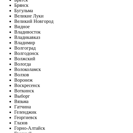
Брянск
Бугульма
Великие Луки
Великий Новгород
Видное
Владивосток
Владикавказ
Владимир
Волгоград
Волгодонск
Волжский
Вологда
Волоколамск
Волхов
Воронеж
Воскресенск
Воткинск
Выборг
Вязьма
Гатчина
Геленджик
Георгиевск
Глазов
Горно-Алтайск