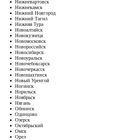
Нижневартовск
Нижнекамск
Нижний Новгород
Нижний Тагил
Нижняя Тура
Новоалтайск
Новокузнецк
Новомосковск
Новороссийск
Новосибирск
Новоуральск
Новочебоксарск
Новочеркасск
Новошахтинск
Новый Уренгой
Ногинск
Норильск
Ноябрьск
Нягань
Обнинск
Одинцово
Озерск
Октябрьский
Омск
Орел