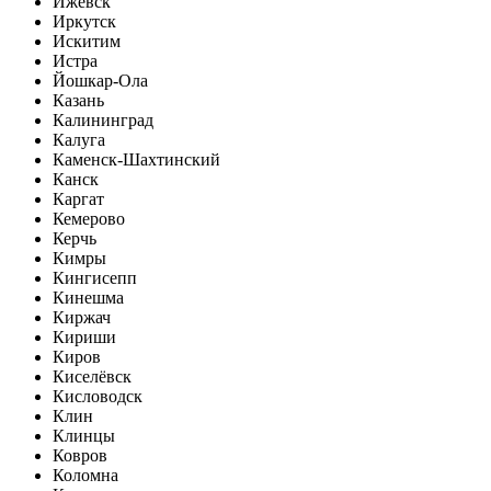
Ижевск
Иркутск
Искитим
Истра
Йошкар-Ола
Казань
Калининград
Калуга
Каменск-Шахтинский
Канск
Каргат
Кемерово
Керчь
Кимры
Кингисепп
Кинешма
Киржач
Кириши
Киров
Киселёвск
Кисловодск
Клин
Клинцы
Ковров
Коломна