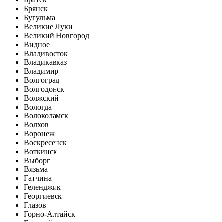
Брянск
Бугульма
Великие Луки
Великий Новгород
Видное
Владивосток
Владикавказ
Владимир
Волгоград
Волгодонск
Волжский
Вологда
Волоколамск
Волхов
Воронеж
Воскресенск
Воткинск
Выборг
Вязьма
Гатчина
Геленджик
Георгиевск
Глазов
Горно-Алтайск