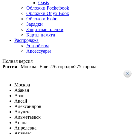
Oasis
Обложки Pocketbook
Обложки Onyx Boox
Обложки Kobo
Зарядки
Защитные пленки
Карты памяти
Распродажа
Устройства
Аксессуары
Полная версия
Россия
|
Москва
|
Еще
276 городов
275 города
Москва
Абакан
Азов
Аксай
Александров
Алушта
Альметьевск
Анапа
Апрелевка
Арзамас