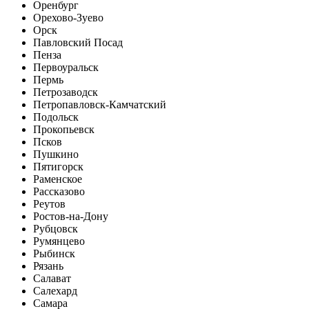
Оренбург
Орехово-Зуево
Орск
Павловский Посад
Пенза
Первоуральск
Пермь
Петрозаводск
Петропавловск-Камчатский
Подольск
Прокопьевск
Псков
Пушкино
Пятигорск
Раменское
Рассказово
Реутов
Ростов-на-Дону
Рубцовск
Румянцево
Рыбинск
Рязань
Салават
Салехард
Самара