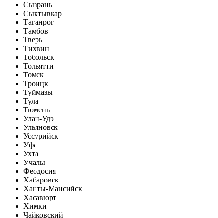
Сызрань
Сыктывкар
Таганрог
Тамбов
Тверь
Тихвин
Тобольск
Тольятти
Томск
Троицк
Туймазы
Тула
Тюмень
Улан-Удэ
Ульяновск
Уссурийск
Уфа
Ухта
Учалы
Феодосия
Хабаровск
Ханты-Мансийск
Хасавюрт
Химки
Чайковский