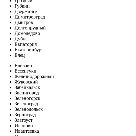
Грозный
Губкин
Дзержинск
Димитровград
Дмитров
Долгопрудный
Домодедово
Дубна
Евпатория
Екатеринбург
Елец
Елизово
Ессентуки
Железнодорожный
Жуковский
Забайкальск
Звенигород
Зеленогорск
Зеленоград
Зеленодольск
Зерноград
Златоуст
Иваново
Ивантеевка