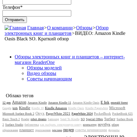
Телефон
*
Главная
>
О компании
>
Обзоры
>
Обзор
электронных книг и планшетов
>
ВИДЕО: Amazon Kindle
Oasis Black SO. Краткий обзор
Обзоры электронных книг и планшетов – интернет-
магазин ReaderOne
Обзоры моделей
Видео обзоры
Советы начинающим
Облако тегов
Amazon
E Ink
12 gen
Amazon Kindle
Amazon Kindle 11
Amazon Kindle Oasis
emerald forest
Kindle
Microsoft
Kindle Amazon
Google
kids
Kindle 10
Kindle Oasis
Kindle Paperwhite
Onyx
PaperWhite 2021
PocketBook
Microsoft Surface Book 2
PaperWhite 2024
PocketBook 625
Surface
Basic Touch 2
Reader
robot dreams
Samsung
Send To Kindle
SO
Special Offers
Surface Book
ноутбук
2
Surface Studio
библиотека
как выбрать электронную книгу
компьютер
обзор
планшет
ридер
советы начинающим
образование
приложения
реклама
форматы
электронные