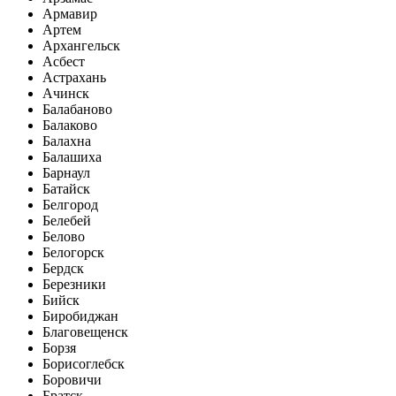
Армавир
Артем
Архангельск
Асбест
Астрахань
Ачинск
Балабаново
Балаково
Балахна
Балашиха
Барнаул
Батайск
Белгород
Белебей
Белово
Белогорск
Бердск
Березники
Бийск
Биробиджан
Благовещенск
Борзя
Борисоглебск
Боровичи
Братск