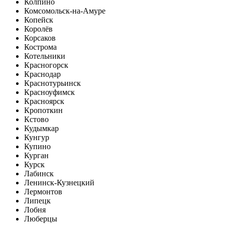
Колпино
Комсомольск-на-Амуре
Копейск
Королёв
Корсаков
Кострома
Котельники
Красногорск
Краснодар
Краснотурьинск
Красноуфимск
Красноярск
Кропоткин
Кстово
Кудымкар
Кунгур
Купино
Курган
Курск
Лабинск
Ленинск-Кузнецкий
Лермонтов
Липецк
Лобня
Люберцы