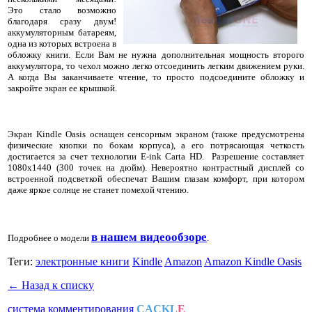
Это стало возможно
благодаря сразу двум!
аккумуляторным батареям,
одна из которых встроена в
обложку книги. Если Вам не нужна дополнительная мощность второго
аккумулятора, то чехол можно легко отсоединить легким движением руки.
А когда Вы заканчиваете чтение, то просто подсоедините обложку и
закройте экран ее крышкой.
Экран Kindle Oasis оснащен сенсорным экраном (также предусмотрены
физические кнопки по бокам корпуса), а его потрясающая четкость
достигается за счет технологии E-ink Carta HD. Разрешение составляет
1080х1440 (300 точек на дюйм). Невероятно контрастный дисплей со
встроенной подсветкой обеспечат Вашим глазам комфорт, при котором
даже яркое солнце не станет помехой чтению.
в нашем видеообзоре
Подробнее о модели
.
Теги:
электронные книги
Kindle
Amazon
Amazon Kindle Oasis
← Назад к списку
система комментирования
CACKL
E