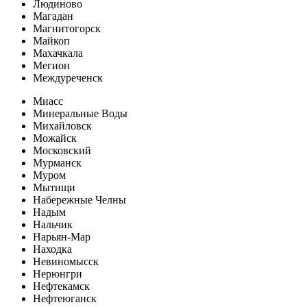
Людиново
Магадан
Магнитогорск
Майкоп
Махачкала
Мегион
Междуреченск
Миасс
Минеральные Воды
Михайловск
Можайск
Московский
Мурманск
Муром
Мытищи
Набережные Челны
Надым
Нальчик
Нарьян-Мар
Находка
Невиномысск
Нерюнгри
Нефтекамск
Нефтеюганск