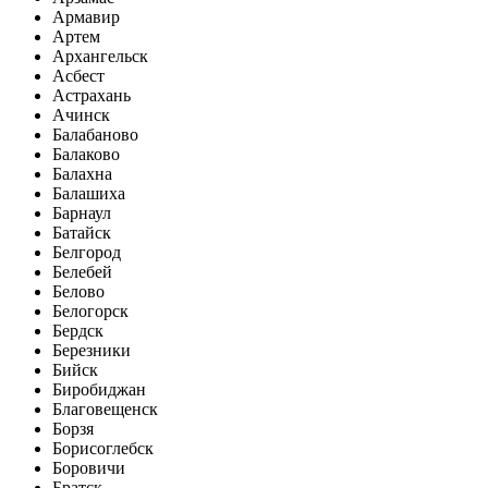
Армавир
Артем
Архангельск
Асбест
Астрахань
Ачинск
Балабаново
Балаково
Балахна
Балашиха
Барнаул
Батайск
Белгород
Белебей
Белово
Белогорск
Бердск
Березники
Бийск
Биробиджан
Благовещенск
Борзя
Борисоглебск
Боровичи
Братск