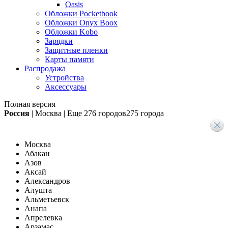
Oasis
Обложки Pocketbook
Обложки Onyx Boox
Обложки Kobo
Зарядки
Защитные пленки
Карты памяти
Распродажа
Устройства
Аксессуары
Полная версия
Россия
|
Москва
|
Еще
276 городов
275 города
Москва
Абакан
Азов
Аксай
Александров
Алушта
Альметьевск
Анапа
Апрелевка
Арзамас