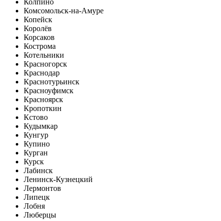
Колпино
Комсомольск-на-Амуре
Копейск
Королёв
Корсаков
Кострома
Котельники
Красногорск
Краснодар
Краснотурьинск
Красноуфимск
Красноярск
Кропоткин
Кстово
Кудымкар
Кунгур
Купино
Курган
Курск
Лабинск
Ленинск-Кузнецкий
Лермонтов
Липецк
Лобня
Люберцы