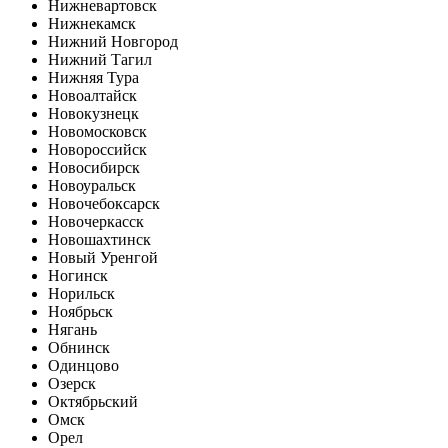
Нижневартовск
Нижнекамск
Нижний Новгород
Нижний Тагил
Нижняя Тура
Новоалтайск
Новокузнецк
Новомосковск
Новороссийск
Новосибирск
Новоуральск
Новочебоксарск
Новочеркасск
Новошахтинск
Новый Уренгой
Ногинск
Норильск
Ноябрьск
Нягань
Обнинск
Одинцово
Озерск
Октябрьский
Омск
Орел