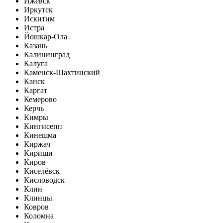
Ижевск
Иркутск
Искитим
Истра
Йошкар-Ола
Казань
Калининград
Калуга
Каменск-Шахтинский
Канск
Каргат
Кемерово
Керчь
Кимры
Кингисепп
Кинешма
Киржач
Кириши
Киров
Киселёвск
Кисловодск
Клин
Клинцы
Ковров
Коломна