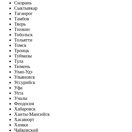
Сызрань
Сыктывкар
Таганрог
Тамбов
Тверь
Тихвин
Тобольск
Тольятти
Томск
Троицк
Туймазы
Тула
Тюмень
Улан-Удэ
Ульяновск
Уссурийск
Уфа
Ухта
Учалы
Феодосия
Хабаровск
Ханты-Мансийск
Хасавюрт
Химки
Чайковский