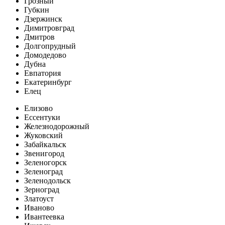
Грозный
Губкин
Дзержинск
Димитровград
Дмитров
Долгопрудный
Домодедово
Дубна
Евпатория
Екатеринбург
Елец
Елизово
Ессентуки
Железнодорожный
Жуковский
Забайкальск
Звенигород
Зеленогорск
Зеленоград
Зеленодольск
Зерноград
Златоуст
Иваново
Ивантеевка