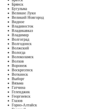
Брянск
Бугульма
Великие Луки
Великий Новгород
Видное
Владивосток
Владикавказ
Владимир
Волгоград
Волгодонск
Волжский
Вологда
Волоколамск
Волхов
Воронеж
Воскресенск
Воткинск
Выборг
Вязьма
Гатчина
Геленджик
Георгиевск
Глазов
Горно-Алтайск