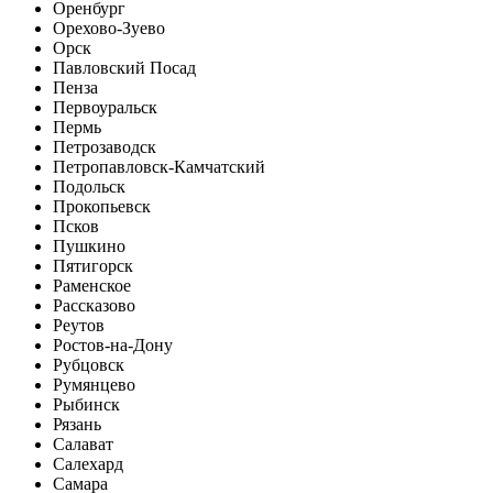
Оренбург
Орехово-Зуево
Орск
Павловский Посад
Пенза
Первоуральск
Пермь
Петрозаводск
Петропавловск-Камчатский
Подольск
Прокопьевск
Псков
Пушкино
Пятигорск
Раменское
Рассказово
Реутов
Ростов-на-Дону
Рубцовск
Румянцево
Рыбинск
Рязань
Салават
Салехард
Самара