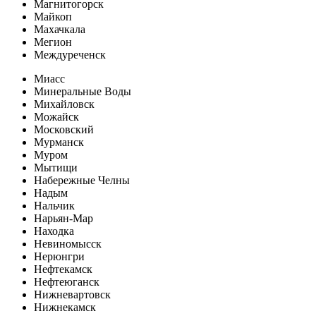
Магнитогорск
Майкоп
Махачкала
Мегион
Междуреченск
Миасс
Минеральные Воды
Михайловск
Можайск
Московский
Мурманск
Муром
Мытищи
Набережные Челны
Надым
Нальчик
Нарьян-Мар
Находка
Невиномысск
Нерюнгри
Нефтекамск
Нефтеюганск
Нижневартовск
Нижнекамск