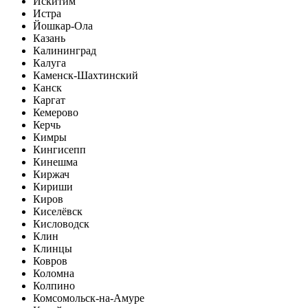
Искитим
Истра
Йошкар-Ола
Казань
Калининград
Калуга
Каменск-Шахтинский
Канск
Каргат
Кемерово
Керчь
Кимры
Кингисепп
Кинешма
Киржач
Кириши
Киров
Киселёвск
Кисловодск
Клин
Клинцы
Ковров
Коломна
Колпино
Комсомольск-на-Амуре