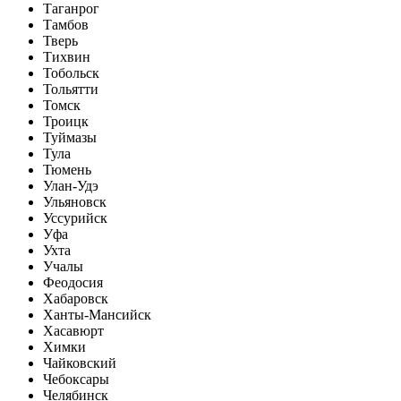
Таганрог
Тамбов
Тверь
Тихвин
Тобольск
Тольятти
Томск
Троицк
Туймазы
Тула
Тюмень
Улан-Удэ
Ульяновск
Уссурийск
Уфа
Ухта
Учалы
Феодосия
Хабаровск
Ханты-Мансийск
Хасавюрт
Химки
Чайковский
Чебоксары
Челябинск