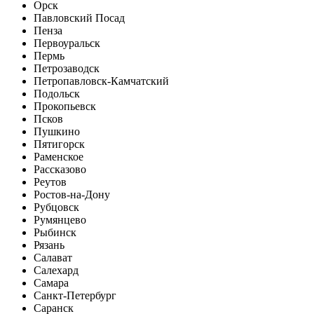
Орск
Павловский Посад
Пенза
Первоуральск
Пермь
Петрозаводск
Петропавловск-Камчатский
Подольск
Прокопьевск
Псков
Пушкино
Пятигорск
Раменское
Рассказово
Реутов
Ростов-на-Дону
Рубцовск
Румянцево
Рыбинск
Рязань
Салават
Салехард
Самара
Санкт-Петербург
Саранск