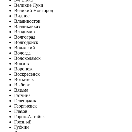
Великие Луки
Великий Новгород
Видное
Владивосток
Владикавказ
Владимир
Волгоград
Волгодонск
Волжский
Вологда
Волоколамск
Волхов
Воронеж
Воскресенск
Воткинск
Выборг
Вязьма
Гатчина
Геленджик
Георгиевск
Глазов
Горно-Алтайск
Грозный
Губкин