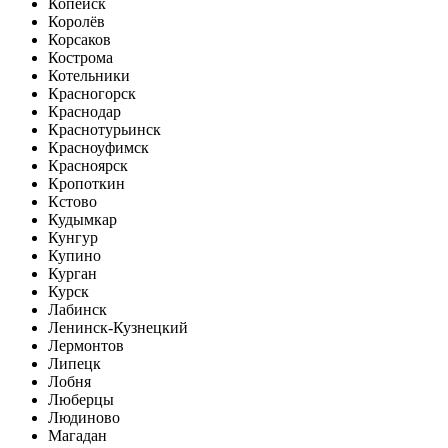
Копейск
Королёв
Корсаков
Кострома
Котельники
Красногорск
Краснодар
Краснотурьинск
Красноуфимск
Красноярск
Кропоткин
Кстово
Кудымкар
Кунгур
Купино
Курган
Курск
Лабинск
Ленинск-Кузнецкий
Лермонтов
Липецк
Лобня
Люберцы
Людиново
Магадан