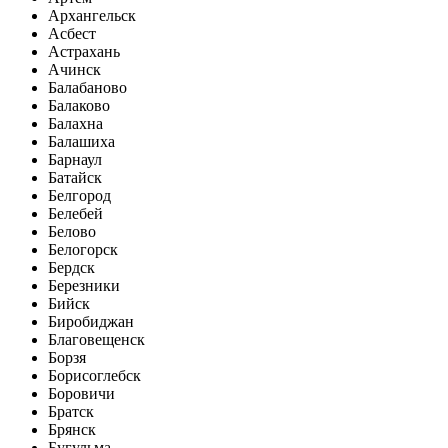
Архангельск
Асбест
Астрахань
Ачинск
Балабаново
Балаково
Балахна
Балашиха
Барнаул
Батайск
Белгород
Белебей
Белово
Белогорск
Бердск
Березники
Бийск
Биробиджан
Благовещенск
Борзя
Борисоглебск
Боровичи
Братск
Брянск
Бугульма