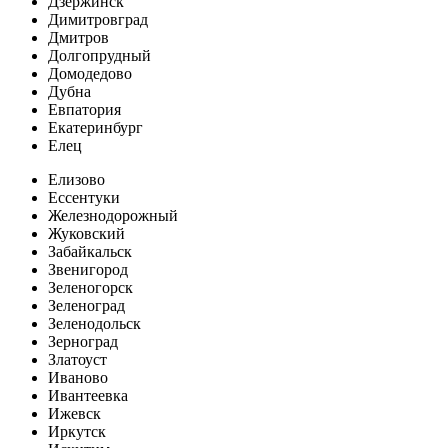
Дзержинск
Димитровград
Дмитров
Долгопрудный
Домодедово
Дубна
Евпатория
Екатеринбург
Елец
Елизово
Ессентуки
Железнодорожный
Жуковский
Забайкальск
Звенигород
Зеленогорск
Зеленоград
Зеленодольск
Зерноград
Златоуст
Иваново
Ивантеевка
Ижевск
Иркутск