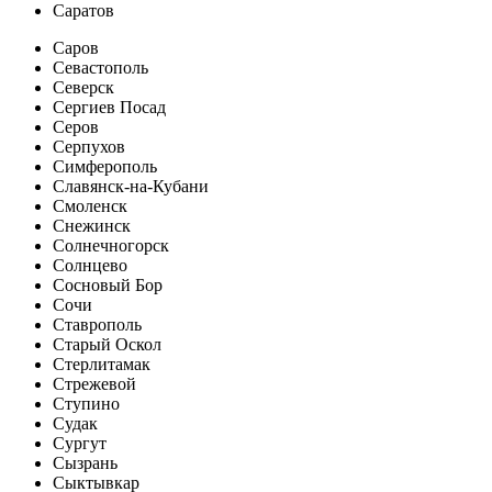
Саратов
Саров
Севастополь
Северск
Сергиев Посад
Серов
Серпухов
Симферополь
Славянск-на-Кубани
Смоленск
Снежинск
Солнечногорск
Солнцево
Сосновый Бор
Сочи
Ставрополь
Старый Оскол
Стерлитамак
Стрежевой
Ступино
Судак
Сургут
Сызрань
Сыктывкар