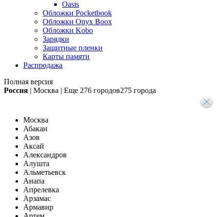
Oasis
Обложки Pocketbook
Обложки Onyx Boox
Обложки Kobo
Зарядки
Защитные пленки
Карты памяти
Распродажа
Полная версия
Россия
|
Москва
|
Еще
276 городов
275 города
Москва
Абакан
Азов
Аксай
Александров
Алушта
Альметьевск
Анапа
Апрелевка
Арзамас
Армавир
Артем