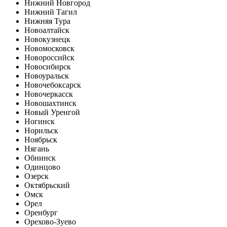
Нижний Новгород
Нижний Тагил
Нижняя Тура
Новоалтайск
Новокузнецк
Новомосковск
Новороссийск
Новосибирск
Новоуральск
Новочебоксарск
Новочеркасск
Новошахтинск
Новый Уренгой
Ногинск
Норильск
Ноябрьск
Нягань
Обнинск
Одинцово
Озерск
Октябрьский
Омск
Орел
Оренбург
Орехово-Зуево