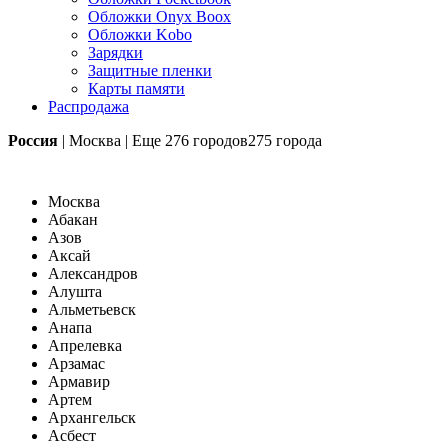
Обложки Onyx Boox
Обложки Kobo
Зарядки
Защитные пленки
Карты памяти
Распродажа
Россия
|
Москва
|
Еще
276 городов
275 города
Москва
Абакан
Азов
Аксай
Александров
Алушта
Альметьевск
Анапа
Апрелевка
Арзамас
Армавир
Артем
Архангельск
Асбест