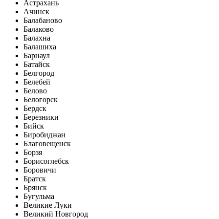
Астрахань
Ачинск
Балабаново
Балаково
Балахна
Балашиха
Барнаул
Батайск
Белгород
Белебей
Белово
Белогорск
Бердск
Березники
Бийск
Биробиджан
Благовещенск
Борзя
Борисоглебск
Боровичи
Братск
Брянск
Бугульма
Великие Луки
Великий Новгород