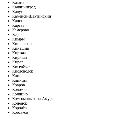
Казань
Калининград
Калуга
Каменск-Шахтинский
Канск
Каргат
Кемерово
Керчь
Кимры
Кингисепп
Кинешма
Киржач
Кириши
Киров
Киселёвск
Кисловодск
Клин
Клинцы
Ковров
Коломна
Колпино
Комсомольск-на-Амуре
Копейск
Королёв
Корсаков