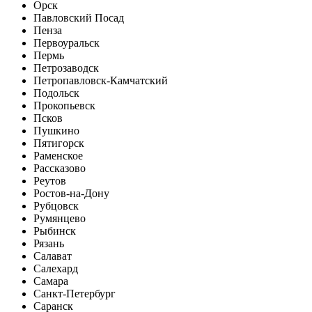
Орск
Павловский Посад
Пенза
Первоуральск
Пермь
Петрозаводск
Петропавловск-Камчатский
Подольск
Прокопьевск
Псков
Пушкино
Пятигорск
Раменское
Рассказово
Реутов
Ростов-на-Дону
Рубцовск
Румянцево
Рыбинск
Рязань
Салават
Салехард
Самара
Санкт-Петербург
Саранск