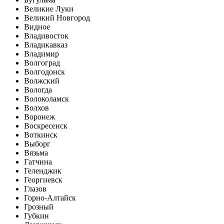
Великие Луки
Великий Новгород
Видное
Владивосток
Владикавказ
Владимир
Волгоград
Волгодонск
Волжский
Вологда
Волоколамск
Волхов
Воронеж
Воскресенск
Воткинск
Выборг
Вязьма
Гатчина
Геленджик
Георгиевск
Глазов
Горно-Алтайск
Грозный
Губкин