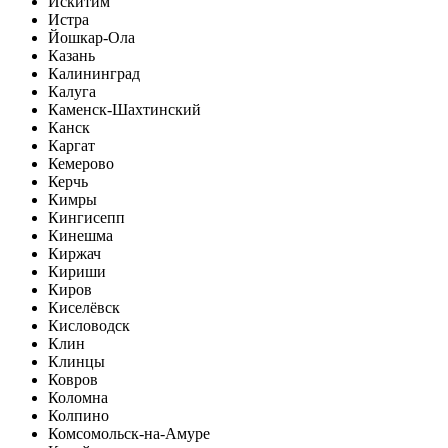
Искитим
Истра
Йошкар-Ола
Казань
Калининград
Калуга
Каменск-Шахтинский
Канск
Каргат
Кемерово
Керчь
Кимры
Кингисепп
Кинешма
Киржач
Кириши
Киров
Киселёвск
Кисловодск
Клин
Клинцы
Ковров
Коломна
Колпино
Комсомольск-на-Амуре