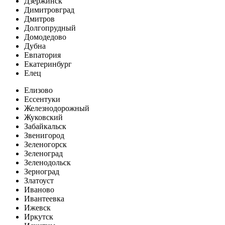
Дзержинск
Димитровград
Дмитров
Долгопрудный
Домодедово
Дубна
Евпатория
Екатеринбург
Елец
Елизово
Ессентуки
Железнодорожный
Жуковский
Забайкальск
Звенигород
Зеленогорск
Зеленоград
Зеленодольск
Зерноград
Златоуст
Иваново
Ивантеевка
Ижевск
Иркутск