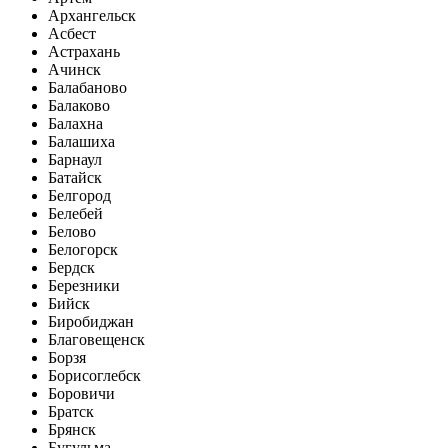
Архангельск
Асбест
Астрахань
Ачинск
Балабаново
Балаково
Балахна
Балашиха
Барнаул
Батайск
Белгород
Белебей
Белово
Белогорск
Бердск
Березники
Бийск
Биробиджан
Благовещенск
Борзя
Борисоглебск
Боровичи
Братск
Брянск
Бугульма