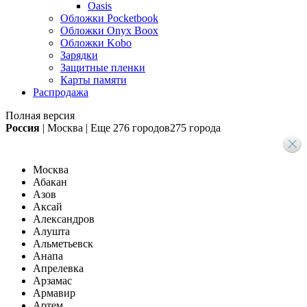
Oasis
Обложки Pocketbook
Обложки Onyx Boox
Обложки Kobo
Зарядки
Защитные пленки
Карты памяти
Распродажа
Полная версия
Россия
|
Москва
|
Еще
276 городов
275 города
Москва
Абакан
Азов
Аксай
Александров
Алушта
Альметьевск
Анапа
Апрелевка
Арзамас
Армавир
Артем