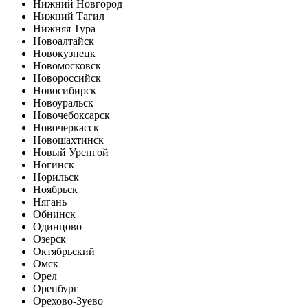
Нижний Новгород
Нижний Тагил
Нижняя Тура
Новоалтайск
Новокузнецк
Новомосковск
Новороссийск
Новосибирск
Новоуральск
Новочебоксарск
Новочеркасск
Новошахтинск
Новый Уренгой
Ногинск
Норильск
Ноябрьск
Нягань
Обнинск
Одинцово
Озерск
Октябрьский
Омск
Орел
Оренбург
Орехово-Зуево