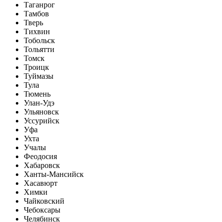
Таганрог
Тамбов
Тверь
Тихвин
Тобольск
Тольятти
Томск
Троицк
Туймазы
Тула
Тюмень
Улан-Удэ
Ульяновск
Уссурийск
Уфа
Ухта
Учалы
Феодосия
Хабаровск
Ханты-Мансийск
Хасавюрт
Химки
Чайковский
Чебоксары
Челябинск