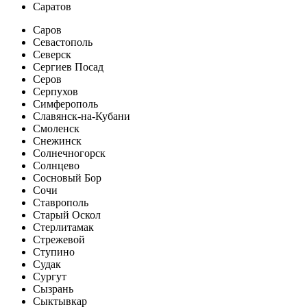
Саратов
Саров
Севастополь
Северск
Сергиев Посад
Серов
Серпухов
Симферополь
Славянск-на-Кубани
Смоленск
Снежинск
Солнечногорск
Солнцево
Сосновый Бор
Сочи
Ставрополь
Старый Оскол
Стерлитамак
Стрежевой
Ступино
Судак
Сургут
Сызрань
Сыктывкар