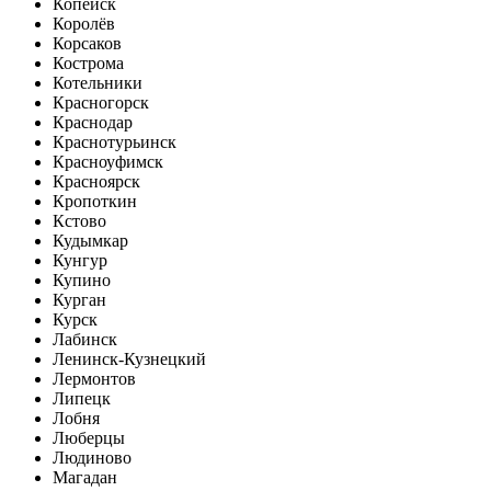
Копейск
Королёв
Корсаков
Кострома
Котельники
Красногорск
Краснодар
Краснотурьинск
Красноуфимск
Красноярск
Кропоткин
Кстово
Кудымкар
Кунгур
Купино
Курган
Курск
Лабинск
Ленинск-Кузнецкий
Лермонтов
Липецк
Лобня
Люберцы
Людиново
Магадан