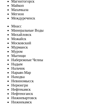
Магнитогорск
Майкоп
Махачкала
Мегион
Междуреченск
Миасс
Минеральные Воды
Михайловск
Можайск
Московский
Мурманск
Муром
Мытищи
Набережные Челны
Надым
Нальчик
Нарьян-Мар
Находка
Невиномысск
Нерюнгри
Нефтекамск
Нефтеюганск
Нижневартовск
Нижнекамск