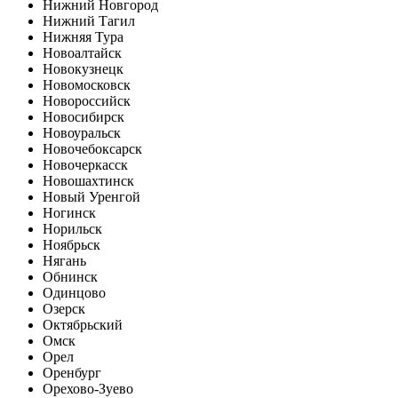
Нижний Новгород
Нижний Тагил
Нижняя Тура
Новоалтайск
Новокузнецк
Новомосковск
Новороссийск
Новосибирск
Новоуральск
Новочебоксарск
Новочеркасск
Новошахтинск
Новый Уренгой
Ногинск
Норильск
Ноябрьск
Нягань
Обнинск
Одинцово
Озерск
Октябрьский
Омск
Орел
Оренбург
Орехово-Зуево