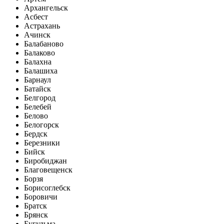
Архангельск
Асбест
Астрахань
Ачинск
Балабаново
Балаково
Балахна
Балашиха
Барнаул
Батайск
Белгород
Белебей
Белово
Белогорск
Бердск
Березники
Бийск
Биробиджан
Благовещенск
Борзя
Борисоглебск
Боровичи
Братск
Брянск
Бугульма