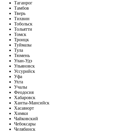
Таганрог
Тамбов
Тверь
Тихвин
Тобольск
Тольятти
Томск
Троицк
Туймазы
Тула
Тюмень
Улан-Удэ
Ульяновск
Уссурийск
Уфа
Ухта
Учалы
Феодосия
Хабаровск
Ханты-Мансийск
Хасавюрт
Химки
Чайковский
Чебоксары
Челябинск