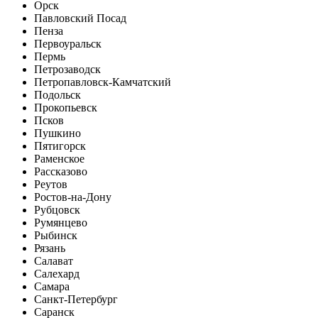
Орск
Павловский Посад
Пенза
Первоуральск
Пермь
Петрозаводск
Петропавловск-Камчатский
Подольск
Прокопьевск
Псков
Пушкино
Пятигорск
Раменское
Рассказово
Реутов
Ростов-на-Дону
Рубцовск
Румянцево
Рыбинск
Рязань
Салават
Салехард
Самара
Санкт-Петербург
Саранск