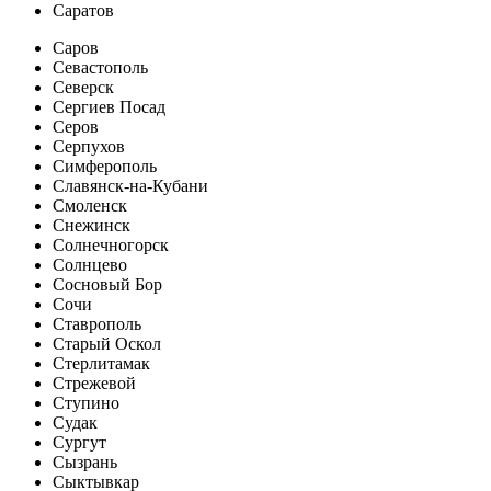
Саратов
Саров
Севастополь
Северск
Сергиев Посад
Серов
Серпухов
Симферополь
Славянск-на-Кубани
Смоленск
Снежинск
Солнечногорск
Солнцево
Сосновый Бор
Сочи
Ставрополь
Старый Оскол
Стерлитамак
Стрежевой
Ступино
Судак
Сургут
Сызрань
Сыктывкар