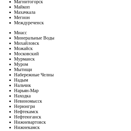
Магнитогорск
Майкоп
Махачкала
Мегион
Междуреченск
Миасс
Минеральные Воды
Михайловск
Можайск
Московский
Мурманск
Муром
Мытищи
Набережные Челны
Надым
Нальчик
Нарьян-Мар
Находка
Невиномысск
Нерюнгри
Нефтекамск
Нефтеюганск
Нижневартовск
Нижнекамск