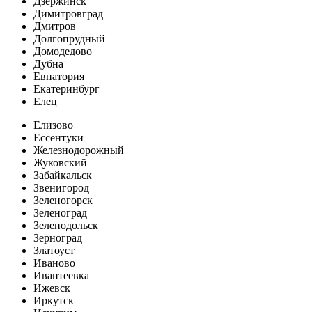
Дзержинск
Димитровград
Дмитров
Долгопрудный
Домодедово
Дубна
Евпатория
Екатеринбург
Елец
Елизово
Ессентуки
Железнодорожный
Жуковский
Забайкальск
Звенигород
Зеленогорск
Зеленоград
Зеленодольск
Зерноград
Златоуст
Иваново
Ивантеевка
Ижевск
Иркутск