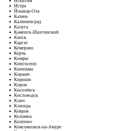
Искитим
Истра
Йошкар-Ола
Казань
Калининград
Калуга
Каменск-Шахтинский
Канск
Каргат
Кемерово
Керчь
Кимры
Кингисепп
Кинешма
Киржач
Кириши
Киров
Киселёвск
Кисловодск
Клин
Клинцы
Ковров
Коломна
Колпино
Комсомольск-на-Амуре