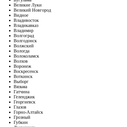
Великие Луки
Великий Новгород
Видное
Владивосток
Владикавказ
Владимир
Волгоград
Волгодонск
Волжский
Вологда
Волоколамск
Волхов
Воронеж
Воскресенск
Воткинск
Выборг
Вязьма
Гатчина
Геленджик
Георгиевск
Глазов
Горно-Алтайск
Грозный
Губкин