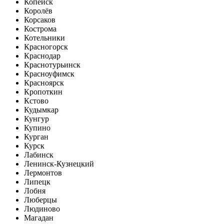
Копейск
Королёв
Корсаков
Кострома
Котельники
Красногорск
Краснодар
Краснотурьинск
Красноуфимск
Красноярск
Кропоткин
Кстово
Кудымкар
Кунгур
Купино
Курган
Курск
Лабинск
Ленинск-Кузнецкий
Лермонтов
Липецк
Лобня
Люберцы
Людиново
Магадан