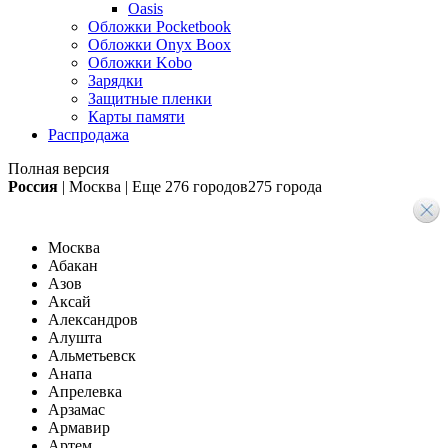
Oasis
Обложки Pocketbook
Обложки Onyx Boox
Обложки Kobo
Зарядки
Защитные пленки
Карты памяти
Распродажа
Полная версия
Россия
|
Москва
|
Еще
276 городов
275 города
Москва
Абакан
Азов
Аксай
Александров
Алушта
Альметьевск
Анапа
Апрелевка
Арзамас
Армавир
Артем