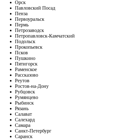
Орск
Павловский Посад
Пенза
Первоуральск
Пермь
Петрозаводск
Петропавловск-Камчатский
Подольск
Прокопьевск
Псков
Пушкино
Пятигорск
Раменское
Рассказово
Реутов
Ростов-на-Дону
Рубцовск
Румянцево
Рыбинск
Рязань
Салават
Салехард
Самара
Санкт-Петербург
Саранск