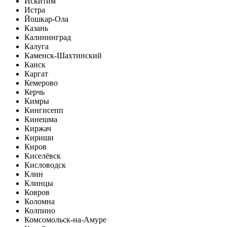
Искитим
Истра
Йошкар-Ола
Казань
Калининград
Калуга
Каменск-Шахтинский
Канск
Каргат
Кемерово
Керчь
Кимры
Кингисепп
Кинешма
Киржач
Кириши
Киров
Киселёвск
Кисловодск
Клин
Клинцы
Ковров
Коломна
Колпино
Комсомольск-на-Амуре