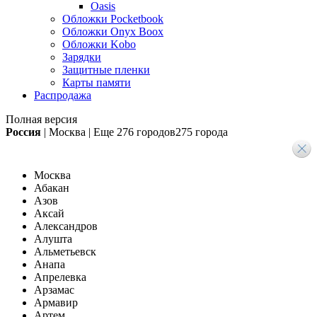
Oasis
Обложки Pocketbook
Обложки Onyx Boox
Обложки Kobo
Зарядки
Защитные пленки
Карты памяти
Распродажа
Полная версия
Россия
|
Москва
|
Еще
276 городов
275 города
Москва
Абакан
Азов
Аксай
Александров
Алушта
Альметьевск
Анапа
Апрелевка
Арзамас
Армавир
Артем