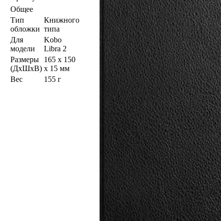
Общее
Тип
Книжного
обложки
типа
Для
Kobo
модели
Libra 2
Размеры
165 x 150
(ДхШхВ)
x 15 мм
Вес
155 г