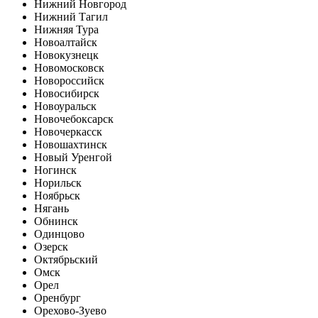
Нижний Новгород
Нижний Тагил
Нижняя Тура
Новоалтайск
Новокузнецк
Новомосковск
Новороссийск
Новосибирск
Новоуральск
Новочебоксарск
Новочеркасск
Новошахтинск
Новый Уренгой
Ногинск
Норильск
Ноябрьск
Нягань
Обнинск
Одинцово
Озерск
Октябрьский
Омск
Орел
Оренбург
Орехово-Зуево