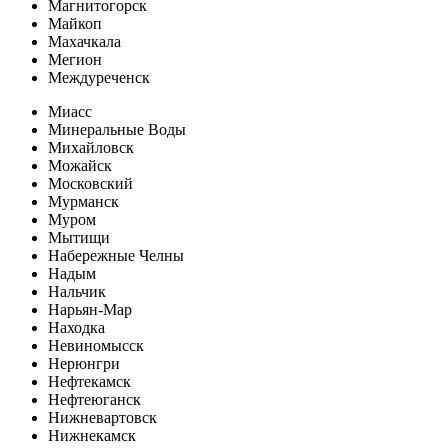
Магнитогорск
Майкоп
Махачкала
Мегион
Междуреченск
Миасс
Минеральные Воды
Михайловск
Можайск
Московский
Мурманск
Муром
Мытищи
Набережные Челны
Надым
Нальчик
Нарьян-Мар
Находка
Невиномысск
Нерюнгри
Нефтекамск
Нефтеюганск
Нижневартовск
Нижнекамск