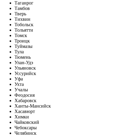
Таганрог
Тамбов
Тверь
Тихвин
Тобольск
Тольятти
Томск
Троицк
Туймазы
Тула
Тюмень
Улан-Удэ
Ульяновск
Уссурийск
Уфа
Ухта
Учалы
Феодосия
Хабаровск
Ханты-Мансийск
Хасавюрт
Химки
Чайковский
Чебоксары
Челябинск