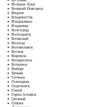
Великие Луки
Великий Новгород
Видное
Владивосток
Владикавказ
Владимир
Волгоград
Волгодонск
Волжский
Вологда
Волоколамск
Волхов
Воронеж
Воскресенск
Воткинск
Выборг
Вязьма
Гатчина
Геленджик
Георгиевск
Глазов
Горно-Алтайск
Грозный
Губкин