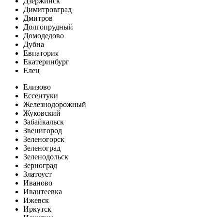
Дзержинск
Димитровград
Дмитров
Долгопрудный
Домодедово
Дубна
Евпатория
Екатеринбург
Елец
Елизово
Ессентуки
Железнодорожный
Жуковский
Забайкальск
Звенигород
Зеленогорск
Зеленоград
Зеленодольск
Зерноград
Златоуст
Иваново
Ивантеевка
Ижевск
Иркутск