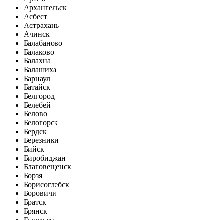
Архангельск
Асбест
Астрахань
Ачинск
Балабаново
Балаково
Балахна
Балашиха
Барнаул
Батайск
Белгород
Белебей
Белово
Белогорск
Бердск
Березники
Бийск
Биробиджан
Благовещенск
Борзя
Борисоглебск
Боровичи
Братск
Брянск
Бугульма