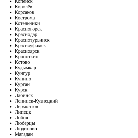
Копейск
Королёв
Корсаков
Кострома
Котельники
Красногорск
Краснодар
Краснотурьинск
Красноуфимск
Красноярск
Кропоткин
Кстово
Кудымкар
Кунгур
Купино
Курган
Курск
Лабинск
Ленинск-Кузнецкий
Лермонтов
Липецк
Лобня
Люберцы
Людиново
Магадан