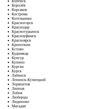
Копейск
Королёв
Корсаков
Кострома
Котельники
Красногорск
Краснодар
Краснотурьинск
Красноуфимск
Красноярск
Кропоткин
Кстово
Кудымкар
Кунгур
Купино
Курган
Курск
Лабинск
Ленинск-Кузнецкий
Лермонтов
Липецк
Лобня
Люберцы
Людиново
Магадан