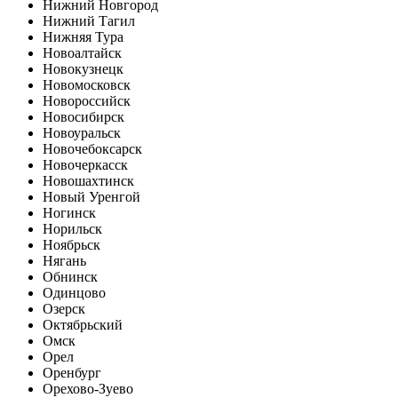
Нижний Новгород
Нижний Тагил
Нижняя Тура
Новоалтайск
Новокузнецк
Новомосковск
Новороссийск
Новосибирск
Новоуральск
Новочебоксарск
Новочеркасск
Новошахтинск
Новый Уренгой
Ногинск
Норильск
Ноябрьск
Нягань
Обнинск
Одинцово
Озерск
Октябрьский
Омск
Орел
Оренбург
Орехово-Зуево