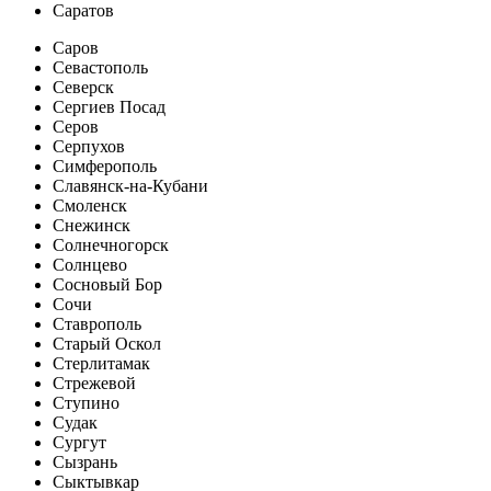
Саратов
Саров
Севастополь
Северск
Сергиев Посад
Серов
Серпухов
Симферополь
Славянск-на-Кубани
Смоленск
Снежинск
Солнечногорск
Солнцево
Сосновый Бор
Сочи
Ставрополь
Старый Оскол
Стерлитамак
Стрежевой
Ступино
Судак
Сургут
Сызрань
Сыктывкар