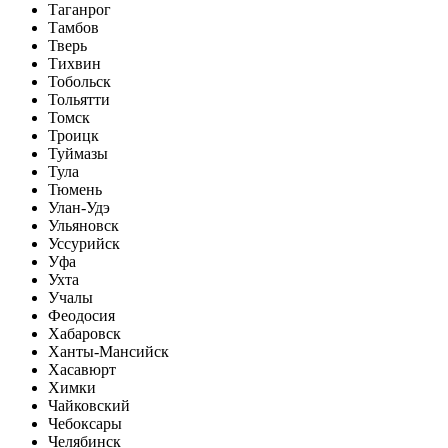
Таганрог
Тамбов
Тверь
Тихвин
Тобольск
Тольятти
Томск
Троицк
Туймазы
Тула
Тюмень
Улан-Удэ
Ульяновск
Уссурийск
Уфа
Ухта
Учалы
Феодосия
Хабаровск
Ханты-Мансийск
Хасавюрт
Химки
Чайковский
Чебоксары
Челябинск