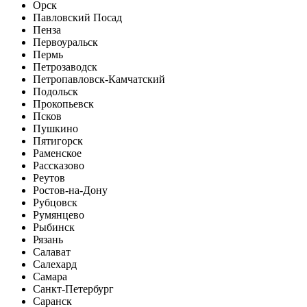
Орск
Павловский Посад
Пенза
Первоуральск
Пермь
Петрозаводск
Петропавловск-Камчатский
Подольск
Прокопьевск
Псков
Пушкино
Пятигорск
Раменское
Рассказово
Реутов
Ростов-на-Дону
Рубцовск
Румянцево
Рыбинск
Рязань
Салават
Салехард
Самара
Санкт-Петербург
Саранск