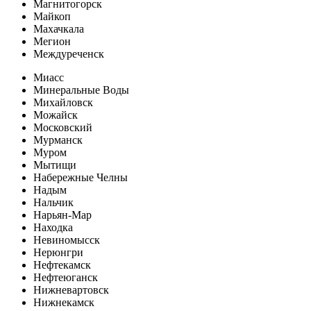
Магнитогорск
Майкоп
Махачкала
Мегион
Междуреченск
Миасс
Минеральные Воды
Михайловск
Можайск
Московский
Мурманск
Муром
Мытищи
Набережные Челны
Надым
Нальчик
Нарьян-Мар
Находка
Невиномысск
Нерюнгри
Нефтекамск
Нефтеюганск
Нижневартовск
Нижнекамск