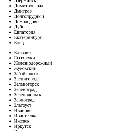
Дзержинск
Димитровград
Дмитров
Долгопрудный
Домодедово
Дубна
Евпатория
Екатеринбург
Елец
Елизово
Ессентуки
Железнодорожный
Жуковский
Забайкальск
Звенигород
Зеленогорск
Зеленоград
Зеленодольск
Зерноград
Златоуст
Иваново
Ивантеевка
Ижевск
Иркутск