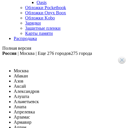
Oasis
Обложки Pocketbook
Обложки Onyx Boox
Обложки Kobo
Зарядки
Защитные пленки
Карты памяти
Распродажа
Полная версия
Россия
|
Москва
|
Еще
276 городов
275 города
Москва
Абакан
Азов
Аксай
Александров
Алушта
Альметьевск
Анапа
Апрелевка
Арзамас
Армавир
Артем