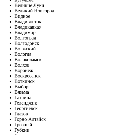
Великие Луки
Великий Новгород
Видное
Владивосток
Владикавказ
Владимир
Волгоград
Волгодонск
Волжский
Вологда
Волоколамск
Волхов
Воронеж
Воскресенск
Воткинск
Выборг
Вязьма
Гатчина
Геленджик
Георгиевск
Глазов
Горно-Алтайск
Грозный
Губкин