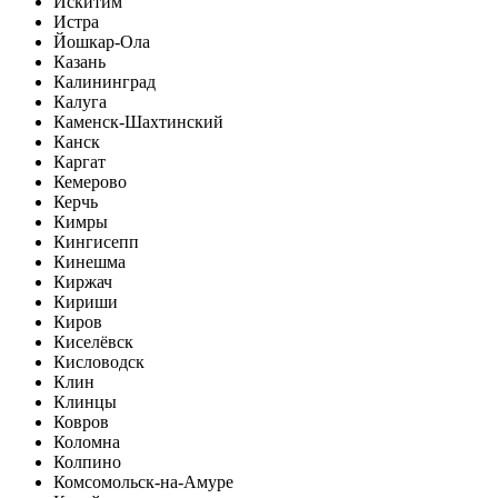
Искитим
Истра
Йошкар-Ола
Казань
Калининград
Калуга
Каменск-Шахтинский
Канск
Каргат
Кемерово
Керчь
Кимры
Кингисепп
Кинешма
Киржач
Кириши
Киров
Киселёвск
Кисловодск
Клин
Клинцы
Ковров
Коломна
Колпино
Комсомольск-на-Амуре