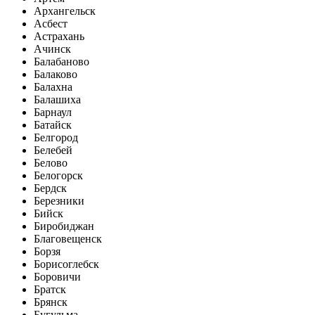
Архангельск
Асбест
Астрахань
Ачинск
Балабаново
Балаково
Балахна
Балашиха
Барнаул
Батайск
Белгород
Белебей
Белово
Белогорск
Бердск
Березники
Бийск
Биробиджан
Благовещенск
Борзя
Борисоглебск
Боровичи
Братск
Брянск
Бугульма