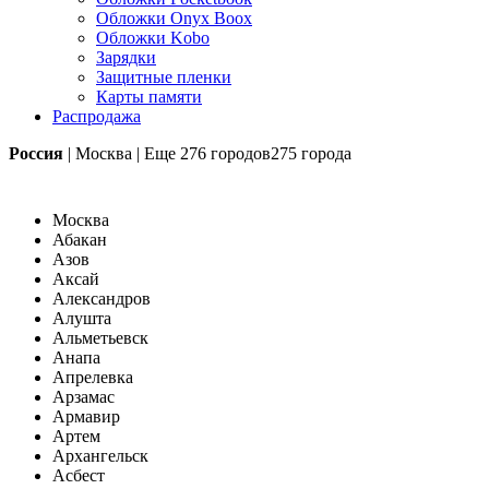
Обложки Onyx Boox
Обложки Kobo
Зарядки
Защитные пленки
Карты памяти
Распродажа
Россия
|
Москва
|
Еще
276 городов
275 города
Москва
Абакан
Азов
Аксай
Александров
Алушта
Альметьевск
Анапа
Апрелевка
Арзамас
Армавир
Артем
Архангельск
Асбест