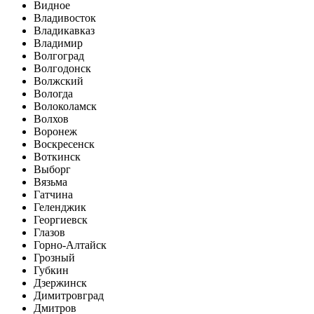
Видное
Владивосток
Владикавказ
Владимир
Волгоград
Волгодонск
Волжский
Вологда
Волоколамск
Волхов
Воронеж
Воскресенск
Воткинск
Выборг
Вязьма
Гатчина
Геленджик
Георгиевск
Глазов
Горно-Алтайск
Грозный
Губкин
Дзержинск
Димитровград
Дмитров