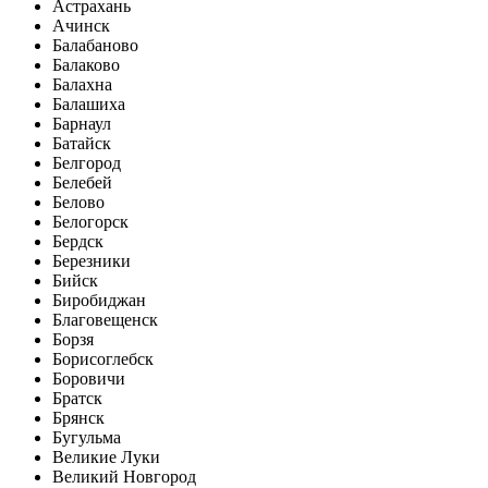
Астрахань
Ачинск
Балабаново
Балаково
Балахна
Балашиха
Барнаул
Батайск
Белгород
Белебей
Белово
Белогорск
Бердск
Березники
Бийск
Биробиджан
Благовещенск
Борзя
Борисоглебск
Боровичи
Братск
Брянск
Бугульма
Великие Луки
Великий Новгород