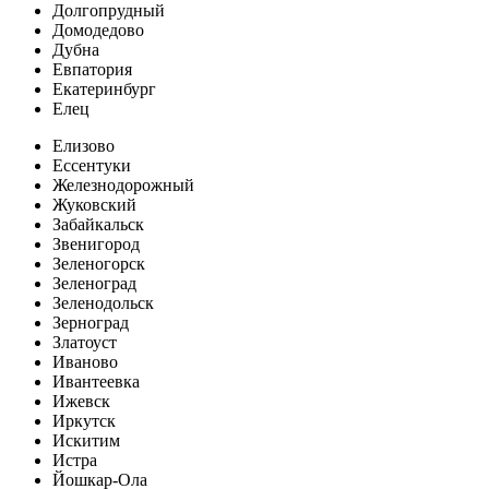
Долгопрудный
Домодедово
Дубна
Евпатория
Екатеринбург
Елец
Елизово
Ессентуки
Железнодорожный
Жуковский
Забайкальск
Звенигород
Зеленогорск
Зеленоград
Зеленодольск
Зерноград
Златоуст
Иваново
Ивантеевка
Ижевск
Иркутск
Искитим
Истра
Йошкар-Ола