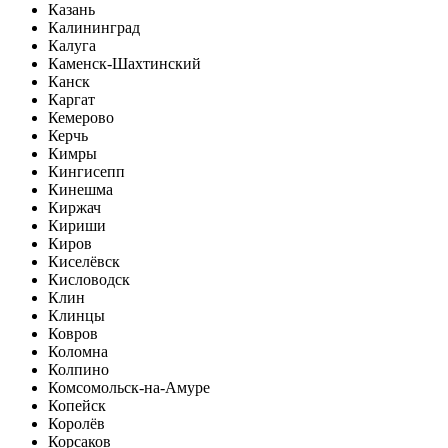
Казань
Калининград
Калуга
Каменск-Шахтинский
Канск
Каргат
Кемерово
Керчь
Кимры
Кингисепп
Кинешма
Киржач
Кириши
Киров
Киселёвск
Кисловодск
Клин
Клинцы
Ковров
Коломна
Колпино
Комсомольск-на-Амуре
Копейск
Королёв
Корсаков