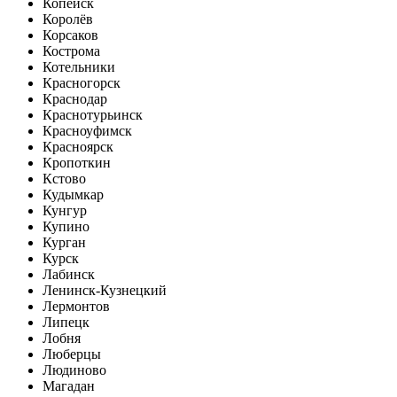
Копейск
Королёв
Корсаков
Кострома
Котельники
Красногорск
Краснодар
Краснотурьинск
Красноуфимск
Красноярск
Кропоткин
Кстово
Кудымкар
Кунгур
Купино
Курган
Курск
Лабинск
Ленинск-Кузнецкий
Лермонтов
Липецк
Лобня
Люберцы
Людиново
Магадан