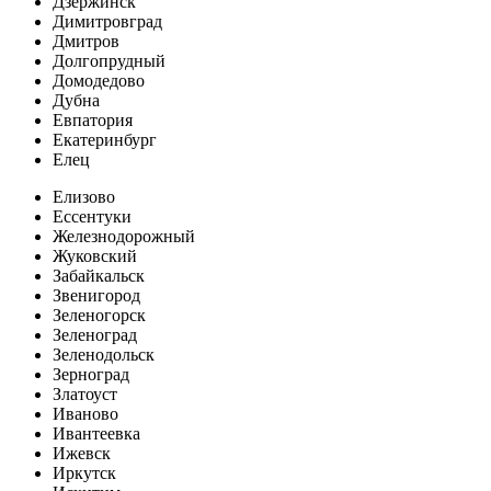
Дзержинск
Димитровград
Дмитров
Долгопрудный
Домодедово
Дубна
Евпатория
Екатеринбург
Елец
Елизово
Ессентуки
Железнодорожный
Жуковский
Забайкальск
Звенигород
Зеленогорск
Зеленоград
Зеленодольск
Зерноград
Златоуст
Иваново
Ивантеевка
Ижевск
Иркутск