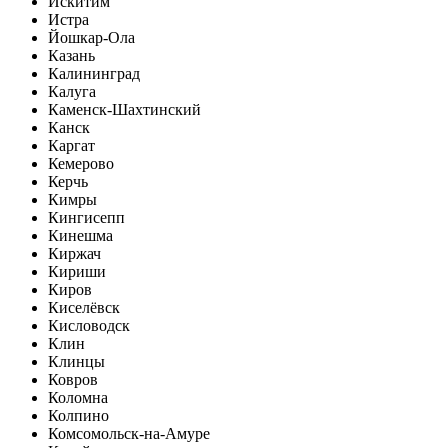
Искитим
Истра
Йошкар-Ола
Казань
Калининград
Калуга
Каменск-Шахтинский
Канск
Каргат
Кемерово
Керчь
Кимры
Кингисепп
Кинешма
Киржач
Кириши
Киров
Киселёвск
Кисловодск
Клин
Клинцы
Ковров
Коломна
Колпино
Комсомольск-на-Амуре