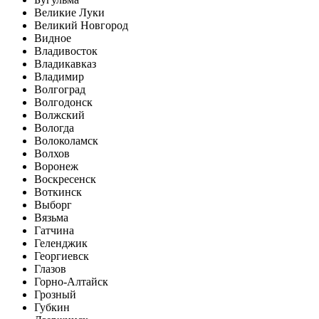
Великие Луки
Великий Новгород
Видное
Владивосток
Владикавказ
Владимир
Волгоград
Волгодонск
Волжский
Вологда
Волоколамск
Волхов
Воронеж
Воскресенск
Воткинск
Выборг
Вязьма
Гатчина
Геленджик
Георгиевск
Глазов
Горно-Алтайск
Грозный
Губкин