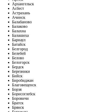
Архангельск
Асбест
Астрахань
Ачинск
Балабаново
Балаково
Балахна
Балашиха
Барнаул
Батайск
Белгород
Белебей
Белово
Белогорск
Бердск
Березники
Бийск
Биробиджан
Благовещенск
Борзя
Борисоглебск
Боровичи
Братск
Брянск
Бугульма