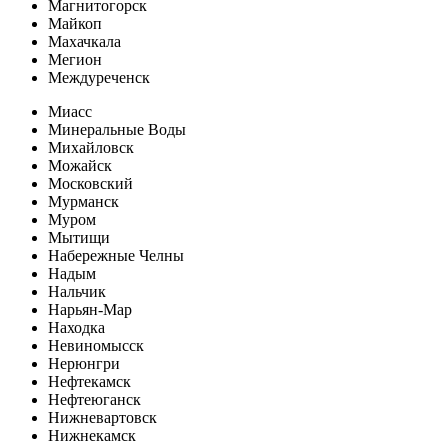
Магнитогорск
Майкоп
Махачкала
Мегион
Междуреченск
Миасс
Минеральные Воды
Михайловск
Можайск
Московский
Мурманск
Муром
Мытищи
Набережные Челны
Надым
Нальчик
Нарьян-Мар
Находка
Невиномысск
Нерюнгри
Нефтекамск
Нефтеюганск
Нижневартовск
Нижнекамск