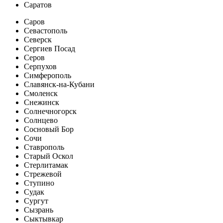
Саратов
Саров
Севастополь
Северск
Сергиев Посад
Серов
Серпухов
Симферополь
Славянск-на-Кубани
Смоленск
Снежинск
Солнечногорск
Солнцево
Сосновый Бор
Сочи
Ставрополь
Старый Оскол
Стерлитамак
Стрежевой
Ступино
Судак
Сургут
Сызрань
Сыктывкар