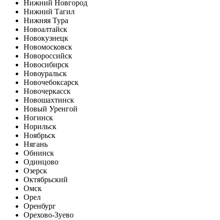
Нижний Новгород
Нижний Тагил
Нижняя Тура
Новоалтайск
Новокузнецк
Новомосковск
Новороссийск
Новосибирск
Новоуральск
Новочебоксарск
Новочеркасск
Новошахтинск
Новый Уренгой
Ногинск
Норильск
Ноябрьск
Нягань
Обнинск
Одинцово
Озерск
Октябрьский
Омск
Орел
Оренбург
Орехово-Зуево