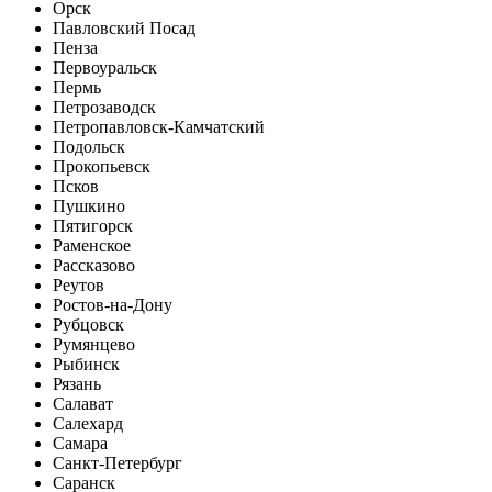
Орск
Павловский Посад
Пенза
Первоуральск
Пермь
Петрозаводск
Петропавловск-Камчатский
Подольск
Прокопьевск
Псков
Пушкино
Пятигорск
Раменское
Рассказово
Реутов
Ростов-на-Дону
Рубцовск
Румянцево
Рыбинск
Рязань
Салават
Салехард
Самара
Санкт-Петербург
Саранск