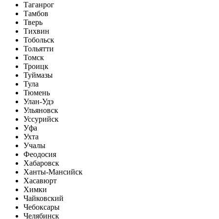
Таганрог
Тамбов
Тверь
Тихвин
Тобольск
Тольятти
Томск
Троицк
Туймазы
Тула
Тюмень
Улан-Удэ
Ульяновск
Уссурийск
Уфа
Ухта
Учалы
Феодосия
Хабаровск
Ханты-Мансийск
Хасавюрт
Химки
Чайковский
Чебоксары
Челябинск