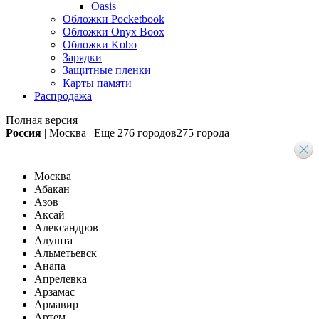
Oasis
Обложки Pocketbook
Обложки Onyx Boox
Обложки Kobo
Зарядки
Защитные пленки
Карты памяти
Распродажа
Полная версия
Россия
|
Москва
|
Еще
276 городов
275 города
Москва
Абакан
Азов
Аксай
Александров
Алушта
Альметьевск
Анапа
Апрелевка
Арзамас
Армавир
Артем