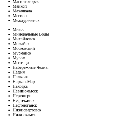
Магнитогорск
Майкоп
Махачкала
Мегион
Междуреченск
Миасс
Минеральные Воды
Михайловск
Можайск
Московский
Мурманск
Муром
Мытищи
Набережные Челны
Надым
Нальчик
Нарьян-Мар
Находка
Невиномысск
Нерюнгри
Нефтекамск
Нефтеюганск
Нижневартовск
Нижнекамск