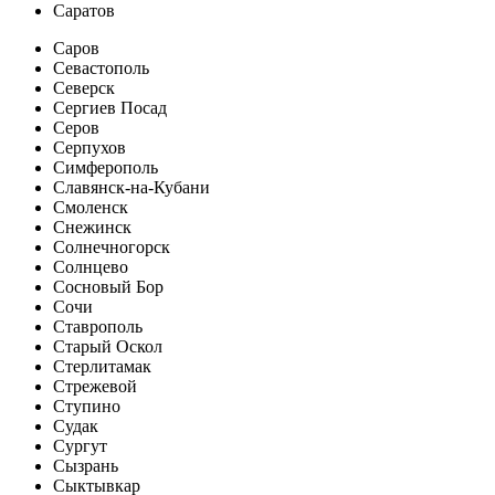
Саратов
Саров
Севастополь
Северск
Сергиев Посад
Серов
Серпухов
Симферополь
Славянск-на-Кубани
Смоленск
Снежинск
Солнечногорск
Солнцево
Сосновый Бор
Сочи
Ставрополь
Старый Оскол
Стерлитамак
Стрежевой
Ступино
Судак
Сургут
Сызрань
Сыктывкар