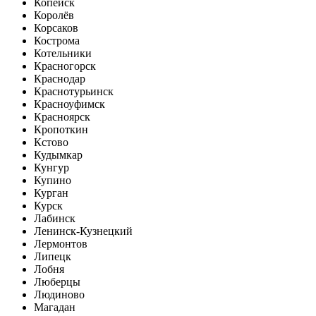
Копейск
Королёв
Корсаков
Кострома
Котельники
Красногорск
Краснодар
Краснотурьинск
Красноуфимск
Красноярск
Кропоткин
Кстово
Кудымкар
Кунгур
Купино
Курган
Курск
Лабинск
Ленинск-Кузнецкий
Лермонтов
Липецк
Лобня
Люберцы
Людиново
Магадан