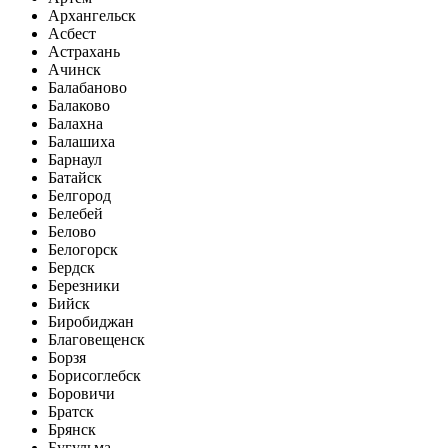
Архангельск
Асбест
Астрахань
Ачинск
Балабаново
Балаково
Балахна
Балашиха
Барнаул
Батайск
Белгород
Белебей
Белово
Белогорск
Бердск
Березники
Бийск
Биробиджан
Благовещенск
Борзя
Борисоглебск
Боровичи
Братск
Брянск
Бугульма