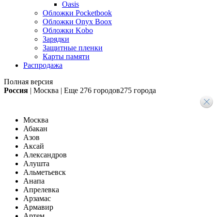
Oasis
Обложки Pocketbook
Обложки Onyx Boox
Обложки Kobo
Зарядки
Защитные пленки
Карты памяти
Распродажа
Полная версия
Россия
|
Москва
|
Еще
276 городов
275 города
Москва
Абакан
Азов
Аксай
Александров
Алушта
Альметьевск
Анапа
Апрелевка
Арзамас
Армавир
Артем