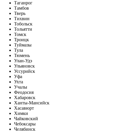
Таганрог
Тамбов
Тверь
Тихвин
Тобольск
Тольятти
Томск
Троицк
Туймазы
Тула
Тюмень
Улан-Удэ
Ульяновск
Уссурийск
Уфа
Ухта
Учалы
Феодосия
Хабаровск
Ханты-Мансийск
Хасавюрт
Химки
Чайковский
Чебоксары
Челябинск