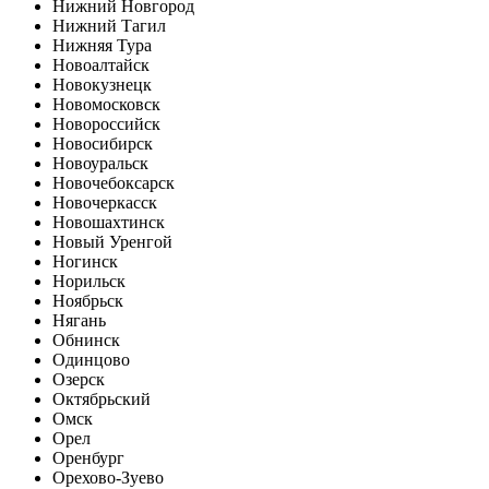
Нижний Новгород
Нижний Тагил
Нижняя Тура
Новоалтайск
Новокузнецк
Новомосковск
Новороссийск
Новосибирск
Новоуральск
Новочебоксарск
Новочеркасск
Новошахтинск
Новый Уренгой
Ногинск
Норильск
Ноябрьск
Нягань
Обнинск
Одинцово
Озерск
Октябрьский
Омск
Орел
Оренбург
Орехово-Зуево