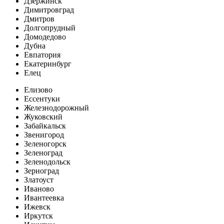
Дзержинск
Димитровград
Дмитров
Долгопрудный
Домодедово
Дубна
Евпатория
Екатеринбург
Елец
Елизово
Ессентуки
Железнодорожный
Жуковский
Забайкальск
Звенигород
Зеленогорск
Зеленоград
Зеленодольск
Зерноград
Златоуст
Иваново
Ивантеевка
Ижевск
Иркутск