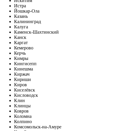
Искитим
Истра
Йошкар-Ола
Казань
Калининград
Калуга
Каменск-Шахтинский
Канск
Каргат
Кемерово
Керчь
Кимры
Кингисепп
Кинешма
Киржач
Кириши
Киров
Киселёвск
Кисловодск
Клин
Клинцы
Ковров
Коломна
Колпино
Комсомольск-на-Амуре