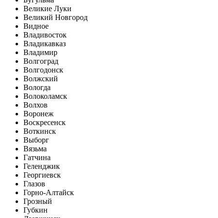
Великие Луки
Великий Новгород
Видное
Владивосток
Владикавказ
Владимир
Волгоград
Волгодонск
Волжский
Вологда
Волоколамск
Волхов
Воронеж
Воскресенск
Воткинск
Выборг
Вязьма
Гатчина
Геленджик
Георгиевск
Глазов
Горно-Алтайск
Грозный
Губкин