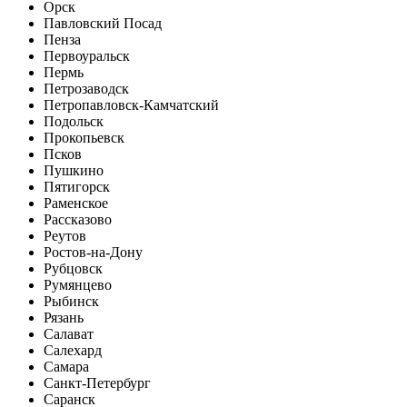
Орск
Павловский Посад
Пенза
Первоуральск
Пермь
Петрозаводск
Петропавловск-Камчатский
Подольск
Прокопьевск
Псков
Пушкино
Пятигорск
Раменское
Рассказово
Реутов
Ростов-на-Дону
Рубцовск
Румянцево
Рыбинск
Рязань
Салават
Салехард
Самара
Санкт-Петербург
Саранск