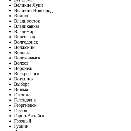
Великие Луки
Великий Новгород
Видное
Владивосток
Владикавказ
Владимир
Волгоград
Волгодонск
Волжский
Вологда
Волоколамск
Волхов
Воронеж
Воскресенск
Воткинск
Выборг
Вязьма
Гатчина
Геленджик
Георгиевск
Глазов
Горно-Алтайск
Грозный
Губкин