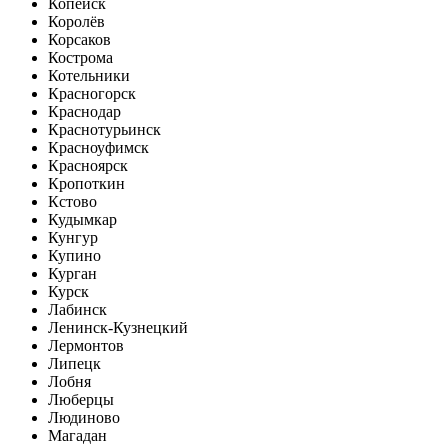
Копейск
Королёв
Корсаков
Кострома
Котельники
Красногорск
Краснодар
Краснотурьинск
Красноуфимск
Красноярск
Кропоткин
Кстово
Кудымкар
Кунгур
Купино
Курган
Курск
Лабинск
Ленинск-Кузнецкий
Лермонтов
Липецк
Лобня
Люберцы
Людиново
Магадан