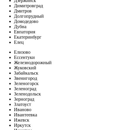
Дзержинск
Димитровград
Дмитров
Долгопрудный
Домодедово
Дубна
Евпатория
Екатеринбург
Елец
Елизово
Ессентуки
Железнодорожный
Жуковский
Забайкальск
Звенигород
Зеленогорск
Зеленоград
Зеленодольск
Зерноград
Златоуст
Иваново
Ивантеевка
Ижевск
Иркутск