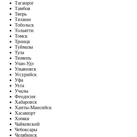
Таганрог
Тамбов
Тверь
Тихвин
Тобольск
Тольятти
Томск
Троицк
Туймазы
Тула
Тюмень
Улан-Удэ
Ульяновск
Уссурийск
Уфа
Ухта
Учалы
Феодосия
Хабаровск
Ханты-Мансийск
Хасавюрт
Химки
Чайковский
Чебоксары
Челябинск