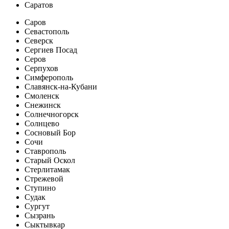
Саратов
Саров
Севастополь
Северск
Сергиев Посад
Серов
Серпухов
Симферополь
Славянск-на-Кубани
Смоленск
Снежинск
Солнечногорск
Солнцево
Сосновый Бор
Сочи
Ставрополь
Старый Оскол
Стерлитамак
Стрежевой
Ступино
Судак
Сургут
Сызрань
Сыктывкар