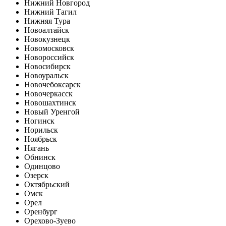
Нижний Новгород
Нижний Тагил
Нижняя Тура
Новоалтайск
Новокузнецк
Новомосковск
Новороссийск
Новосибирск
Новоуральск
Новочебоксарск
Новочеркасск
Новошахтинск
Новый Уренгой
Ногинск
Норильск
Ноябрьск
Нягань
Обнинск
Одинцово
Озерск
Октябрьский
Омск
Орел
Оренбург
Орехово-Зуево