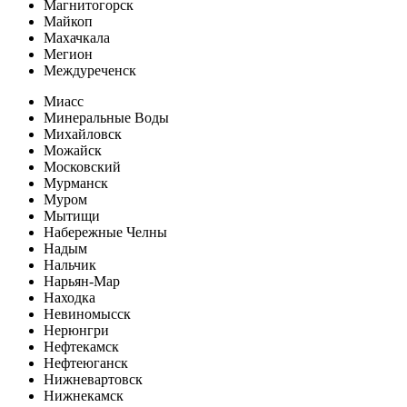
Магнитогорск
Майкоп
Махачкала
Мегион
Междуреченск
Миасс
Минеральные Воды
Михайловск
Можайск
Московский
Мурманск
Муром
Мытищи
Набережные Челны
Надым
Нальчик
Нарьян-Мар
Находка
Невиномысск
Нерюнгри
Нефтекамск
Нефтеюганск
Нижневартовск
Нижнекамск