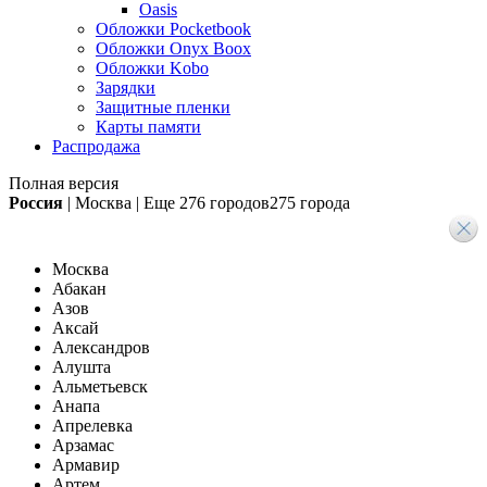
Oasis
Обложки Pocketbook
Обложки Onyx Boox
Обложки Kobo
Зарядки
Защитные пленки
Карты памяти
Распродажа
Полная версия
Россия
|
Москва
|
Еще
276 городов
275 города
Москва
Абакан
Азов
Аксай
Александров
Алушта
Альметьевск
Анапа
Апрелевка
Арзамас
Армавир
Артем