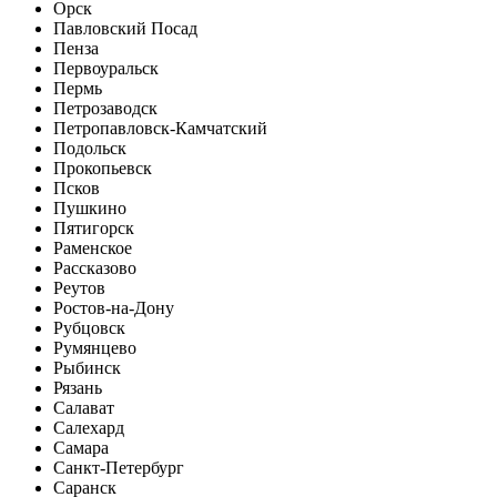
Орск
Павловский Посад
Пенза
Первоуральск
Пермь
Петрозаводск
Петропавловск-Камчатский
Подольск
Прокопьевск
Псков
Пушкино
Пятигорск
Раменское
Рассказово
Реутов
Ростов-на-Дону
Рубцовск
Румянцево
Рыбинск
Рязань
Салават
Салехард
Самара
Санкт-Петербург
Саранск