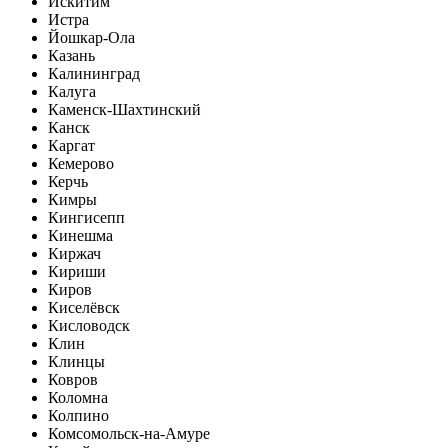
Искитим
Истра
Йошкар-Ола
Казань
Калининград
Калуга
Каменск-Шахтинский
Канск
Каргат
Кемерово
Керчь
Кимры
Кингисепп
Кинешма
Киржач
Кириши
Киров
Киселёвск
Кисловодск
Клин
Клинцы
Ковров
Коломна
Колпино
Комсомольск-на-Амуре