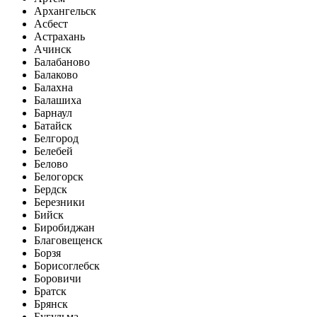
Архангельск
Асбест
Астрахань
Ачинск
Балабаново
Балаково
Балахна
Балашиха
Барнаул
Батайск
Белгород
Белебей
Белово
Белогорск
Бердск
Березники
Бийск
Биробиджан
Благовещенск
Борзя
Борисоглебск
Боровичи
Братск
Брянск
Бугульма