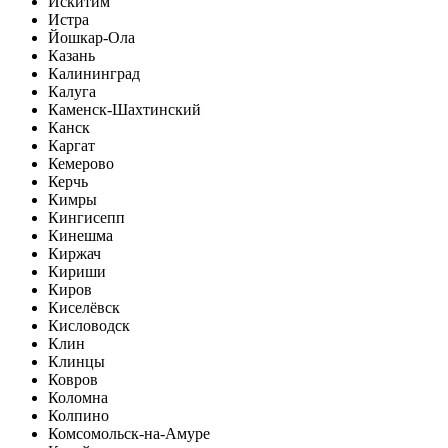
Искитим
Истра
Йошкар-Ола
Казань
Калининград
Калуга
Каменск-Шахтинский
Канск
Каргат
Кемерово
Керчь
Кимры
Кингисепп
Кинешма
Киржач
Кириши
Киров
Киселёвск
Кисловодск
Клин
Клинцы
Ковров
Коломна
Колпино
Комсомольск-на-Амуре