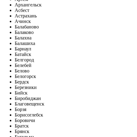
Архангельск
Асбест
Астрахань
Ачинск
Балабаново
Балаково
Балахна
Балашиха
Барнаул
Батайск
Белгород
Белебей
Белово
Белогорск
Бердск
Березники
Бийск
Биробиджан
Благовещенск
Борзя
Борисоглебск
Боровичи
Братск
Брянск
Бугульма