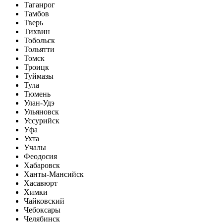
Таганрог
Тамбов
Тверь
Тихвин
Тобольск
Тольятти
Томск
Троицк
Туймазы
Тула
Тюмень
Улан-Удэ
Ульяновск
Уссурийск
Уфа
Ухта
Учалы
Феодосия
Хабаровск
Ханты-Мансийск
Хасавюрт
Химки
Чайковский
Чебоксары
Челябинск