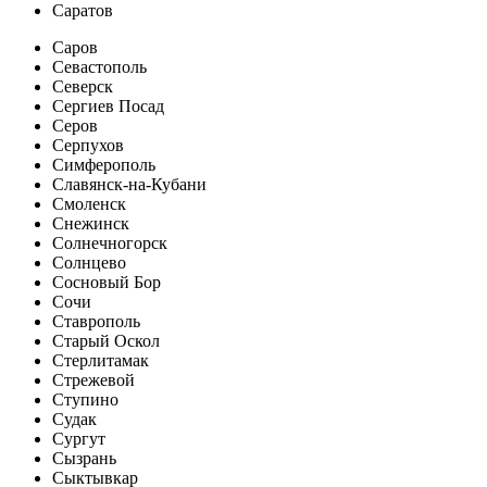
Саратов
Саров
Севастополь
Северск
Сергиев Посад
Серов
Серпухов
Симферополь
Славянск-на-Кубани
Смоленск
Снежинск
Солнечногорск
Солнцево
Сосновый Бор
Сочи
Ставрополь
Старый Оскол
Стерлитамак
Стрежевой
Ступино
Судак
Сургут
Сызрань
Сыктывкар