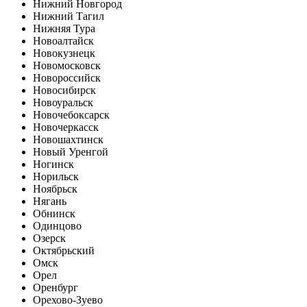
Нижний Новгород
Нижний Тагил
Нижняя Тура
Новоалтайск
Новокузнецк
Новомосковск
Новороссийск
Новосибирск
Новоуральск
Новочебоксарск
Новочеркасск
Новошахтинск
Новый Уренгой
Ногинск
Норильск
Ноябрьск
Нягань
Обнинск
Одинцово
Озерск
Октябрьский
Омск
Орел
Оренбург
Орехово-Зуево