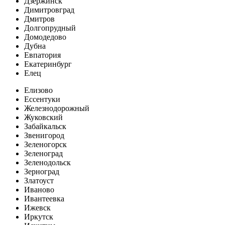
Дзержинск
Димитровград
Дмитров
Долгопрудный
Домодедово
Дубна
Евпатория
Екатеринбург
Елец
Елизово
Ессентуки
Железнодорожный
Жуковский
Забайкальск
Звенигород
Зеленогорск
Зеленоград
Зеленодольск
Зерноград
Златоуст
Иваново
Ивантеевка
Ижевск
Иркутск