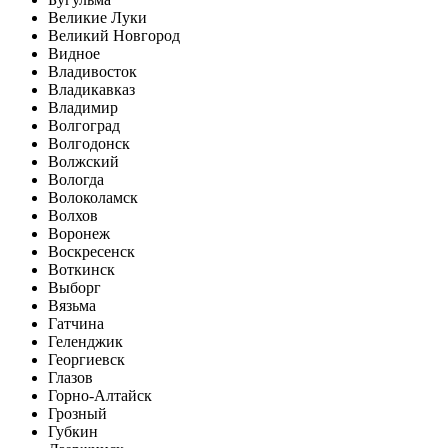
Великие Луки
Великий Новгород
Видное
Владивосток
Владикавказ
Владимир
Волгоград
Волгодонск
Волжский
Вологда
Волоколамск
Волхов
Воронеж
Воскресенск
Воткинск
Выборг
Вязьма
Гатчина
Геленджик
Георгиевск
Глазов
Горно-Алтайск
Грозный
Губкин