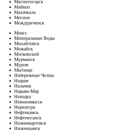
Магнитогорск
Майкоп
Махачкала
Мегион
Междуреченск
Миасс
Минеральные Воды
Михайловск
Можайск
Московский
Мурманск
Муром
Мытищи
Набережные Челны
Надым
Нальчик
Нарьян-Мар
Находка
Невиномысск
Нерюнгри
Нефтекамск
Нефтеюганск
Нижневартовск
Нижнекамск