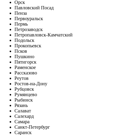
Орск
Павловский Посад
Пенза
Первоуральск
Пермь
Петрозаводск
Петропавловск-Камчатский
Подольск
Прокопьевск
Псков
Пушкино
Пятигорск
Раменское
Рассказово
Реутов
Ростов-на-Дону
Рубцовск
Румянцево
Рыбинск
Рязань
Салават
Салехард
Самара
Санкт-Петербург
Саранск