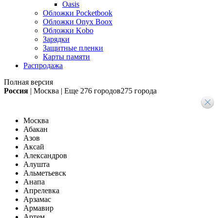
Oasis
Обложки Pocketbook
Обложки Onyx Boox
Обложки Kobo
Зарядки
Защитные пленки
Карты памяти
Распродажа
Полная версия
Россия
|
Москва
|
Еще
276 городов
275 города
Москва
Абакан
Азов
Аксай
Александров
Алушта
Альметьевск
Анапа
Апрелевка
Арзамас
Армавир
Артем