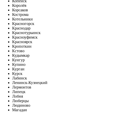
Копейск
Королёв
Корсаков
Кострома
Котельники
Красногорск
Краснодар
Краснотурьинск
Красноуфимск
Красноярск
Кропоткин
Кстово
Кудымкар
Кунгур
Купино
Курган
Курск
Лабинск
Ленинск-Кузнецкий
Лермонтов
Липецк
Лобня
Люберцы
Людиново
Магадан