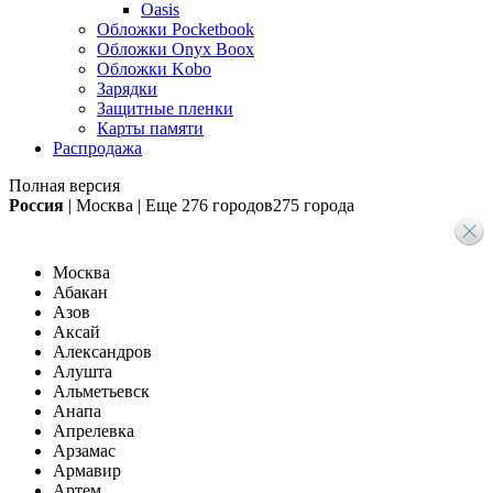
Oasis
Обложки Pocketbook
Обложки Onyx Boox
Обложки Kobo
Зарядки
Защитные пленки
Карты памяти
Распродажа
Полная версия
Россия
|
Москва
|
Еще
276 городов
275 города
Москва
Абакан
Азов
Аксай
Александров
Алушта
Альметьевск
Анапа
Апрелевка
Арзамас
Армавир
Артем