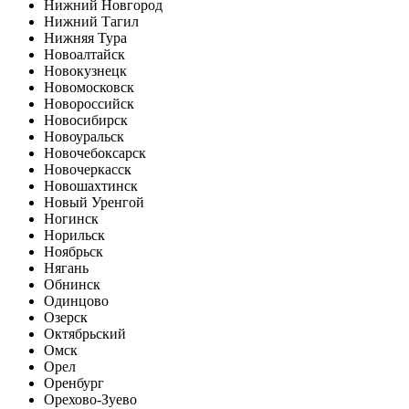
Нижний Новгород
Нижний Тагил
Нижняя Тура
Новоалтайск
Новокузнецк
Новомосковск
Новороссийск
Новосибирск
Новоуральск
Новочебоксарск
Новочеркасск
Новошахтинск
Новый Уренгой
Ногинск
Норильск
Ноябрьск
Нягань
Обнинск
Одинцово
Озерск
Октябрьский
Омск
Орел
Оренбург
Орехово-Зуево