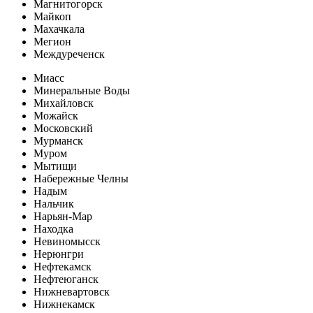
Магнитогорск
Майкоп
Махачкала
Мегион
Междуреченск
Миасс
Минеральные Воды
Михайловск
Можайск
Московский
Мурманск
Муром
Мытищи
Набережные Челны
Надым
Нальчик
Нарьян-Мар
Находка
Невиномысск
Нерюнгри
Нефтекамск
Нефтеюганск
Нижневартовск
Нижнекамск