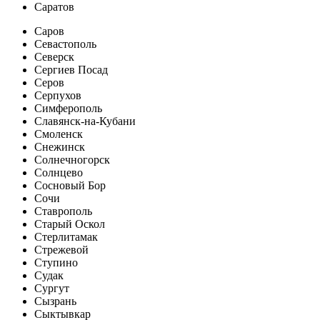
Саратов
Саров
Севастополь
Северск
Сергиев Посад
Серов
Серпухов
Симферополь
Славянск-на-Кубани
Смоленск
Снежинск
Солнечногорск
Солнцево
Сосновый Бор
Сочи
Ставрополь
Старый Оскол
Стерлитамак
Стрежевой
Ступино
Судак
Сургут
Сызрань
Сыктывкар