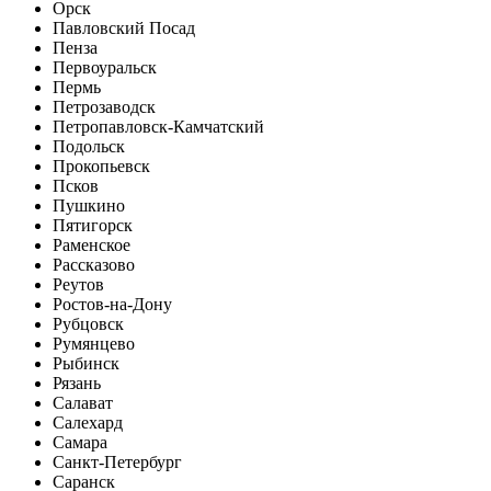
Орск
Павловский Посад
Пенза
Первоуральск
Пермь
Петрозаводск
Петропавловск-Камчатский
Подольск
Прокопьевск
Псков
Пушкино
Пятигорск
Раменское
Рассказово
Реутов
Ростов-на-Дону
Рубцовск
Румянцево
Рыбинск
Рязань
Салават
Салехард
Самара
Санкт-Петербург
Саранск