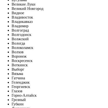
Великие Луки
Великий Новгород
Видное
Владивосток
Владикавказ
Владимир
Волгоград
Волгодонск
Волжский
Вологда
Волоколамск
Волхов
Воронеж
Воскресенск
Воткинск
Выборг
Вязьма
Гатчина
Геленджик
Георгиевск
Глазов
Горно-Алтайск
Грозный
Губкин