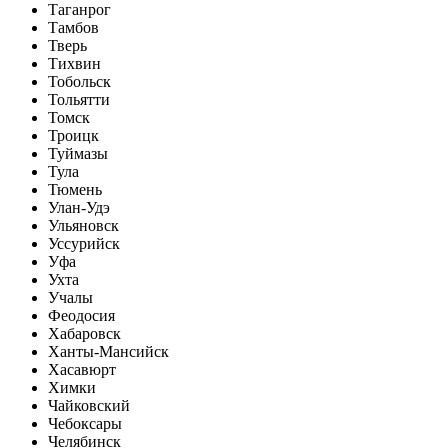
Таганрог
Тамбов
Тверь
Тихвин
Тобольск
Тольятти
Томск
Троицк
Туймазы
Тула
Тюмень
Улан-Удэ
Ульяновск
Уссурийск
Уфа
Ухта
Учалы
Феодосия
Хабаровск
Ханты-Мансийск
Хасавюрт
Химки
Чайковский
Чебоксары
Челябинск