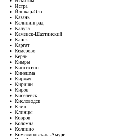
Искитим
Истра
Йошкар-Ола
Казань
Калининград
Калуга
Каменск-Шахтинский
Канск
Каргат
Кемерово
Керчь
Кимры
Кингисепп
Кинешма
Киржач
Кириши
Киров
Киселёвск
Кисловодск
Клин
Клинцы
Ковров
Коломна
Колпино
Комсомольск-на-Амуре