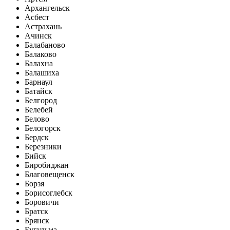
Архангельск
Асбест
Астрахань
Ачинск
Балабаново
Балаково
Балахна
Балашиха
Барнаул
Батайск
Белгород
Белебей
Белово
Белогорск
Бердск
Березники
Бийск
Биробиджан
Благовещенск
Борзя
Борисоглебск
Боровичи
Братск
Брянск
Бугульма