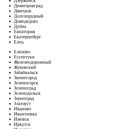
Дзержинск
Димитровград
Дмитров
Долгопрудный
Домодедово
Дубна
Евпатория
Екатеринбург
Елец
Елизово
Ессентуки
Железнодорожный
Жуковский
Забайкальск
Звенигород
Зеленогорск
Зеленоград
Зеленодольск
Зерноград
Златоуст
Иваново
Ивантеевка
Ижевск
Иркутск