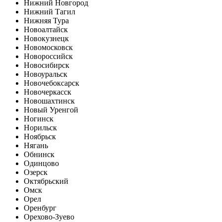
Нижний Новгород
Нижний Тагил
Нижняя Тура
Новоалтайск
Новокузнецк
Новомосковск
Новороссийск
Новосибирск
Новоуральск
Новочебоксарск
Новочеркасск
Новошахтинск
Новый Уренгой
Ногинск
Норильск
Ноябрьск
Нягань
Обнинск
Одинцово
Озерск
Октябрьский
Омск
Орел
Оренбург
Орехово-Зуево