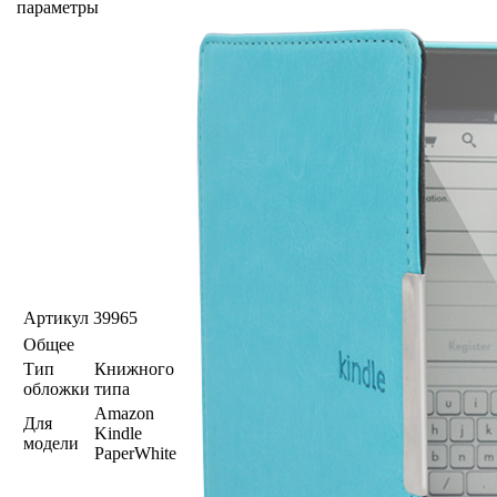
параметры
Артикул
39965
Общее
Тип
Книжного
обложки
типа
Amazon
Для
Kindle
модели
PaperWhite