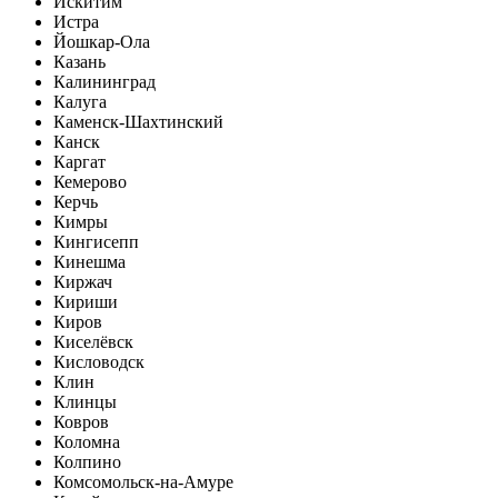
Искитим
Истра
Йошкар-Ола
Казань
Калининград
Калуга
Каменск-Шахтинский
Канск
Каргат
Кемерово
Керчь
Кимры
Кингисепп
Кинешма
Киржач
Кириши
Киров
Киселёвск
Кисловодск
Клин
Клинцы
Ковров
Коломна
Колпино
Комсомольск-на-Амуре