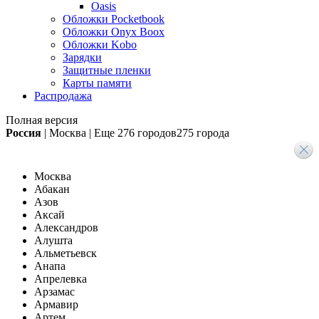
Oasis
Обложки Pocketbook
Обложки Onyx Boox
Обложки Kobo
Зарядки
Защитные пленки
Карты памяти
Распродажа
Полная версия
Россия
|
Москва
|
Еще
276 городов
275 города
Москва
Абакан
Азов
Аксай
Александров
Алушта
Альметьевск
Анапа
Апрелевка
Арзамас
Армавир
Артем