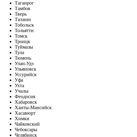
Таганрог
Тамбов
Тверь
Тихвин
Тобольск
Тольятти
Томск
Троицк
Туймазы
Тула
Тюмень
Улан-Удэ
Ульяновск
Уссурийск
Уфа
Ухта
Учалы
Феодосия
Хабаровск
Ханты-Мансийск
Хасавюрт
Химки
Чайковский
Чебоксары
Челябинск