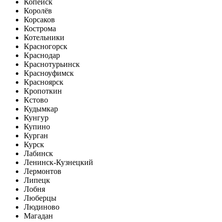
Копейск
Королёв
Корсаков
Кострома
Котельники
Красногорск
Краснодар
Краснотурьинск
Красноуфимск
Красноярск
Кропоткин
Кстово
Кудымкар
Кунгур
Купино
Курган
Курск
Лабинск
Ленинск-Кузнецкий
Лермонтов
Липецк
Лобня
Люберцы
Людиново
Магадан