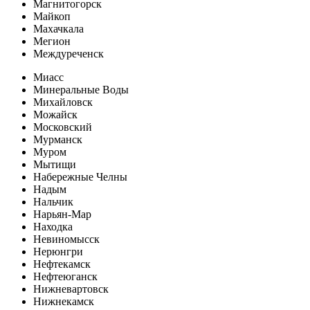
Магнитогорск
Майкоп
Махачкала
Мегион
Междуреченск
Миасс
Минеральные Воды
Михайловск
Можайск
Московский
Мурманск
Муром
Мытищи
Набережные Челны
Надым
Нальчик
Нарьян-Мар
Находка
Невиномысск
Нерюнгри
Нефтекамск
Нефтеюганск
Нижневартовск
Нижнекамск