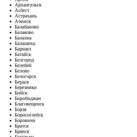
Архангельск
Асбест
Астрахань
Ачинск
Балабаново
Балаково
Балахна
Балашиха
Барнаул
Батайск
Белгород
Белебей
Белово
Белогорск
Бердск
Березники
Бийск
Биробиджан
Благовещенск
Борзя
Борисоглебск
Боровичи
Братск
Брянск
Бугульма