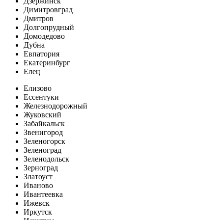
Дзержинск
Димитровград
Дмитров
Долгопрудный
Домодедово
Дубна
Евпатория
Екатеринбург
Елец
Елизово
Ессентуки
Железнодорожный
Жуковский
Забайкальск
Звенигород
Зеленогорск
Зеленоград
Зеленодольск
Зерноград
Златоуст
Иваново
Ивантеевка
Ижевск
Иркутск