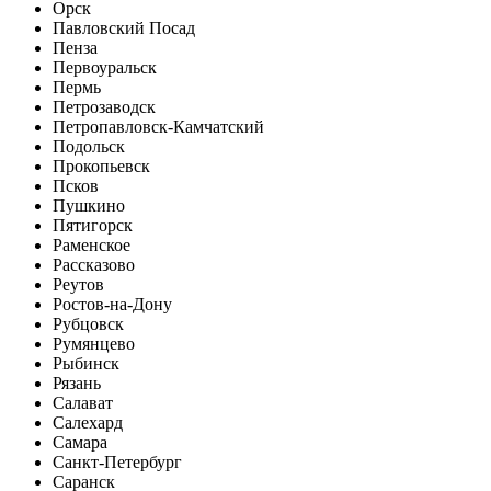
Орск
Павловский Посад
Пенза
Первоуральск
Пермь
Петрозаводск
Петропавловск-Камчатский
Подольск
Прокопьевск
Псков
Пушкино
Пятигорск
Раменское
Рассказово
Реутов
Ростов-на-Дону
Рубцовск
Румянцево
Рыбинск
Рязань
Салават
Салехард
Самара
Санкт-Петербург
Саранск