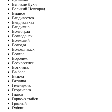
Великие Луки
Великий Новгород
Видное
Владивосток
Владикавказ
Владимир
Волгоград
Волгодонск
Волжский
Вологда
Волоколамск
Волхов
Воронеж
Воскресенск
Воткинск
Выборг
Вязьма
Гатчина
Геленджик
Георгиевск
Глазов
Горно-Алтайск
Грозный
Губкин