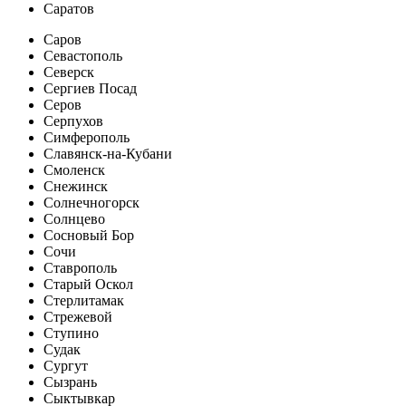
Саратов
Саров
Севастополь
Северск
Сергиев Посад
Серов
Серпухов
Симферополь
Славянск-на-Кубани
Смоленск
Снежинск
Солнечногорск
Солнцево
Сосновый Бор
Сочи
Ставрополь
Старый Оскол
Стерлитамак
Стрежевой
Ступино
Судак
Сургут
Сызрань
Сыктывкар