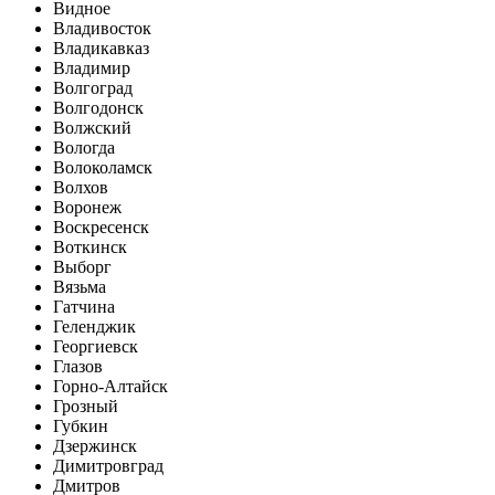
Видное
Владивосток
Владикавказ
Владимир
Волгоград
Волгодонск
Волжский
Вологда
Волоколамск
Волхов
Воронеж
Воскресенск
Воткинск
Выборг
Вязьма
Гатчина
Геленджик
Георгиевск
Глазов
Горно-Алтайск
Грозный
Губкин
Дзержинск
Димитровград
Дмитров