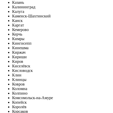
Казань
Калининград
Калуга
Каменск-Шахтинский
Канск
Каргат
Кемерово
Керчь
Кимры
Кингисепп
Кинешма
Киржач
Кириши
Киров
Киселёвск
Кисловодск
Клин
Клинцы
Ковров
Коломна
Колпино
Комсомольск-на-Амуре
Копейск
Королёв
Корсаков