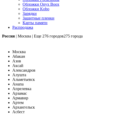
Обложки Onyx Boox
Обложки Kobo
Зарядки
Защитные пленки
Карты памяти
Распродажа
Россия
|
Москва
|
Еще
276 городов
275 города
Москва
Абакан
Азов
Аксай
Александров
Алушта
Альметьевск
Анапа
Апрелевка
Арзамас
Армавир
Артем
Архангельск
Асбест