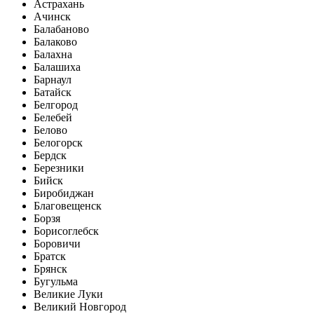
Астрахань
Ачинск
Балабаново
Балаково
Балахна
Балашиха
Барнаул
Батайск
Белгород
Белебей
Белово
Белогорск
Бердск
Березники
Бийск
Биробиджан
Благовещенск
Борзя
Борисоглебск
Боровичи
Братск
Брянск
Бугульма
Великие Луки
Великий Новгород