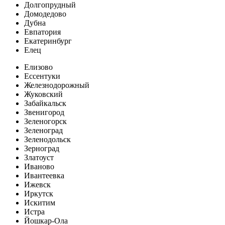
Долгопрудный
Домодедово
Дубна
Евпатория
Екатеринбург
Елец
Елизово
Ессентуки
Железнодорожный
Жуковский
Забайкальск
Звенигород
Зеленогорск
Зеленоград
Зеленодольск
Зерноград
Златоуст
Иваново
Ивантеевка
Ижевск
Иркутск
Искитим
Истра
Йошкар-Ола