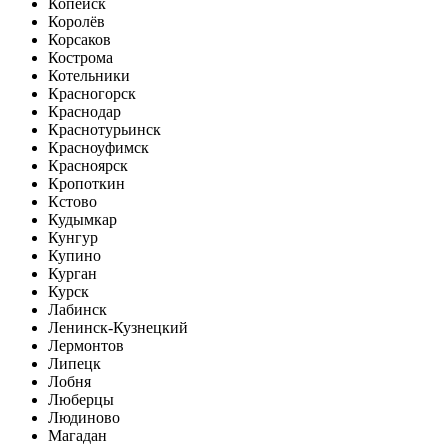
Копейск
Королёв
Корсаков
Кострома
Котельники
Красногорск
Краснодар
Краснотурьинск
Красноуфимск
Красноярск
Кропоткин
Кстово
Кудымкар
Кунгур
Купино
Курган
Курск
Лабинск
Ленинск-Кузнецкий
Лермонтов
Липецк
Лобня
Люберцы
Людиново
Магадан