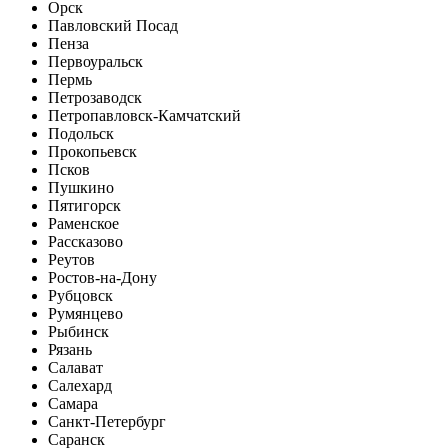
Орск
Павловский Посад
Пенза
Первоуральск
Пермь
Петрозаводск
Петропавловск-Камчатский
Подольск
Прокопьевск
Псков
Пушкино
Пятигорск
Раменское
Рассказово
Реутов
Ростов-на-Дону
Рубцовск
Румянцево
Рыбинск
Рязань
Салават
Салехард
Самара
Санкт-Петербург
Саранск