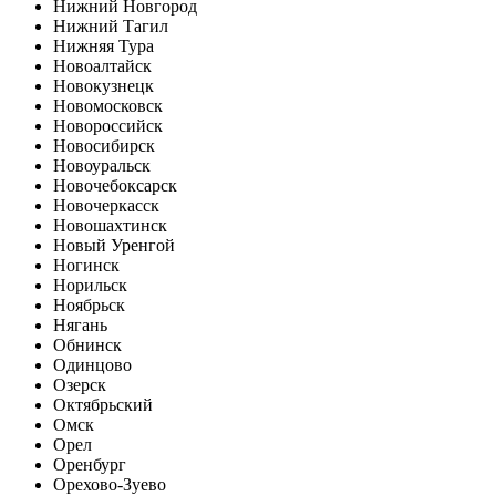
Нижний Новгород
Нижний Тагил
Нижняя Тура
Новоалтайск
Новокузнецк
Новомосковск
Новороссийск
Новосибирск
Новоуральск
Новочебоксарск
Новочеркасск
Новошахтинск
Новый Уренгой
Ногинск
Норильск
Ноябрьск
Нягань
Обнинск
Одинцово
Озерск
Октябрьский
Омск
Орел
Оренбург
Орехово-Зуево