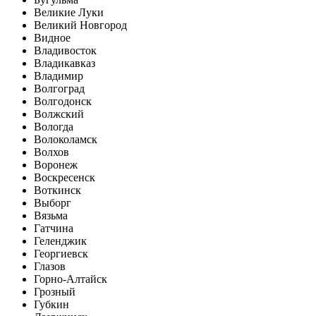
Великие Луки
Великий Новгород
Видное
Владивосток
Владикавказ
Владимир
Волгоград
Волгодонск
Волжский
Вологда
Волоколамск
Волхов
Воронеж
Воскресенск
Воткинск
Выборг
Вязьма
Гатчина
Геленджик
Георгиевск
Глазов
Горно-Алтайск
Грозный
Губкин