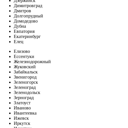
Дзержинск
Димитровград
Дмитров
Долгопрудный
Домодедово
Дубна
Евпатория
Екатеринбург
Елец
Елизово
Ессентуки
Железнодорожный
Жуковский
Забайкальск
Звенигород
Зеленогорск
Зеленоград
Зеленодольск
Зерноград
Златоуст
Иваново
Ивантеевка
Ижевск
Иркутск