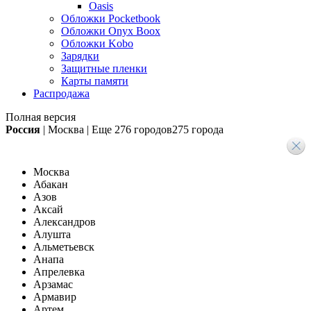
Oasis
Обложки Pocketbook
Обложки Onyx Boox
Обложки Kobo
Зарядки
Защитные пленки
Карты памяти
Распродажа
Полная версия
Россия
|
Москва
|
Еще
276 городов
275 города
Москва
Абакан
Азов
Аксай
Александров
Алушта
Альметьевск
Анапа
Апрелевка
Арзамас
Армавир
Артем