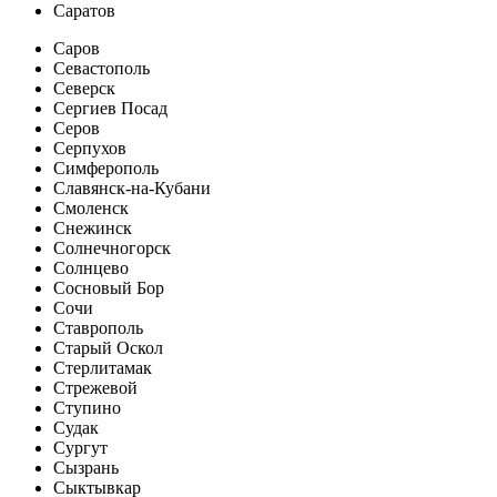
Саратов
Саров
Севастополь
Северск
Сергиев Посад
Серов
Серпухов
Симферополь
Славянск-на-Кубани
Смоленск
Снежинск
Солнечногорск
Солнцево
Сосновый Бор
Сочи
Ставрополь
Старый Оскол
Стерлитамак
Стрежевой
Ступино
Судак
Сургут
Сызрань
Сыктывкар