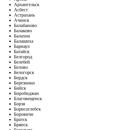
Архангельск
Асбест
Астрахань
Ачинск
Балабаново
Балаково
Балахна
Балашиха
Барнаул
Батайск
Белгород
Белебей
Белово
Белогорск
Бердск
Березники
Бийск
Биробиджан
Благовещенск
Борзя
Борисоглебск
Боровичи
Братск
Брянск
Бугульма