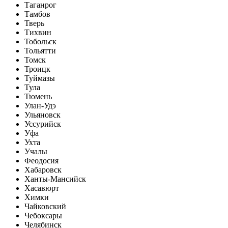
Таганрог
Тамбов
Тверь
Тихвин
Тобольск
Тольятти
Томск
Троицк
Туймазы
Тула
Тюмень
Улан-Удэ
Ульяновск
Уссурийск
Уфа
Ухта
Учалы
Феодосия
Хабаровск
Ханты-Мансийск
Хасавюрт
Химки
Чайковский
Чебоксары
Челябинск