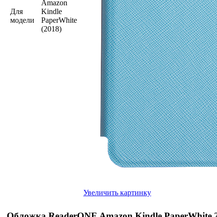
Amazon
Для
Kindle
модели
PaperWhite
(2018)
Увеличить картинку
Обложка ReaderONE Amazon Kindle PaperWhite 2