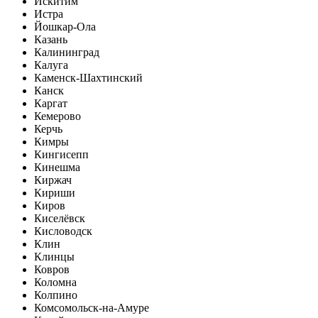
Искитим
Истра
Йошкар-Ола
Казань
Калининград
Калуга
Каменск-Шахтинский
Канск
Каргат
Кемерово
Керчь
Кимры
Кингисепп
Кинешма
Киржач
Кириши
Киров
Киселёвск
Кисловодск
Клин
Клинцы
Ковров
Коломна
Колпино
Комсомольск-на-Амуре