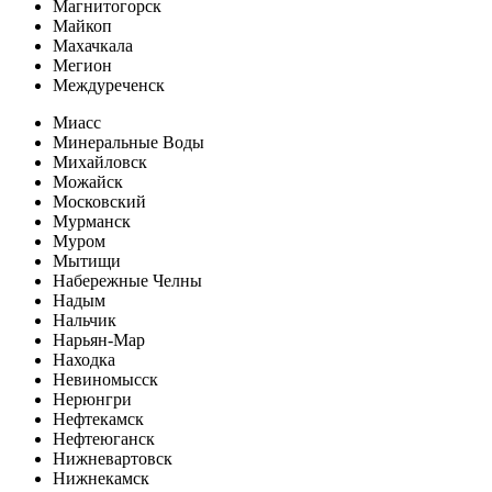
Магнитогорск
Майкоп
Махачкала
Мегион
Междуреченск
Миасс
Минеральные Воды
Михайловск
Можайск
Московский
Мурманск
Муром
Мытищи
Набережные Челны
Надым
Нальчик
Нарьян-Мар
Находка
Невиномысск
Нерюнгри
Нефтекамск
Нефтеюганск
Нижневартовск
Нижнекамск