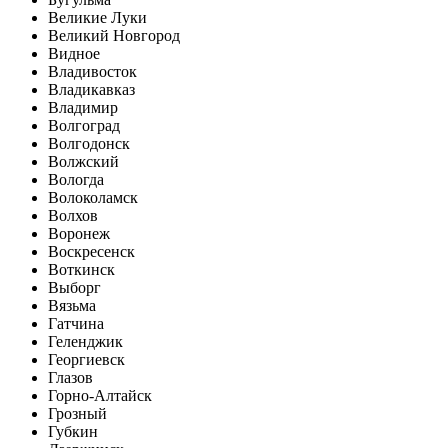
Великие Луки
Великий Новгород
Видное
Владивосток
Владикавказ
Владимир
Волгоград
Волгодонск
Волжский
Вологда
Волоколамск
Волхов
Воронеж
Воскресенск
Воткинск
Выборг
Вязьма
Гатчина
Геленджик
Георгиевск
Глазов
Горно-Алтайск
Грозный
Губкин