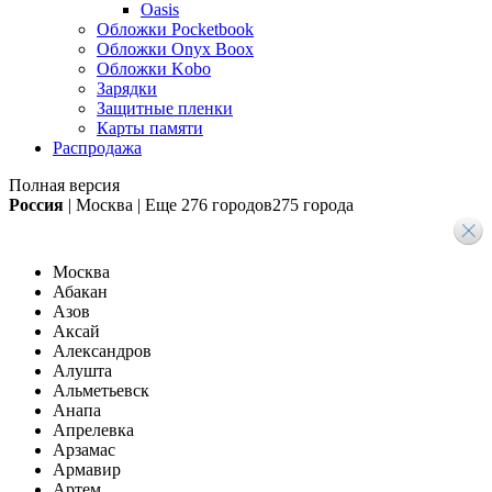
Oasis
Обложки Pocketbook
Обложки Onyx Boox
Обложки Kobo
Зарядки
Защитные пленки
Карты памяти
Распродажа
Полная версия
Россия
|
Москва
|
Еще
276 городов
275 города
Москва
Абакан
Азов
Аксай
Александров
Алушта
Альметьевск
Анапа
Апрелевка
Арзамас
Армавир
Артем