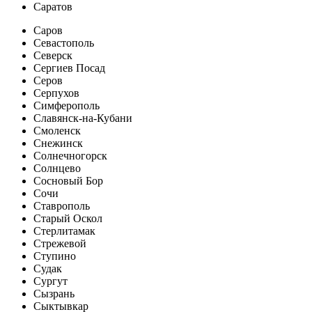
Саратов
Саров
Севастополь
Северск
Сергиев Посад
Серов
Серпухов
Симферополь
Славянск-на-Кубани
Смоленск
Снежинск
Солнечногорск
Солнцево
Сосновый Бор
Сочи
Ставрополь
Старый Оскол
Стерлитамак
Стрежевой
Ступино
Судак
Сургут
Сызрань
Сыктывкар