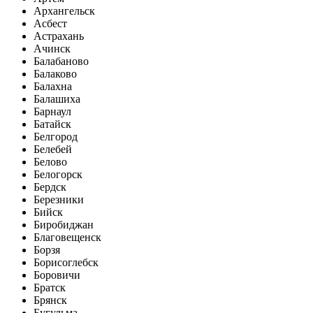
Архангельск
Асбест
Астрахань
Ачинск
Балабаново
Балаково
Балахна
Балашиха
Барнаул
Батайск
Белгород
Белебей
Белово
Белогорск
Бердск
Березники
Бийск
Биробиджан
Благовещенск
Борзя
Борисоглебск
Боровичи
Братск
Брянск
Бугульма