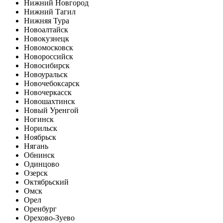
Нижний Новгород
Нижний Тагил
Нижняя Тура
Новоалтайск
Новокузнецк
Новомосковск
Новороссийск
Новосибирск
Новоуральск
Новочебоксарск
Новочеркасск
Новошахтинск
Новый Уренгой
Ногинск
Норильск
Ноябрьск
Нягань
Обнинск
Одинцово
Озерск
Октябрьский
Омск
Орел
Оренбург
Орехово-Зуево