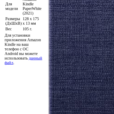
Для
Kindle
модели
PaperWhite
(2021)
Размеры
128 x 175
(ДхШхВ)
x 13 мм
Вес
105 г.
Для установки
приложения Amazon
Kindle на ваш
телефон с ОС
Android вы можете
использовать
данный
файл
.