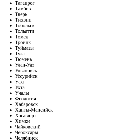
Таганрог
Тамбов
Тверь
Тихвин
Тобольск
Тольятти
Томск
Троицк
Туймазы
Тула
Тюмень
Улан-Удэ
Ульяновск
Уссурийск
Уфа
Ухта
Учалы
Феодосия
Хабаровск
Ханты-Мансийск
Хасавюрт
Химки
Чайковский
Чебоксары
Челябинск