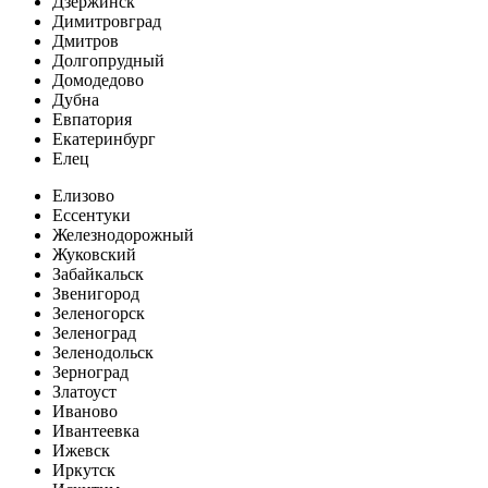
Дзержинск
Димитровград
Дмитров
Долгопрудный
Домодедово
Дубна
Евпатория
Екатеринбург
Елец
Елизово
Ессентуки
Железнодорожный
Жуковский
Забайкальск
Звенигород
Зеленогорск
Зеленоград
Зеленодольск
Зерноград
Златоуст
Иваново
Ивантеевка
Ижевск
Иркутск