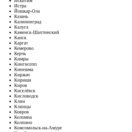
Искитим
Истра
Йошкар-Ола
Казань
Калининград
Калуга
Каменск-Шахтинский
Канск
Каргат
Кемерово
Керчь
Кимры
Кингисепп
Кинешма
Киржач
Кириши
Киров
Киселёвск
Кисловодск
Клин
Клинцы
Ковров
Коломна
Колпино
Комсомольск-на-Амуре