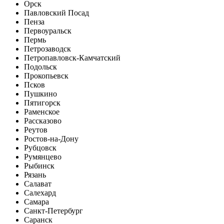
Орск
Павловский Посад
Пенза
Первоуральск
Пермь
Петрозаводск
Петропавловск-Камчатский
Подольск
Прокопьевск
Псков
Пушкино
Пятигорск
Раменское
Рассказово
Реутов
Ростов-на-Дону
Рубцовск
Румянцево
Рыбинск
Рязань
Салават
Салехард
Самара
Санкт-Петербург
Саранск