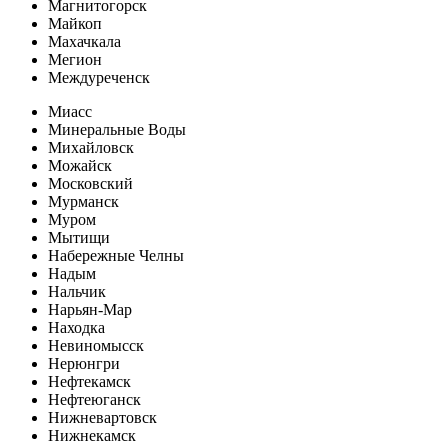
Магнитогорск
Майкоп
Махачкала
Мегион
Междуреченск
Миасс
Минеральные Воды
Михайловск
Можайск
Московский
Мурманск
Муром
Мытищи
Набережные Челны
Надым
Нальчик
Нарьян-Мар
Находка
Невиномысск
Нерюнгри
Нефтекамск
Нефтеюганск
Нижневартовск
Нижнекамск