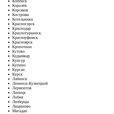
Копейск
Королёв
Корсаков
Кострома
Котельники
Красногорск
Краснодар
Краснотурьинск
Красноуфимск
Красноярск
Кропоткин
Кстово
Кудымкар
Кунгур
Купино
Курган
Курск
Лабинск
Ленинск-Кузнецкий
Лермонтов
Липецк
Лобня
Люберцы
Людиново
Магадан