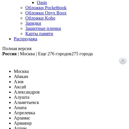
Oasis
Обложки Pocketbook
Обложки Onyx Boox
Обложки Kobo
Зарядки
Защитные пленки
Карты памяти
Распродажа
Полная версия
Россия
|
Москва
|
Еще
276 городов
275 города
Москва
Абакан
Азов
Аксай
Александров
Алушта
Альметьевск
Анапа
Апрелевка
Арзамас
Армавир
Артем