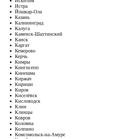
Искитим
Истра
Йошкар-Ола
Казань
Калининград
Калуга
Каменск-Шахтинский
Канск
Каргат
Кемерово
Керчь
Кимры
Кингисепп
Кинешма
Киржач
Кириши
Киров
Киселёвск
Кисловодск
Клин
Клинцы
Ковров
Коломна
Колпино
Комсомольск-на-Амуре