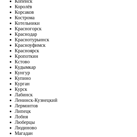
Копейск
Королёв
Корсаков
Кострома
Котельники
Красногорск
Краснодар
Краснотурьинск
Красноуфимск
Красноярск
Кропоткин
Кстово
Кудымкар
Кунгур
Купино
Курган
Курск
Лабинск
Ленинск-Кузнецкий
Лермонтов
Липецк
Лобня
Люберцы
Людиново
Магадан