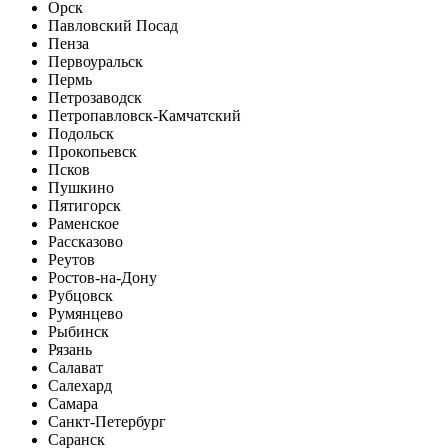
Орск
Павловский Посад
Пенза
Первоуральск
Пермь
Петрозаводск
Петропавловск-Камчатский
Подольск
Прокопьевск
Псков
Пушкино
Пятигорск
Раменское
Рассказово
Реутов
Ростов-на-Дону
Рубцовск
Румянцево
Рыбинск
Рязань
Салават
Салехард
Самара
Санкт-Петербург
Саранск