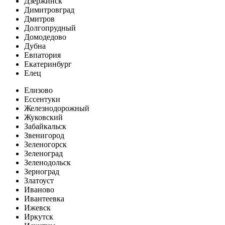
Дзержинск
Димитровград
Дмитров
Долгопрудный
Домодедово
Дубна
Евпатория
Екатеринбург
Елец
Елизово
Ессентуки
Железнодорожный
Жуковский
Забайкальск
Звенигород
Зеленогорск
Зеленоград
Зеленодольск
Зерноград
Златоуст
Иваново
Ивантеевка
Ижевск
Иркутск