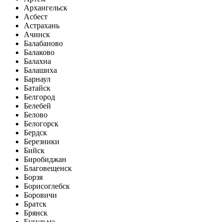
Архангельск
Асбест
Астрахань
Ачинск
Балабаново
Балаково
Балахна
Балашиха
Барнаул
Батайск
Белгород
Белебей
Белово
Белогорск
Бердск
Березники
Бийск
Биробиджан
Благовещенск
Борзя
Борисоглебск
Боровичи
Братск
Брянск
Бугульма