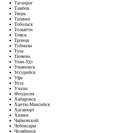
Таганрог
Тамбов
Тверь
Тихвин
Тобольск
Тольятти
Томск
Троицк
Туймазы
Тула
Тюмень
Улан-Удэ
Ульяновск
Уссурийск
Уфа
Ухта
Учалы
Феодосия
Хабаровск
Ханты-Мансийск
Хасавюрт
Химки
Чайковский
Чебоксары
Челябинск