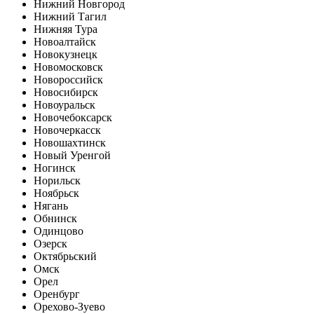
Нижний Новгород
Нижний Тагил
Нижняя Тура
Новоалтайск
Новокузнецк
Новомосковск
Новороссийск
Новосибирск
Новоуральск
Новочебоксарск
Новочеркасск
Новошахтинск
Новый Уренгой
Ногинск
Норильск
Ноябрьск
Нягань
Обнинск
Одинцово
Озерск
Октябрьский
Омск
Орел
Оренбург
Орехово-Зуево