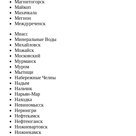
Магнитогорск
Майкоп
Махачкала
Мегион
Междуреченск
Миасс
Минеральные Воды
Михайловск
Можайск
Московский
Мурманск
Муром
Мытищи
Набережные Челны
Надым
Нальчик
Нарьян-Мар
Находка
Невиномысск
Нерюнгри
Нефтекамск
Нефтеюганск
Нижневартовск
Нижнекамск