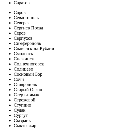
Саратов
Саров
Севастополь
Северск
Сергиев Посад
Серов
Серпухов
Симферополь
Славянск-на-Кубани
Смоленск
Снежинск
Солнечногорск
Солнцево
Сосновый Бор
Сочи
Ставрополь
Старый Оскол
Стерлитамак
Стрежевой
Ступино
Судак
Сургут
Сызрань
Сыктывкар