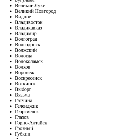
Великие Луки
Великий Новгород
Видное
Владивосток
Владикавказ
Владимир
Волгоград
Волгодонск
Волжский
Вологда
Волоколамск
Волхов
Воронеж
Воскресенск
Воткинск
Выборг
Вязьма
Гатчина
Геленджик
Георгиевск
Глазов
Горно-Алтайск
Грозный
Губкин