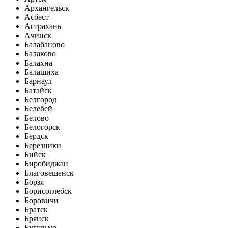
Архангельск
Асбест
Астрахань
Ачинск
Балабаново
Балаково
Балахна
Балашиха
Барнаул
Батайск
Белгород
Белебей
Белово
Белогорск
Бердск
Березники
Бийск
Биробиджан
Благовещенск
Борзя
Борисоглебск
Боровичи
Братск
Брянск
Бугульма