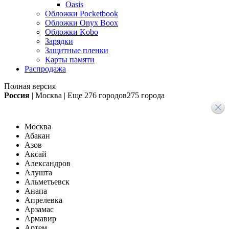
Oasis
Обложки Pocketbook
Обложки Onyx Boox
Обложки Kobo
Зарядки
Защитные пленки
Карты памяти
Распродажа
Полная версия
Россия
|
Москва
|
Еще
276 городов
275 города
Москва
Абакан
Азов
Аксай
Александров
Алушта
Альметьевск
Анапа
Апрелевка
Арзамас
Армавир
Артем