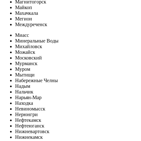
Магнитогорск
Майкоп
Махачкала
Мегион
Междуреченск
Миасс
Минеральные Воды
Михайловск
Можайск
Московский
Мурманск
Муром
Мытищи
Набережные Челны
Надым
Нальчик
Нарьян-Мар
Находка
Невиномысск
Нерюнгри
Нефтекамск
Нефтеюганск
Нижневартовск
Нижнекамск