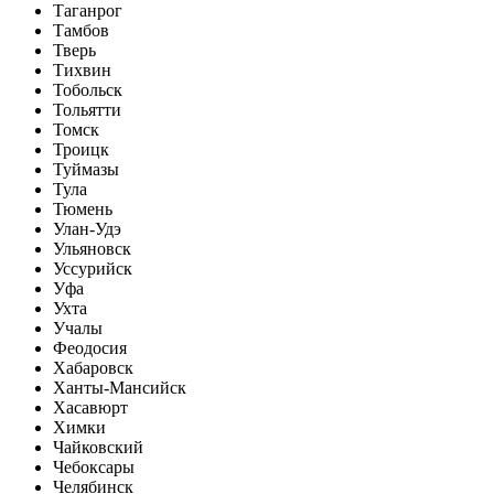
Таганрог
Тамбов
Тверь
Тихвин
Тобольск
Тольятти
Томск
Троицк
Туймазы
Тула
Тюмень
Улан-Удэ
Ульяновск
Уссурийск
Уфа
Ухта
Учалы
Феодосия
Хабаровск
Ханты-Мансийск
Хасавюрт
Химки
Чайковский
Чебоксары
Челябинск