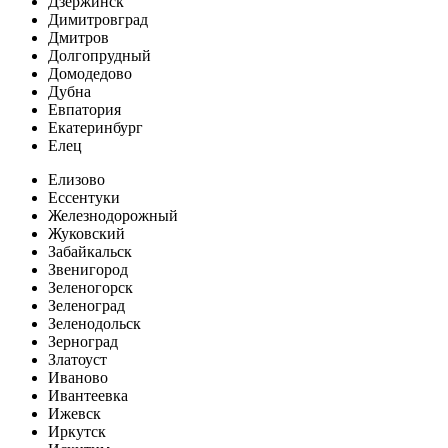
Дзержинск
Димитровград
Дмитров
Долгопрудный
Домодедово
Дубна
Евпатория
Екатеринбург
Елец
Елизово
Ессентуки
Железнодорожный
Жуковский
Забайкальск
Звенигород
Зеленогорск
Зеленоград
Зеленодольск
Зерноград
Златоуст
Иваново
Ивантеевка
Ижевск
Иркутск