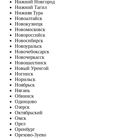
Нижний Новгород
Нижний Тагил
Нижняя Тура
Новоалтайск
Новокузнецк
Новомосковск
Новороссийск
Новосибирск
Новоуральск
Новочебоксарск
Новочеркасск
Новошахтинск
Новый Уренгой
Ногинск
Норильск
Ноябрьск
Нягань
Обнинск
Одинцово
Озерск
Октябрьский
Омск
Орел
Оренбург
Орехово-Зуево