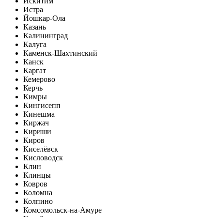
Искитим
Истра
Йошкар-Ола
Казань
Калининград
Калуга
Каменск-Шахтинский
Канск
Каргат
Кемерово
Керчь
Кимры
Кингисепп
Кинешма
Киржач
Кириши
Киров
Киселёвск
Кисловодск
Клин
Клинцы
Ковров
Коломна
Колпино
Комсомольск-на-Амуре