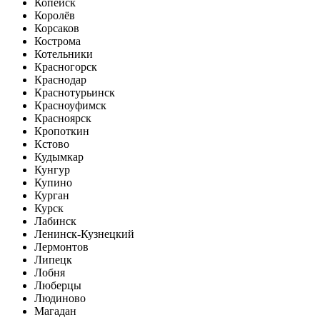
Копейск
Королёв
Корсаков
Кострома
Котельники
Красногорск
Краснодар
Краснотурьинск
Красноуфимск
Красноярск
Кропоткин
Кстово
Кудымкар
Кунгур
Купино
Курган
Курск
Лабинск
Ленинск-Кузнецкий
Лермонтов
Липецк
Лобня
Люберцы
Людиново
Магадан