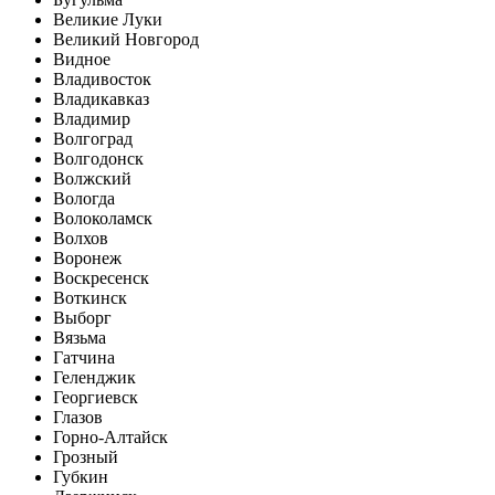
Великие Луки
Великий Новгород
Видное
Владивосток
Владикавказ
Владимир
Волгоград
Волгодонск
Волжский
Вологда
Волоколамск
Волхов
Воронеж
Воскресенск
Воткинск
Выборг
Вязьма
Гатчина
Геленджик
Георгиевск
Глазов
Горно-Алтайск
Грозный
Губкин