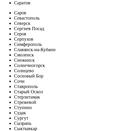
Саратов
Саров
Севастополь
Северск
Сергиев Посад
Серов
Серпухов
Симферополь
Славянск-на-Кубани
Смоленск
Снежинск
Солнечногорск
Солнцево
Сосновый Бор
Сочи
Ставрополь
Старый Оскол
Стерлитамак
Стрежевой
Ступино
Судак
Сургут
Сызрань
Сыктывкар