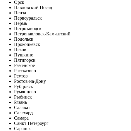
Орск
Павловский Посад
Пенза
Первоуральск
Пермь
Петрозаводск
Петропавловск-Камчатский
Подольск
Прокопьевск
Псков
Пушкино
Пятигорск
Раменское
Рассказово
Реутов
Ростов-на-Дону
Рубцовск
Румянцево
Рыбинск
Рязань
Салават
Салехард
Самара
Санкт-Петербург
Саранск