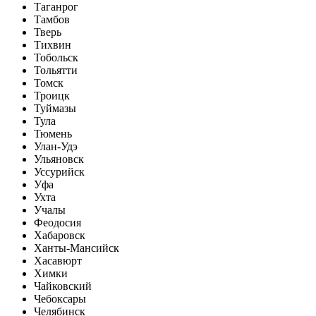
Таганрог
Тамбов
Тверь
Тихвин
Тобольск
Тольятти
Томск
Троицк
Туймазы
Тула
Тюмень
Улан-Удэ
Ульяновск
Уссурийск
Уфа
Ухта
Учалы
Феодосия
Хабаровск
Ханты-Мансийск
Хасавюрт
Химки
Чайковский
Чебоксары
Челябинск