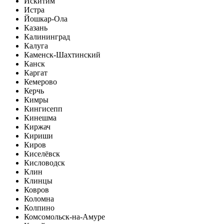
Искитим
Истра
Йошкар-Ола
Казань
Калининград
Калуга
Каменск-Шахтинский
Канск
Каргат
Кемерово
Керчь
Кимры
Кингисепп
Кинешма
Киржач
Кириши
Киров
Киселёвск
Кисловодск
Клин
Клинцы
Ковров
Коломна
Колпино
Комсомольск-на-Амуре