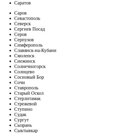
Саратов
Саров
Севастополь
Северск
Сергиев Посад
Серов
Серпухов
Симферополь
Славянск-на-Кубани
Смоленск
Снежинск
Солнечногорск
Солнцево
Сосновый Бор
Сочи
Ставрополь
Старый Оскол
Стерлитамак
Стрежевой
Ступино
Судак
Сургут
Сызрань
Сыктывкар