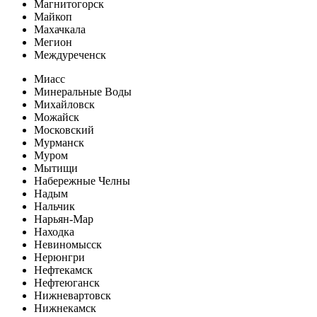
Магнитогорск
Майкоп
Махачкала
Мегион
Междуреченск
Миасс
Минеральные Воды
Михайловск
Можайск
Московский
Мурманск
Муром
Мытищи
Набережные Челны
Надым
Нальчик
Нарьян-Мар
Находка
Невиномысск
Нерюнгри
Нефтекамск
Нефтеюганск
Нижневартовск
Нижнекамск