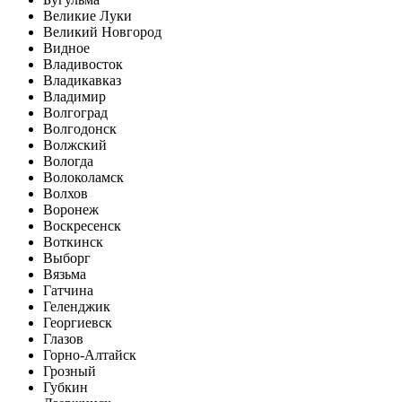
Великие Луки
Великий Новгород
Видное
Владивосток
Владикавказ
Владимир
Волгоград
Волгодонск
Волжский
Вологда
Волоколамск
Волхов
Воронеж
Воскресенск
Воткинск
Выборг
Вязьма
Гатчина
Геленджик
Георгиевск
Глазов
Горно-Алтайск
Грозный
Губкин