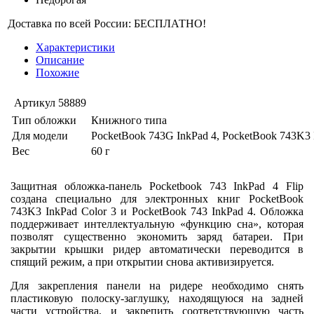
Доставка по всей России: БЕСПЛАТНО!
Характеристики
Описание
Похожие
Артикул
58889
Тип обложки
Книжного типа
Для модели
PocketBook 743G InkPad 4, PocketBook 743K3 I
Вес
60 г
Защитная обложка-панель Pocketbook 743 InkPad 4 Flip
создана специально для электронных книг PocketBook
743K3 InkPad Color 3 и PocketBook 743 InkPad 4. Обложка
поддерживает интеллектуальную «функцию сна», которая
позволят существенно экономить заряд батареи. При
закрытии крышки ридер автоматически переводится в
спящий режим, а при открытии снова активизируется.
Для закрепления панели на ридере необходимо снять
пластиковую полоску-заглушку, находящуюся на задней
части устройства, и закрепить соответствующую часть