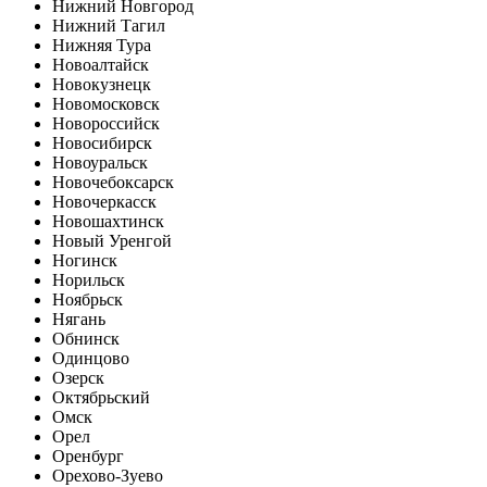
Нижний Новгород
Нижний Тагил
Нижняя Тура
Новоалтайск
Новокузнецк
Новомосковск
Новороссийск
Новосибирск
Новоуральск
Новочебоксарск
Новочеркасск
Новошахтинск
Новый Уренгой
Ногинск
Норильск
Ноябрьск
Нягань
Обнинск
Одинцово
Озерск
Октябрьский
Омск
Орел
Оренбург
Орехово-Зуево