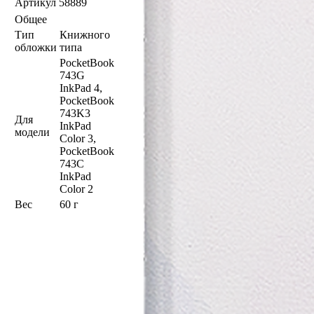
Артикул
58889
Общее
Тип
Книжного
обложки
типа
PocketBook
743G
InkPad 4,
PocketBook
743K3
Для
InkPad
модели
Color 3,
PocketBook
743С
InkPad
Color 2
Вес
60 г