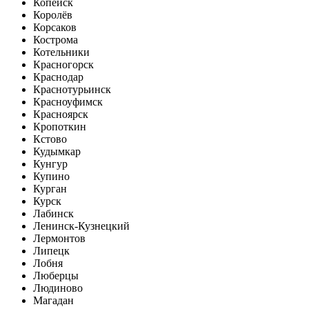
Копейск
Королёв
Корсаков
Кострома
Котельники
Красногорск
Краснодар
Краснотурьинск
Красноуфимск
Красноярск
Кропоткин
Кстово
Кудымкар
Кунгур
Купино
Курган
Курск
Лабинск
Ленинск-Кузнецкий
Лермонтов
Липецк
Лобня
Люберцы
Людиново
Магадан