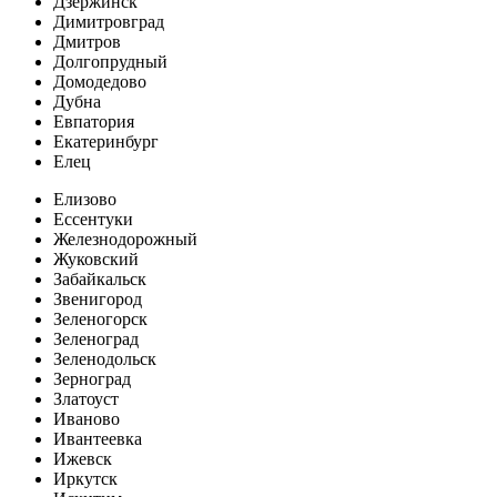
Дзержинск
Димитровград
Дмитров
Долгопрудный
Домодедово
Дубна
Евпатория
Екатеринбург
Елец
Елизово
Ессентуки
Железнодорожный
Жуковский
Забайкальск
Звенигород
Зеленогорск
Зеленоград
Зеленодольск
Зерноград
Златоуст
Иваново
Ивантеевка
Ижевск
Иркутск