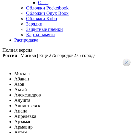
Oasis
Обложки Pocketbook
Обложки Onyx Boox
Обложки Kobo
Зарядки
Защитные пленки
Карты памяти
Распродажа
Полная версия
Россия
|
Москва
|
Еще
276 городов
275 города
Москва
Абакан
Азов
Аксай
Александров
Алушта
Альметьевск
Анапа
Апрелевка
Арзамас
Армавир
Артем