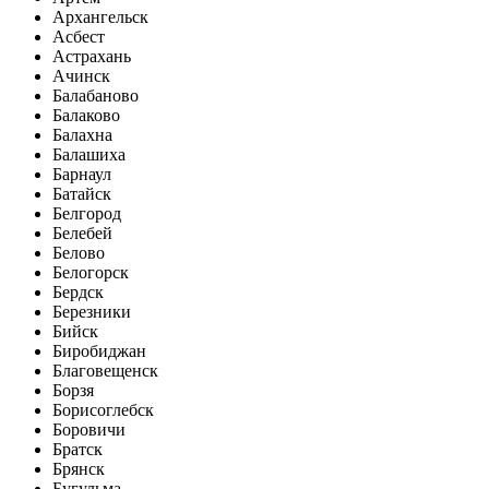
Архангельск
Асбест
Астрахань
Ачинск
Балабаново
Балаково
Балахна
Балашиха
Барнаул
Батайск
Белгород
Белебей
Белово
Белогорск
Бердск
Березники
Бийск
Биробиджан
Благовещенск
Борзя
Борисоглебск
Боровичи
Братск
Брянск
Бугульма