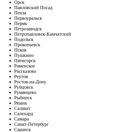
Орск
Павловский Посад
Пенза
Первоуральск
Пермь
Петрозаводск
Петропавловск-Камчатский
Подольск
Прокопьевск
Псков
Пушкино
Пятигорск
Раменское
Рассказово
Реутов
Ростов-на-Дону
Рубцовск
Румянцево
Рыбинск
Рязань
Салават
Салехард
Самара
Санкт-Петербург
Саранск