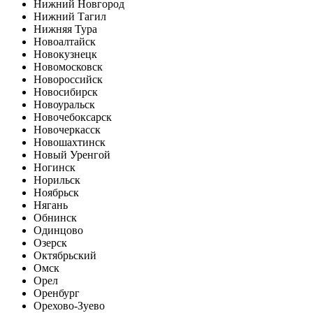
Нижний Новгород
Нижний Тагил
Нижняя Тура
Новоалтайск
Новокузнецк
Новомосковск
Новороссийск
Новосибирск
Новоуральск
Новочебоксарск
Новочеркасск
Новошахтинск
Новый Уренгой
Ногинск
Норильск
Ноябрьск
Нягань
Обнинск
Одинцово
Озерск
Октябрьский
Омск
Орел
Оренбург
Орехово-Зуево