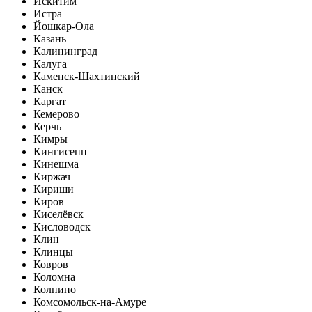
Искитим
Истра
Йошкар-Ола
Казань
Калининград
Калуга
Каменск-Шахтинский
Канск
Каргат
Кемерово
Керчь
Кимры
Кингисепп
Кинешма
Киржач
Кириши
Киров
Киселёвск
Кисловодск
Клин
Клинцы
Ковров
Коломна
Колпино
Комсомольск-на-Амуре