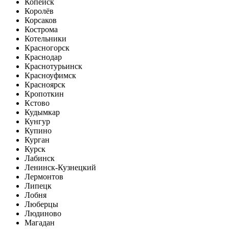
Копейск
Королёв
Корсаков
Кострома
Котельники
Красногорск
Краснодар
Краснотурьинск
Красноуфимск
Красноярск
Кропоткин
Кстово
Кудымкар
Кунгур
Купино
Курган
Курск
Лабинск
Ленинск-Кузнецкий
Лермонтов
Липецк
Лобня
Люберцы
Людиново
Магадан