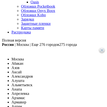
Oasis
Обложки Pocketbook
Обложки Onyx Boox
Обложки Kobo
Зарядки
Защитные пленки
Карты памяти
Распродажа
Полная версия
Россия
|
Москва
|
Еще
276 городов
275 города
Москва
Абакан
Азов
Аксай
Александров
Алушта
Альметьевск
Анапа
Апрелевка
Арзамас
Армавир
Артем