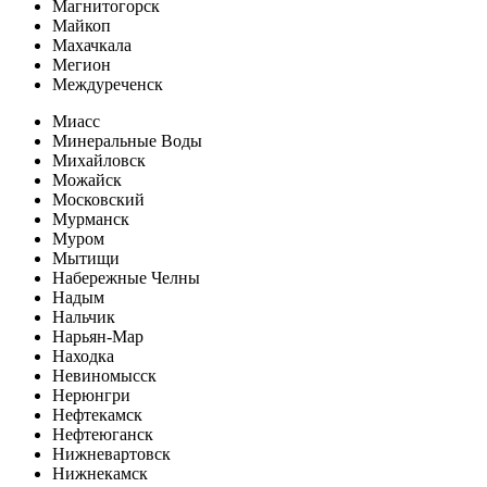
Магнитогорск
Майкоп
Махачкала
Мегион
Междуреченск
Миасс
Минеральные Воды
Михайловск
Можайск
Московский
Мурманск
Муром
Мытищи
Набережные Челны
Надым
Нальчик
Нарьян-Мар
Находка
Невиномысск
Нерюнгри
Нефтекамск
Нефтеюганск
Нижневартовск
Нижнекамск