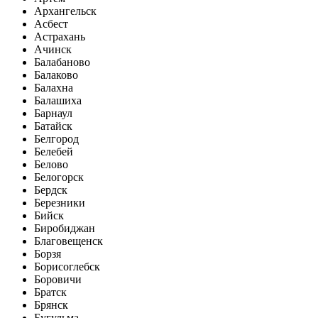
Архангельск
Асбест
Астрахань
Ачинск
Балабаново
Балаково
Балахна
Балашиха
Барнаул
Батайск
Белгород
Белебей
Белово
Белогорск
Бердск
Березники
Бийск
Биробиджан
Благовещенск
Борзя
Борисоглебск
Боровичи
Братск
Брянск
Бугульма