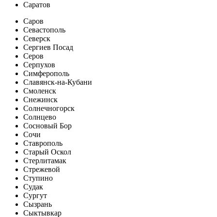
Саратов
Саров
Севастополь
Северск
Сергиев Посад
Серов
Серпухов
Симферополь
Славянск-на-Кубани
Смоленск
Снежинск
Солнечногорск
Солнцево
Сосновый Бор
Сочи
Ставрополь
Старый Оскол
Стерлитамак
Стрежевой
Ступино
Судак
Сургут
Сызрань
Сыктывкар