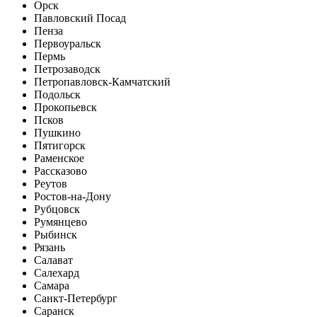
Орск
Павловский Посад
Пенза
Первоуральск
Пермь
Петрозаводск
Петропавловск-Камчатский
Подольск
Прокопьевск
Псков
Пушкино
Пятигорск
Раменское
Рассказово
Реутов
Ростов-на-Дону
Рубцовск
Румянцево
Рыбинск
Рязань
Салават
Салехард
Самара
Санкт-Петербург
Саранск