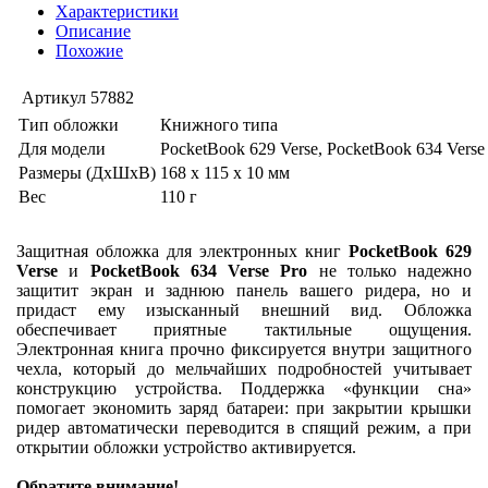
Характеристики
Описание
Похожие
Артикул
57882
Тип обложки
Книжного типа
Для модели
PocketBook 629 Verse, PocketBook 634 Verse
Размеры (ДхШхВ)
168 x 115 x 10 мм
Вес
110 г
Защитная обложка для электронных книг
PocketBook 629
Verse
и
PocketBook 634 Verse Pro
не только надежно
защитит экран и заднюю панель вашего ридера, но и
придаст ему изысканный внешний вид. Обложка
обеспечивает приятные тактильные ощущения.
Электронная книга прочно фиксируется внутри защитного
чехла, который до мельчайших подробностей учитывает
конструкцию устройства. Поддержка «функции сна»
помогает экономить заряд батареи: при закрытии крышки
ридер автоматически переводится в спящий режим, а при
открытии обложки устройство активируется.
Обратите внимание!