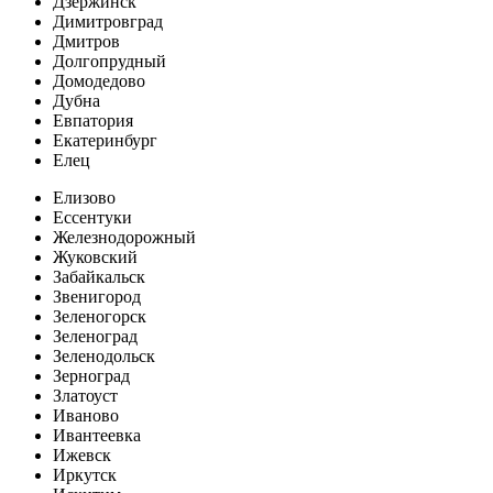
Дзержинск
Димитровград
Дмитров
Долгопрудный
Домодедово
Дубна
Евпатория
Екатеринбург
Елец
Елизово
Ессентуки
Железнодорожный
Жуковский
Забайкальск
Звенигород
Зеленогорск
Зеленоград
Зеленодольск
Зерноград
Златоуст
Иваново
Ивантеевка
Ижевск
Иркутск