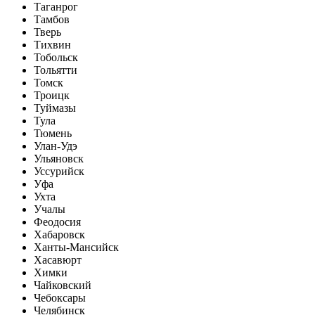
Таганрог
Тамбов
Тверь
Тихвин
Тобольск
Тольятти
Томск
Троицк
Туймазы
Тула
Тюмень
Улан-Удэ
Ульяновск
Уссурийск
Уфа
Ухта
Учалы
Феодосия
Хабаровск
Ханты-Мансийск
Хасавюрт
Химки
Чайковский
Чебоксары
Челябинск