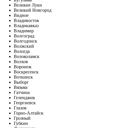
Великие Луки
Великий Новгород
Видное
Владивосток
Владикавказ
Владимир
Волгоград
Волгодонск
Волжский
Вологда
Волоколамск
Волхов
Воронеж
Воскресенск
Воткинск
Выборг
Вязьма
Гатчина
Геленджик
Георгиевск
Глазов
Горно-Алтайск
Грозный
Губкин