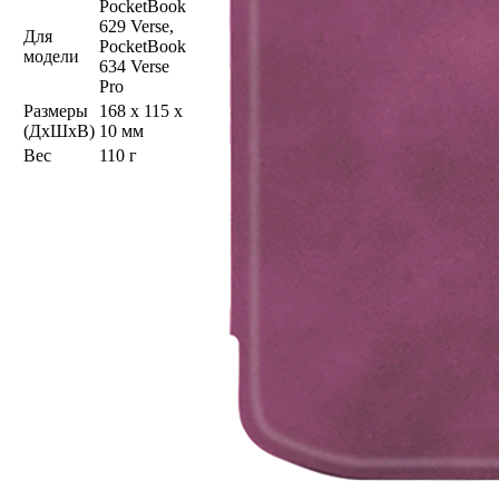
PocketBook
629 Verse,
Для
PocketBook
модели
634 Verse
Pro
Размеры
168 x 115 x
(ДхШхВ)
10 мм
Вес
110 г