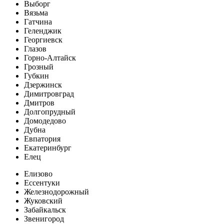
Выборг
Вязьма
Гатчина
Геленджик
Георгиевск
Глазов
Горно-Алтайск
Грозный
Губкин
Дзержинск
Димитровград
Дмитров
Долгопрудный
Домодедово
Дубна
Евпатория
Екатеринбург
Елец
Елизово
Ессентуки
Железнодорожный
Жуковский
Забайкальск
Звенигород