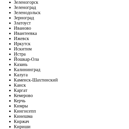
Зеленогорск
Зеленоград
Зеленодольск
Зерноград
Златоуст
Иваново
Ивантеевка
Ижевск
Иркутск
Искитим
Истра
Йошкар-Ола
Казань
Калининград
Калуга
Каменск-Шахтинский
Канск
Каргат
Кемерово
Керчь
Кимры
Кингисепп
Кинешма
Киржач
Кириши