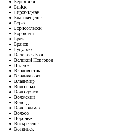
Березники
Бийск
Биробиджан
Благовещенск
Борзя
Борисоглебск
Боровичи
Братск
Брянск
Бугульма
Великие Луки
Великий Новгород
Видное
Владивосток
Владикавказ
Владимир
Волгоград
Волгодонск
Волжский
Вологда
Волоколамск
Волхов
Воронеж
Воскресенск
Воткинск