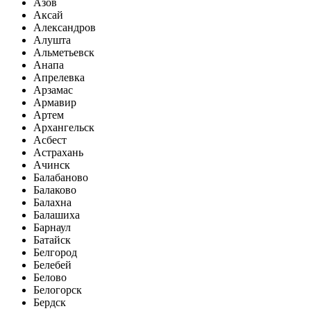
Азов
Аксай
Александров
Алушта
Альметьевск
Анапа
Апрелевка
Арзамас
Армавир
Артем
Архангельск
Асбест
Астрахань
Ачинск
Балабаново
Балаково
Балахна
Балашиха
Барнаул
Батайск
Белгород
Белебей
Белово
Белогорск
Бердск