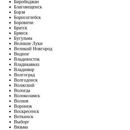
Биробиджан
Благовещенск
Борзя
Борисоглебск
Боровичи
Братск
Брянск
Бугульма
Великие Луки
Великий Новгород
Видное
Владивосток
Владикавказ
Владимир
Волгоград
Волгодонск
Волжский
Вологда
Волоколамск
Волхов
Воронеж
Воскресенск
Воткинск
Выборг
Вязьма