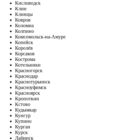
Кисловодск
Клин
Клинцы
Ковров
Коломна
Колпино
Комсомольск-на-Амуре
Копейск
Королёв
Корсаков
Кострома
Котельники
Красногорск
Краснодар
Краснотурьинск
Красноуфимск
Красноярск
Кропоткин
Кстово
Кудымкар
Кунгур
Купино
Курган
Курск
Лабинск