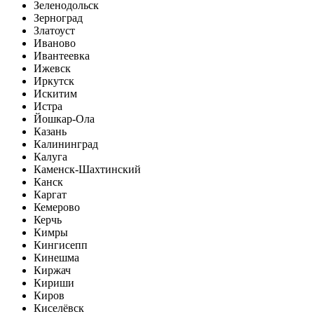
Зеленодольск
Зерноград
Златоуст
Иваново
Ивантеевка
Ижевск
Иркутск
Искитим
Истра
Йошкар-Ола
Казань
Калининград
Калуга
Каменск-Шахтинский
Канск
Каргат
Кемерово
Керчь
Кимры
Кингисепп
Кинешма
Киржач
Кириши
Киров
Киселёвск