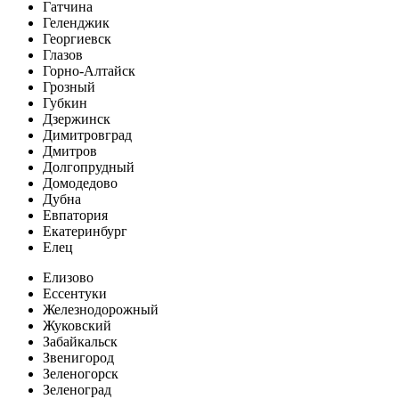
Гатчина
Геленджик
Георгиевск
Глазов
Горно-Алтайск
Грозный
Губкин
Дзержинск
Димитровград
Дмитров
Долгопрудный
Домодедово
Дубна
Евпатория
Екатеринбург
Елец
Елизово
Ессентуки
Железнодорожный
Жуковский
Забайкальск
Звенигород
Зеленогорск
Зеленоград