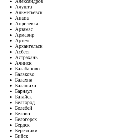
Александров
Алушта
Альметьевск
Анапа
Апрелевка
Арзамас
Армавир
Артем
Архангельск
Асбест
Астрахань
Ачинск
Балабаново
Балаково
Балахна
Балашиха
Барнаул
Батайск
Белгород
Белебей
Белово
Белогорск
Бердск
Березники
Бийск