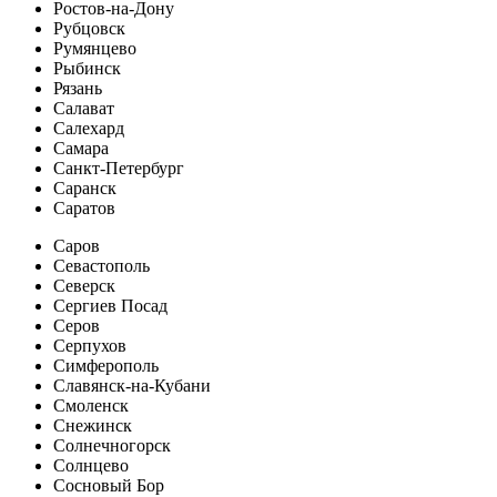
Ростов-на-Дону
Рубцовск
Румянцево
Рыбинск
Рязань
Салават
Салехард
Самара
Санкт-Петербург
Саранск
Саратов
Саров
Севастополь
Северск
Сергиев Посад
Серов
Серпухов
Симферополь
Славянск-на-Кубани
Смоленск
Снежинск
Солнечногорск
Солнцево
Сосновый Бор