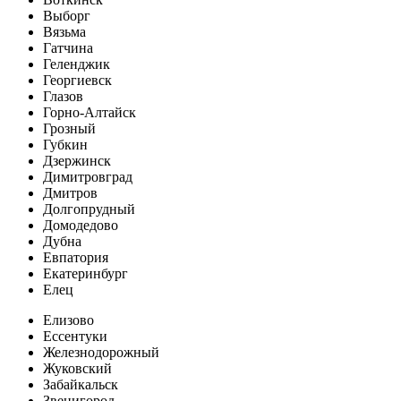
Выборг
Вязьма
Гатчина
Геленджик
Георгиевск
Глазов
Горно-Алтайск
Грозный
Губкин
Дзержинск
Димитровград
Дмитров
Долгопрудный
Домодедово
Дубна
Евпатория
Екатеринбург
Елец
Елизово
Ессентуки
Железнодорожный
Жуковский
Забайкальск
Звенигород