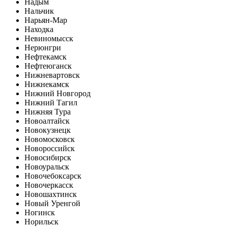
Надым
Нальчик
Нарьян-Мар
Находка
Невиномысск
Нерюнгри
Нефтекамск
Нефтеюганск
Нижневартовск
Нижнекамск
Нижний Новгород
Нижний Тагил
Нижняя Тура
Новоалтайск
Новокузнецк
Новомосковск
Новороссийск
Новосибирск
Новоуральск
Новочебоксарск
Новочеркасск
Новошахтинск
Новый Уренгой
Ногинск
Норильск