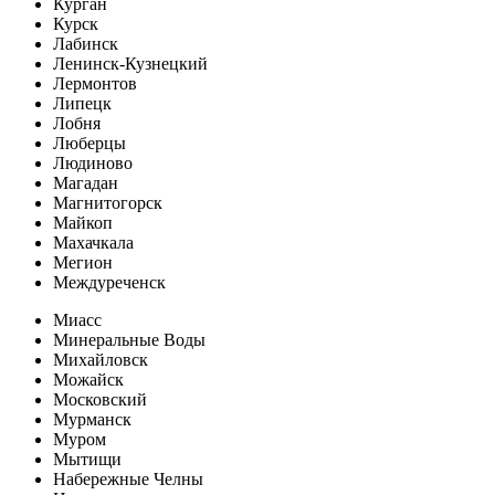
Курган
Курск
Лабинск
Ленинск-Кузнецкий
Лермонтов
Липецк
Лобня
Люберцы
Людиново
Магадан
Магнитогорск
Майкоп
Махачкала
Мегион
Междуреченск
Миасс
Минеральные Воды
Михайловск
Можайск
Московский
Мурманск
Муром
Мытищи
Набережные Челны