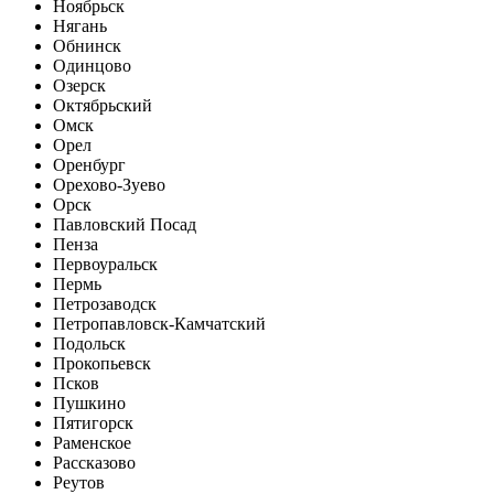
Ноябрьск
Нягань
Обнинск
Одинцово
Озерск
Октябрьский
Омск
Орел
Оренбург
Орехово-Зуево
Орск
Павловский Посад
Пенза
Первоуральск
Пермь
Петрозаводск
Петропавловск-Камчатский
Подольск
Прокопьевск
Псков
Пушкино
Пятигорск
Раменское
Рассказово
Реутов