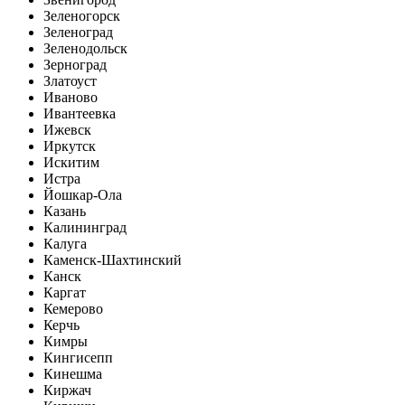
Зеленогорск
Зеленоград
Зеленодольск
Зерноград
Златоуст
Иваново
Ивантеевка
Ижевск
Иркутск
Искитим
Истра
Йошкар-Ола
Казань
Калининград
Калуга
Каменск-Шахтинский
Канск
Каргат
Кемерово
Керчь
Кимры
Кингисепп
Кинешма
Киржач