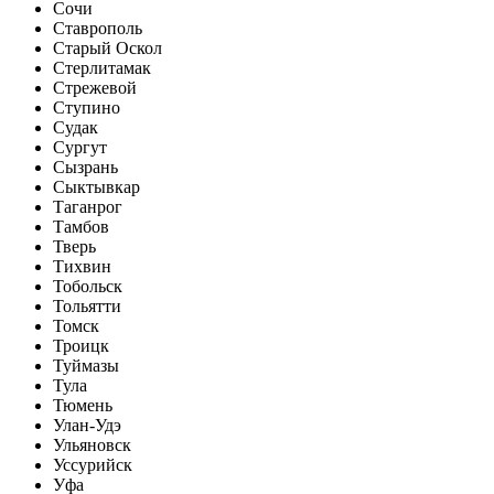
Сочи
Ставрополь
Старый Оскол
Стерлитамак
Стрежевой
Ступино
Судак
Сургут
Сызрань
Сыктывкар
Таганрог
Тамбов
Тверь
Тихвин
Тобольск
Тольятти
Томск
Троицк
Туймазы
Тула
Тюмень
Улан-Удэ
Ульяновск
Уссурийск
Уфа