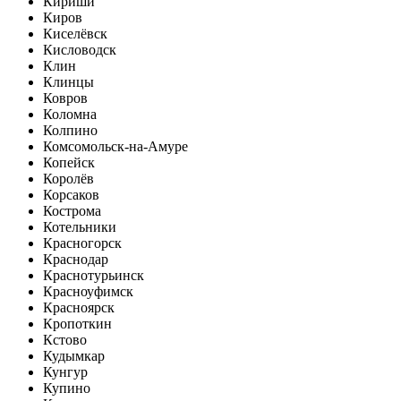
Кириши
Киров
Киселёвск
Кисловодск
Клин
Клинцы
Ковров
Коломна
Колпино
Комсомольск-на-Амуре
Копейск
Королёв
Корсаков
Кострома
Котельники
Красногорск
Краснодар
Краснотурьинск
Красноуфимск
Красноярск
Кропоткин
Кстово
Кудымкар
Кунгур
Купино