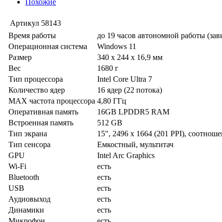
Похожие
Артикул
58143
Время работы
до 19 часов автономной работы (за
Операционная система
Windows 11
Размер
340 x 244 x 16,9 мм
Вес
1680 г
Тип процессора
Intel Core Ultra 7
Количество ядер
16 ядер (22 потока)
MAX частота процессора
4,80 ГГц
Оперативная память
16GB LPDDR5 RAM
Встроенная память
512 GB
Тип экрана
15", 2496 x 1664 (201 PPI), соотноше
Тип сенсора
Емкостный, мультитач
GPU
Intel Arc Graphics
Wi-Fi
есть
Bluetooth
есть
USB
есть
Аудиовыход
есть
Динамики
есть
Микрофон
есть