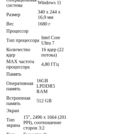
Windows 11
система
340 x 244 x
Размер
16,9 мм
Вес
1680 г
Процессор
Intel Core
Тип процессора
Ultra 7
Количество
16 ядер (22
ядер
потока)
MAX частота
4,80 ГГц
процессора
Память
16GB
Оперативная
LPDDR5
память
RAM
Встроенная
512 GB
память
Экран
15", 2496 x 1664 (201
Тип
PPI), соотношение
экрана
сторон 3:2