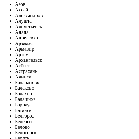
Азов
Аксай
Александров
Алушта
Альметьевск
Анапа
Апрелевка
Арзамас
Армавир
Артем
Архангельск
Асбест
Астрахань
Ачинск
Балабаново
Балаково
Балахна
Балашиха
Барнаул
Батайск
Белгород
Белебей
Белово
Белогорск
Бердск