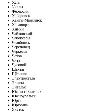
Ухта
Учалы
Феодосия
Хабаровск
Ханты-Мансийск
Хасавюрт
Химки
Чайковский
Чебоксары
Челябинск
Череповец
Черкесск
Чехов
Чита
Чусовой
Шахты
Щёлково
Электросталь
Элиста
Энгельс
Южно-сахалинск
Южноуральск
Юрга
Юрюзань
Якутск