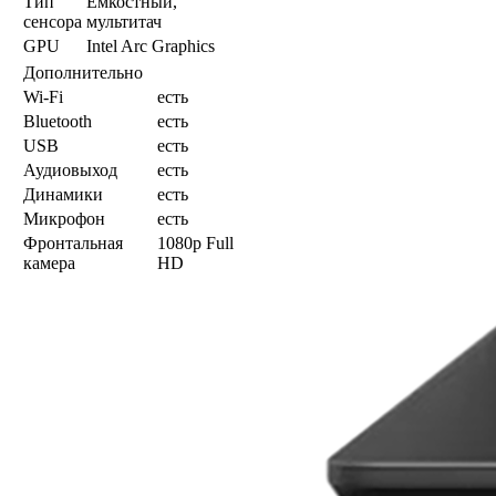
Тип
Емкостный,
сенсора
мультитач
GPU
Intel Arc Graphics
Дополнительно
Wi-Fi
есть
Bluetooth
есть
USB
есть
Аудиовыход
есть
Динамики
есть
Микрофон
есть
Фронтальная
1080p Full
камера
HD