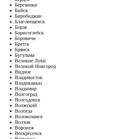
Березники
Бийск
Биробиджан
Благовещенск
Борзя
Борисоглебск
Боровичи
Братск
Брянск
Бугульма
Великие Луки
Великий Новгород
Видное
Владивосток
Владикавказ
Владимир
Волгоград
Волгодонск
Волжский
Вологда
Волоколамск
Волхов
Воронеж
Воскресенск
Воткинск