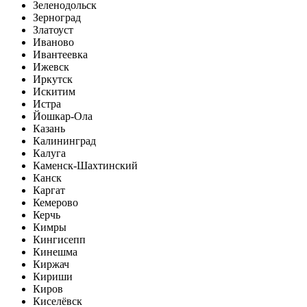
Зеленодольск
Зерноград
Златоуст
Иваново
Ивантеевка
Ижевск
Иркутск
Искитим
Истра
Йошкар-Ола
Казань
Калининград
Калуга
Каменск-Шахтинский
Канск
Каргат
Кемерово
Керчь
Кимры
Кингисепп
Кинешма
Киржач
Кириши
Киров
Киселёвск