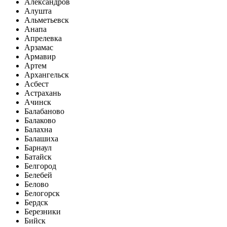
Александров
Алушта
Альметьевск
Анапа
Апрелевка
Арзамас
Армавир
Артем
Архангельск
Асбест
Астрахань
Ачинск
Балабаново
Балаково
Балахна
Балашиха
Барнаул
Батайск
Белгород
Белебей
Белово
Белогорск
Бердск
Березники
Бийск