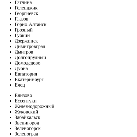
Гатчина
Геленджик
Георгиевск
Глазов
Горно-Алтайск
Грозный
Губкин
Дзержинск
Димитровград
Дмитров
Долгопрудный
Домодедово
Дубна
Евпатория
Екатеринбург
Елец
Елизово
Ессентуки
Железнодорожный
Жуковский
Забайкальск
Звенигород
Зеленогорск
Зеленоград