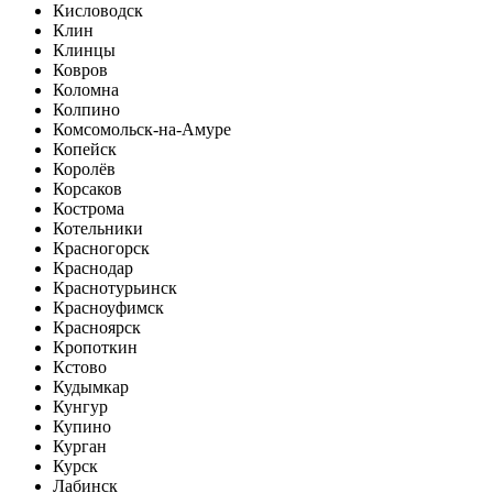
Кисловодск
Клин
Клинцы
Ковров
Коломна
Колпино
Комсомольск-на-Амуре
Копейск
Королёв
Корсаков
Кострома
Котельники
Красногорск
Краснодар
Краснотурьинск
Красноуфимск
Красноярск
Кропоткин
Кстово
Кудымкар
Кунгур
Купино
Курган
Курск
Лабинск