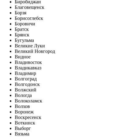
Биробиджан
Благовещенск
Борзя
Борисоглебск
Боровичи
Братск
Брянск
Бугульма
Великие Луки
Великий Новгород
Видное
Владивосток
Владикавказ
Владимир
Волгоград
Волгодонск
Волжский
Вологда
Волоколамск
Волхов
Воронеж
Воскресенск
Воткинск
Выборг
Вязьма