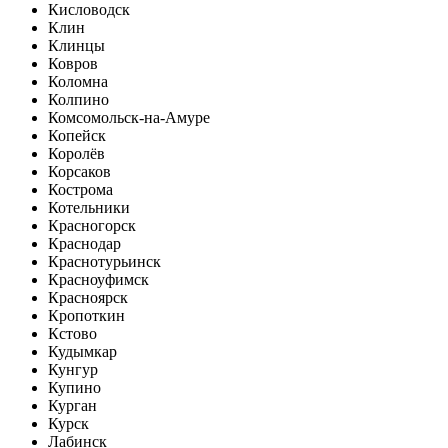
Кисловодск
Клин
Клинцы
Ковров
Коломна
Колпино
Комсомольск-на-Амуре
Копейск
Королёв
Корсаков
Кострома
Котельники
Красногорск
Краснодар
Краснотурьинск
Красноуфимск
Красноярск
Кропоткин
Кстово
Кудымкар
Кунгур
Купино
Курган
Курск
Лабинск