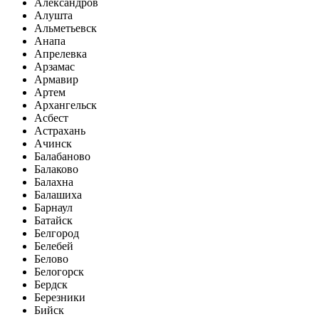
Александров
Алушта
Альметьевск
Анапа
Апрелевка
Арзамас
Армавир
Артем
Архангельск
Асбест
Астрахань
Ачинск
Балабаново
Балаково
Балахна
Балашиха
Барнаул
Батайск
Белгород
Белебей
Белово
Белогорск
Бердск
Березники
Бийск