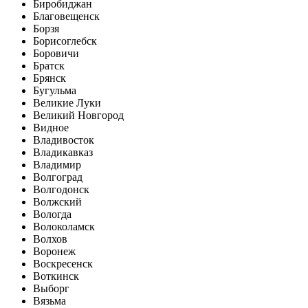
Биробиджан
Благовещенск
Борзя
Борисоглебск
Боровичи
Братск
Брянск
Бугульма
Великие Луки
Великий Новгород
Видное
Владивосток
Владикавказ
Владимир
Волгоград
Волгодонск
Волжский
Вологда
Волоколамск
Волхов
Воронеж
Воскресенск
Воткинск
Выборг
Вязьма