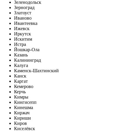
Зеленодольск
Зерноград
Златоуст
Иваново
Ивантеевка
Ижевск
Иркутск
Искитим
Истра
Йошкар-Ола
Казань
Калининград
Калуга
Каменск-Шахтинский
Канск
Каргат
Кемерово
Керчь
Кимры
Кингисепп
Кинешма
Киржач
Кириши
Киров
Киселёвск