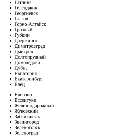
Гатчина
Геленджик
Георгиевск
Глазов
Горно-Алтайск
Грозный
Губкин
Дзержинск
Димитровград
Дмитров
Долгопрудный
Домодедово
Дубна
Евпатория
Екатеринбург
Елец
Елизово
Ессентуки
Железнодорожный
Жуковский
Забайкальск
Звенигород
Зеленогорск
Зеленоград