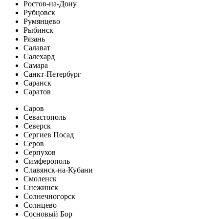
Ростов-на-Дону
Рубцовск
Румянцево
Рыбинск
Рязань
Салават
Салехард
Самара
Санкт-Петербург
Саранск
Саратов
Саров
Севастополь
Северск
Сергиев Посад
Серов
Серпухов
Симферополь
Славянск-на-Кубани
Смоленск
Снежинск
Солнечногорск
Солнцево
Сосновый Бор