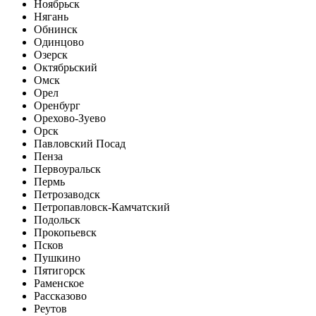
Ноябрьск
Нягань
Обнинск
Одинцово
Озерск
Октябрьский
Омск
Орел
Оренбург
Орехово-Зуево
Орск
Павловский Посад
Пенза
Первоуральск
Пермь
Петрозаводск
Петропавловск-Камчатский
Подольск
Прокопьевск
Псков
Пушкино
Пятигорск
Раменское
Рассказово
Реутов