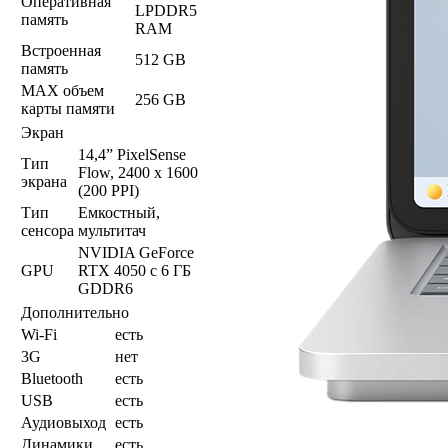
Оперативная
LPDDR5
память
RAM
Встроенная
512 GB
память
MAX объем
256 GB
карты памяти
Экран
14,4” PixelSense
Тип
Flow, 2400 x 1600
экрана
(200 PPI)
Тип
Емкостный,
сенсора
мультитач
NVIDIA GeForce
GPU
RTX 4050 с 6 ГБ
GDDR6
Дополнительно
Wi-Fi
есть
3G
нет
Bluetooth
есть
USB
есть
Аудиовыход
есть
Динамики
есть