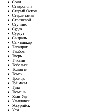
Сочи
Ставрополь
Старый Оскол
Стерлитамак
Стрежевой
Ступино
Судак
Сургут
Сызрань
Сыктывкар
Таганрог
Тамбов
Тверь
Тихвин
Тобольск
Тольятти
Томск
Троицк
Туймазы
Тула
Тюмень
Улан-Удэ
Ульяновск
Уссурийск
Уфа