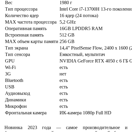
Вес
1980 г
Тип процессора
Intel Core i7-13700H 13-го поколени
Количество ядер
16 ядер (24 потока)
MAX частота процессора
5,2 GHz
Оперативная память
16GB LPDDR5 RAM
Встроенная память
512 GB
MAX объем карты памяти
256 GB
Тип экрана
14,4” PixelSense Flow, 2400 x 1600 (
Тип сенсора
Емкостный, мультитач
GPU
NVIDIA GeForce RTX 4050 с 6 ГБ
Wi-Fi
есть
3G
нет
Bluetooth
есть
USB
есть
Аудиовыход
есть
Динамики
есть
Микрофон
есть
Фронтальная камера
ИК-камера 1080p Full HD
Новинка 2023 года — самое производительное и