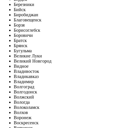
Березники
Бийск
Биробиджан
Благовещенск
Борзя
Борисоглебск
Боровичи
Братск
Брянск
Бугульма
Великие Луки
Великий Новгород
Видное
Владивосток
Владикавказ
Владимир
Волгоград
Волгодонск
Волжский
Вологда
Волоколамск
Волхов
Воронеж
Воскресенск
Воткинск