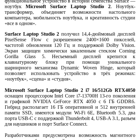
функциональное устройство в истории семейства Surface —
ноутбук
Microsoft Surface Laptop Studio 2
. Ноутбук-
трансформер, объединяет возможности настольного
компьютера, мобильность ноутбука, и креативность студии
«все в одном».
Surface Laptop Studio 2
получил 14,4-дюймовый дисплей
PixelSense Flow с разрешением 2400×1600 пикселей,
частотой обновления 120 Гц и поддержкой Dolby Vision.
Экран защищен химически закаленным стеклом Corning
Gorilla Glass 5. Несъемный дисплей крепится к
клавиатурному блоку при помощи уникального
шарнирного механизма Dynamic Woven Hinge, который
позволяет использовать устройство в трёх режимах:
«ноутбук», «сцена» и «студия».
Microsoft Surface Laptop Studio 2 i7 16/512Gb RTX4050
оснащен процессором Intel Core i7-13700H 13-го поколения
и графикой NVIDIA GeForce RTX 4050 с 6 ГБ GDDR6.
Гибрид располагает 16 ГБ оперативной и 512 внутренней
памяти SSD, имеются модули Wi-Fi 6E, Bluetooth 5.3, два
порта USB-C с поддержкой Thunderbolt 4, USB-A 3.1, разъем
для наушников и порт Surface Connect.
Разработчиками предусмотрена возможность магнитного