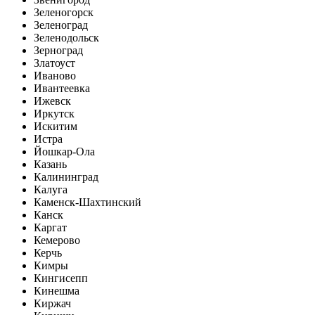
Зеленогорск
Зеленоград
Зеленодольск
Зерноград
Златоуст
Иваново
Ивантеевка
Ижевск
Иркутск
Искитим
Истра
Йошкар-Ола
Казань
Калининград
Калуга
Каменск-Шахтинский
Канск
Каргат
Кемерово
Керчь
Кимры
Кингисепп
Кинешма
Киржач