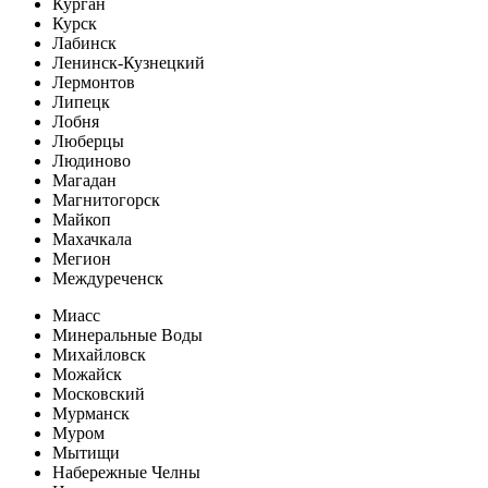
Курган
Курск
Лабинск
Ленинск-Кузнецкий
Лермонтов
Липецк
Лобня
Люберцы
Людиново
Магадан
Магнитогорск
Майкоп
Махачкала
Мегион
Междуреченск
Миасс
Минеральные Воды
Михайловск
Можайск
Московский
Мурманск
Муром
Мытищи
Набережные Челны