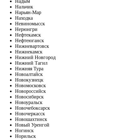
Надым
Нальчик
Нарьян-Мар
Находка
Невиномысск
Нерюнгри
Нефтекамск
Нефтеюганск
Нижневартовск
Нижнекамск
Нижний Новгород
Нижний Тагил
Нижняя Тура
Новоалтайск
Новокузнецк
Новомосковск
Новороссийск
Новосибирск
Новоуральск
Новочебоксарск
Новочеркасск
Новошахтинск
Новый Уренгой
Ногинск
Норильск