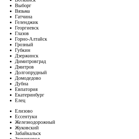
Выборг
Вязьма
Гатчина
Геленджик
Георгиевск
Глазов
Горно-Алтайск
Грозный
Губкин
Дзержинск
Димитровград
Дмитров
Долгопрудный
Домодедово
Дубна
Евпатория
Екатеринбург
Елец
Елизово
Ессентуки
Железнодорожный
Жуковский
Забайкальск
Звенигород