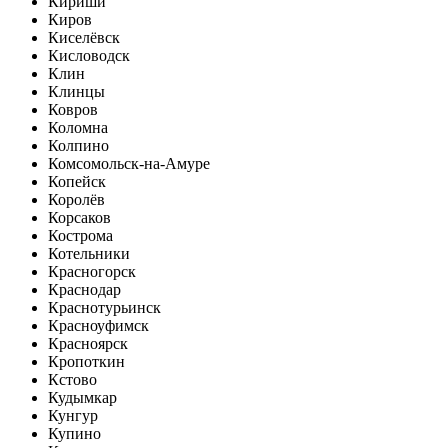
Кириши
Киров
Киселёвск
Кисловодск
Клин
Клинцы
Ковров
Коломна
Колпино
Комсомольск-на-Амуре
Копейск
Королёв
Корсаков
Кострома
Котельники
Красногорск
Краснодар
Краснотурьинск
Красноуфимск
Красноярск
Кропоткин
Кстово
Кудымкар
Кунгур
Купино