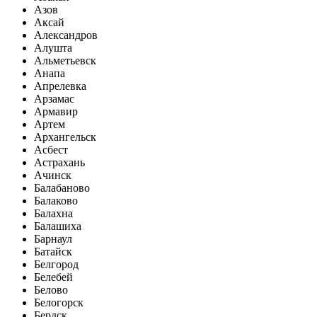
Азов
Аксай
Александров
Алушта
Альметьевск
Анапа
Апрелевка
Арзамас
Армавир
Артем
Архангельск
Асбест
Астрахань
Ачинск
Балабаново
Балаково
Балахна
Балашиха
Барнаул
Батайск
Белгород
Белебей
Белово
Белогорск
Бердск