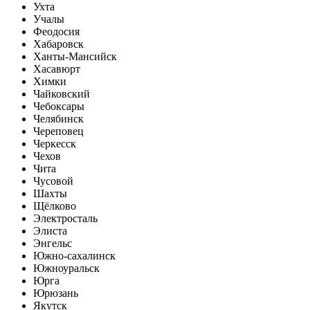
Ухта
Учалы
Феодосия
Хабаровск
Ханты-Мансийск
Хасавюрт
Химки
Чайковский
Чебоксары
Челябинск
Череповец
Черкесск
Чехов
Чита
Чусовой
Шахты
Щёлково
Электросталь
Элиста
Энгельс
Южно-сахалинск
Южноуральск
Юрга
Юрюзань
Якутск