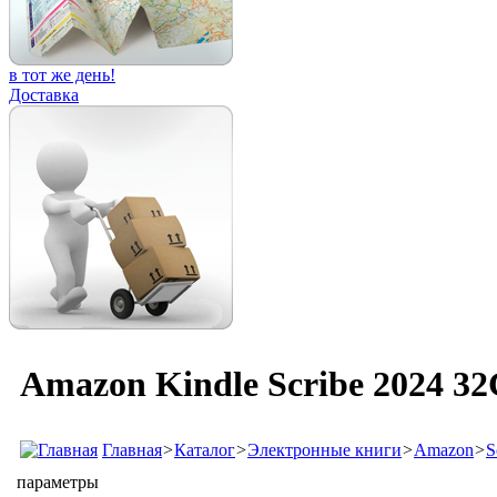
в тот же день!
Доставка
Amazon Kindle Scribe 2024 3
Главная
>
Каталог
>
Электронные книги
>
Amazon
>
S
параметры