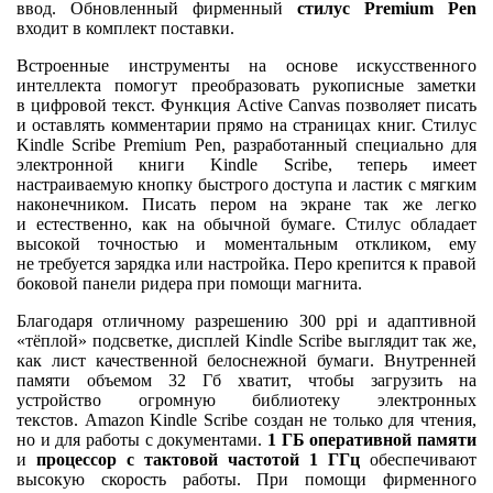
ввод. Обновленный фирменный
стилус Premium Pen
входит в комплект поставки.
Встроенные инструменты на основе искусственного
интеллекта помогут преобразовать рукописные заметки
в цифровой текст. Функция Active Canvas позволяет писать
и оставлять комментарии прямо на страницах книг. Стилус
Kindle Scribe Premium Pen, разработанный специально для
электронной книги Kindle Scribe, теперь имеет
настраиваемую кнопку быстрого доступа и ластик с мягким
наконечником. Писать пером на экране так же легко
и естественно, как на обычной бумаге. Стилус обладает
высокой точностью и моментальным откликом, ему
не требуется зарядка или настройка. Перо крепится к правой
боковой панели ридера при помощи магнита.
Благодаря отличному разрешению 300 ppi и адаптивной
«тёплой» подсветке, дисплей Kindle Scribe выглядит так же,
как лист качественной белоснежной бумаги. Внутренней
памяти объемом 32 Гб хватит, чтобы загрузить на
устройство огромную библиотеку электронных
текстов. Amazon Kindle Scribe создан не только для чтения,
но и для работы с документами.
1 ГБ оперативной памяти
и
процессор с тактовой частотой 1 ГГц
обеспечивают
высокую скорость работы. При помощи фирменного