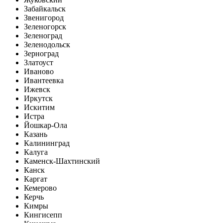
Забайкальск
Звенигород
Зеленогорск
Зеленоград
Зеленодольск
Зерноград
Златоуст
Иваново
Ивантеевка
Ижевск
Иркутск
Искитим
Истра
Йошкар-Ола
Казань
Калининград
Калуга
Каменск-Шахтинский
Канск
Каргат
Кемерово
Керчь
Кимры
Кингисепп