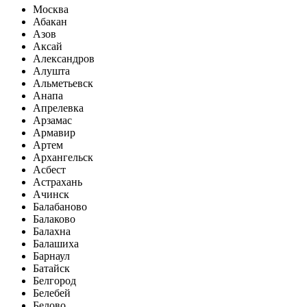
Москва
Абакан
Азов
Аксай
Александров
Алушта
Альметьевск
Анапа
Апрелевка
Арзамас
Армавир
Артем
Архангельск
Асбест
Астрахань
Ачинск
Балабаново
Балаково
Балахна
Балашиха
Барнаул
Батайск
Белгород
Белебей
Белово