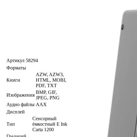
Артикул
58294
Форматы
AZW, AZW3,
Книги
HTML, MOBI,
PDF, TXT
BMP, GIF,
Изображения
JPEG, PNG
Аудио файлы
AAX
Дисплей
Сенсорный
Тип
ёмкостный E Ink
Carta 1200
Градаций