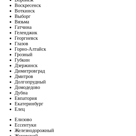
Воскресенск
Воткинск
Выборг
Вязьма
Гатчина
Геленджик
Георгиевск
Глазов
Горно-Алтайск
Грозный
Губкин
Дзержинск
Димитровград
Дмитров
Долгопрудный
Домодедово
Дубна
Евпатория
Екатеринбург
Елец
Елизово
Ессентуки
Железнодорожный
Жуковский