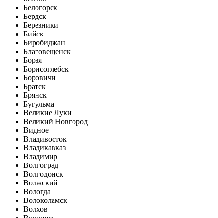
Белогорск
Бердск
Березники
Бийск
Биробиджан
Благовещенск
Борзя
Борисоглебск
Боровичи
Братск
Брянск
Бугульма
Великие Луки
Великий Новгород
Видное
Владивосток
Владикавказ
Владимир
Волгоград
Волгодонск
Волжский
Вологда
Волоколамск
Волхов
Воронеж