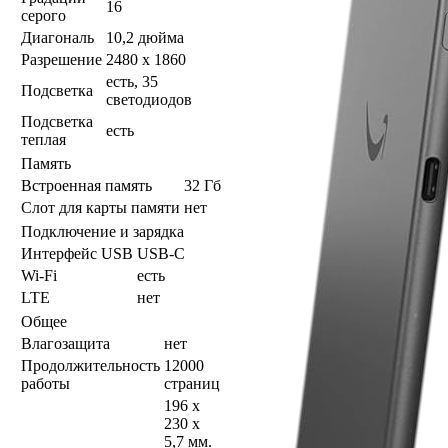
16
серого
Диагональ
10,2 дюйма
Разрешение
2480 x 1860
есть, 35
Подсветка
светодиодов
Подсветка
есть
теплая
Память
Встроенная память
32 Гб
Слот для карты памяти
нет
Подключение и зарядка
Интерфейс USB
USB-C
Wi-Fi
есть
LTE
нет
Общее
Влагозащита
нет
Продолжительность
12000
работы
страниц
196 x
230 x
5,7 мм.