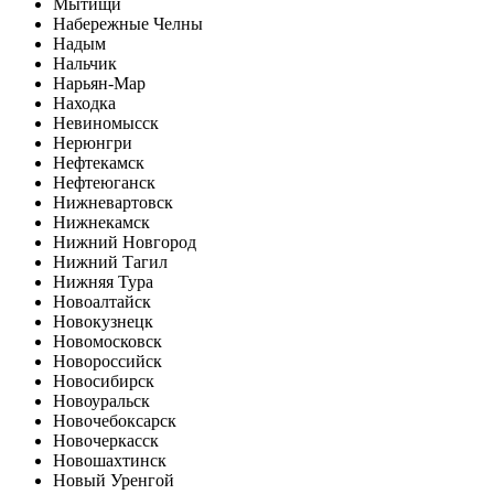
Мытищи
Набережные Челны
Надым
Нальчик
Нарьян-Мар
Находка
Невиномысск
Нерюнгри
Нефтекамск
Нефтеюганск
Нижневартовск
Нижнекамск
Нижний Новгород
Нижний Тагил
Нижняя Тура
Новоалтайск
Новокузнецк
Новомосковск
Новороссийск
Новосибирск
Новоуральск
Новочебоксарск
Новочеркасск
Новошахтинск
Новый Уренгой