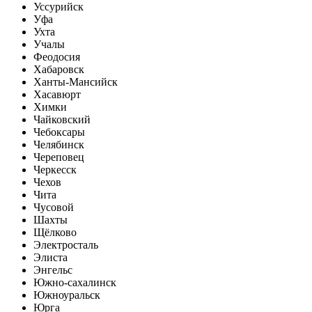
Уссурийск
Уфа
Ухта
Учалы
Феодосия
Хабаровск
Ханты-Мансийск
Хасавюрт
Химки
Чайковский
Чебоксары
Челябинск
Череповец
Черкесск
Чехов
Чита
Чусовой
Шахты
Щёлково
Электросталь
Элиста
Энгельс
Южно-сахалинск
Южноуральск
Юрга