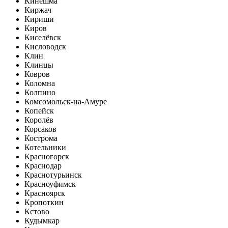
Кинешма
Киржач
Кириши
Киров
Киселёвск
Кисловодск
Клин
Клинцы
Ковров
Коломна
Колпино
Комсомольск-на-Амуре
Копейск
Королёв
Корсаков
Кострома
Котельники
Красногорск
Краснодар
Краснотурьинск
Красноуфимск
Красноярск
Кропоткин
Кстово
Кудымкар