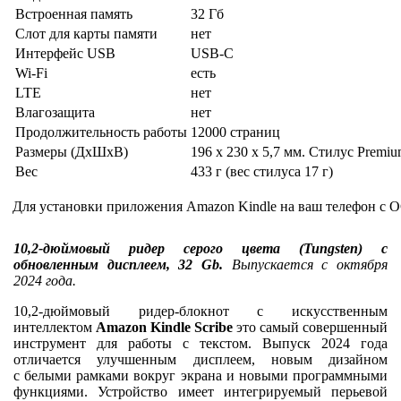
Встроенная память
32 Гб
Слот для карты памяти
нет
Интерфейс USB
USB-C
Wi-Fi
есть
LTE
нет
Влагозащита
нет
Продолжительность работы
12000 страниц
Размеры (ДхШхВ)
196 x 230 x 5,7 мм. Стилус Premium
Вес
433 г (вес стилуса 17 г)
Для установки приложения Amazon Kindle на ваш телефон с О
10,2-дюймовый ридер серого цвета (Tungsten) с
обновленным дисплеем, 32 Gb.
Выпускается с октября
2024 года.
10,2-дюймовый ридер-блокнот с искусственным
интеллектом
Amazon Kindle Scribe
это самый совершенный
инструмент для работы с текстом. Выпуск 2024 года
отличается улучшенным дисплеем, новым дизайном
с белыми рамками вокруг экрана и новыми программными
функциями. Устройство имеет интегрируемый перьевой