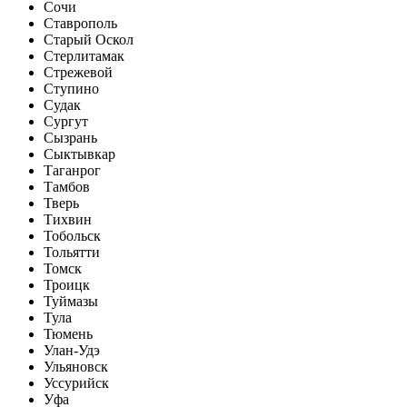
Сочи
Ставрополь
Старый Оскол
Стерлитамак
Стрежевой
Ступино
Судак
Сургут
Сызрань
Сыктывкар
Таганрог
Тамбов
Тверь
Тихвин
Тобольск
Тольятти
Томск
Троицк
Туймазы
Тула
Тюмень
Улан-Удэ
Ульяновск
Уссурийск
Уфа