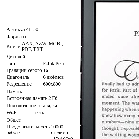
Артикул
41150
Форматы
AAX, AZW, MOBI,
Книги
PDF, TXT
Дисплей
Тип
E-Ink Pearl
Градаций серого
16
Диагональ
6 дюймов
Разрешение
600x800
Память
Встроенная память
2 Гб
Подключение и зарядка
Wi-Fi
есть
Общее
Продолжительность
10000
работы
страниц