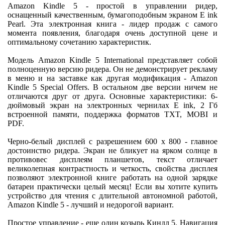
Amazon Kindle 5 - простой в управлении ридер,
оснащенный качественным, бумагоподобным экраном E ink
Pearl. Эта электронная книга - лидер продаж с самого
момента появления, благодаря очень доступной цене и
оптимальному сочетанию характеристик.
Модель Amazon Kindle 5 International представляет собой
полноценную версию ридера. Он не демонстрирует рекламу
в меню и на заставке как другая модификация - Amazon
Kindle 5 Special Offers. В остальном две версии ничем не
отличаются друг от друга. Основные характеристики: 6-
дюймовый экран на электронных чернилах E ink, 2 Гб
встроенной памяти, поддержка форматов TXT, MOBI и
PDF.
Черно-белый дисплей с разрешением 600 х 800 - главное
достоинство ридера. Экран не бликует на ярком солнце в
противовес дисплеям планшетов, текст отличает
великолепная контрастность и четкость, свойства дисплея
позволяют электронной книге работать на одной зарядке
батареи практически целый месяц! Если вы хотите купить
устройство для чтения с длительной автономной работой,
Amazon Kindle 5 - лучший и недорогой вариант.
Простое управление - еще один козырь Киндл 5. Навигация