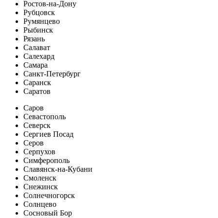
Ростов-на-Дону
Рубцовск
Румянцево
Рыбинск
Рязань
Салават
Салехард
Самара
Санкт-Петербург
Саранск
Саратов
Саров
Севастополь
Северск
Сергиев Посад
Серов
Серпухов
Симферополь
Славянск-на-Кубани
Смоленск
Снежинск
Солнечногорск
Солнцево
Сосновый Бор