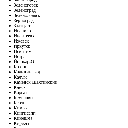
Зеленогорск
Зеленоград
Зеленодольск
Зерноград
Златоуст
Иваново
Ивантеевка
Ижевск
Иркутск
Искитим
Истра
Йошкар-Ола
Казань
Калининград
Калуга
Каменск-Шахтинский
Канск
Каргат
Кемерово
Керчь
Кимры
Кингисепп
Кинешма
Киржач