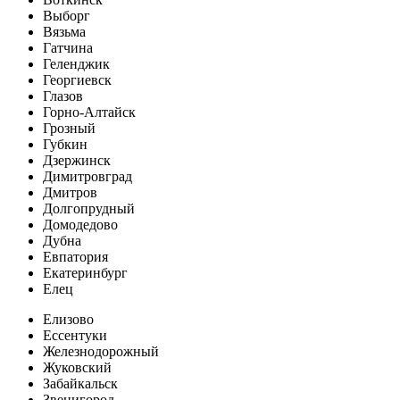
Выборг
Вязьма
Гатчина
Геленджик
Георгиевск
Глазов
Горно-Алтайск
Грозный
Губкин
Дзержинск
Димитровград
Дмитров
Долгопрудный
Домодедово
Дубна
Евпатория
Екатеринбург
Елец
Елизово
Ессентуки
Железнодорожный
Жуковский
Забайкальск
Звенигород