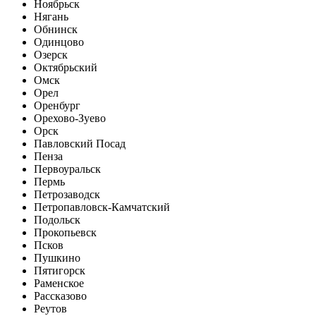
Ноябрьск
Нягань
Обнинск
Одинцово
Озерск
Октябрьский
Омск
Орел
Оренбург
Орехово-Зуево
Орск
Павловский Посад
Пенза
Первоуральск
Пермь
Петрозаводск
Петропавловск-Камчатский
Подольск
Прокопьевск
Псков
Пушкино
Пятигорск
Раменское
Рассказово
Реутов