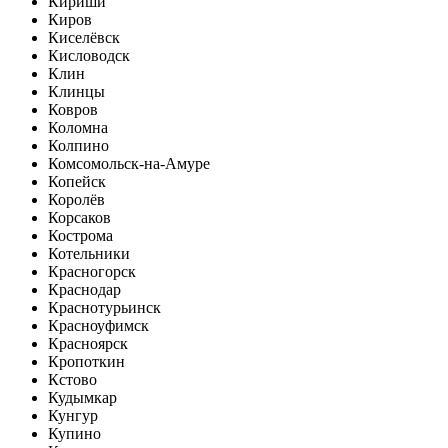
Кириши
Киров
Киселёвск
Кисловодск
Клин
Клинцы
Ковров
Коломна
Колпино
Комсомольск-на-Амуре
Копейск
Королёв
Корсаков
Кострома
Котельники
Красногорск
Краснодар
Краснотурьинск
Красноуфимск
Красноярск
Кропоткин
Кстово
Кудымкар
Кунгур
Купино