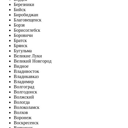
Березники
Бийск
Биробиджан
Благовещенск
Борзя
Борисоглебск
Боровичи
Братск
Брянск
Бугульма
Великие Луки
Великий Новгород
Видное
Владивосток
Владикавказ
Владимир
Волгоград
Волгодонск
Волжский
Вологда
Волоколамск
Волхов
Воронеж
Воскресенск
Воткинск