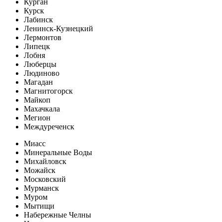
Курган
Курск
Лабинск
Ленинск-Кузнецкий
Лермонтов
Липецк
Лобня
Люберцы
Людиново
Магадан
Магнитогорск
Майкоп
Махачкала
Мегион
Междуреченск
Миасс
Минеральные Воды
Михайловск
Можайск
Московский
Мурманск
Муром
Мытищи
Набережные Челны