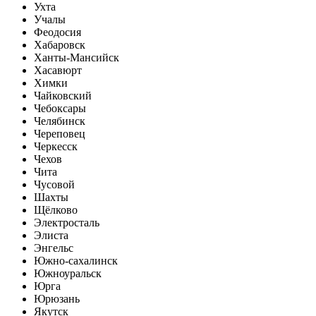
Ухта
Учалы
Феодосия
Хабаровск
Ханты-Мансийск
Хасавюрт
Химки
Чайковский
Чебоксары
Челябинск
Череповец
Черкесск
Чехов
Чита
Чусовой
Шахты
Щёлково
Электросталь
Элиста
Энгельс
Южно-сахалинск
Южноуральск
Юрга
Юрюзань
Якутск