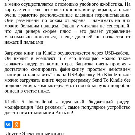
в меню осуществляется с помощью удобного джойстика. На
корпусе есть еще несколько кнопок внизу экрана, а также
очень грамотно расположенные клавиши перелистывания.
Они размещены по бокам от экрана - нажимать на них
можно большим пальцем. Экран у читалки не сенсорный,
что для ридера скорее плюс - это делает управление
максимально понятным, а еще дисплей не пачкается от
нажатий пальцами.
Загрузка книг на Kindle осуществляется через USB-кабель.
Он входит в комплект и с его помощью можно также
заряжать ридер от компьютера. Загрузка очень простая -
достаточно скопировать файл-книгу простым действием
"копировать-вставить" как на USB-флешку. На Kindle также
можно загружать книги через программу Send To Kindle без
подключения к компьютеру. Этот способ загрузки подробно
описан в статье ниже.
Kindle 5 International - идеальный бюджетный ридер,
модификация "без рекламы", самое популярное устройство
для чтения от компании Amazon!
Другие Электронные книги