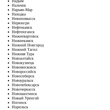
Надым
Нальчик
Нарьян-Мар
Находка
Невиномысск
Нерюнгри
Нефтекамск
Нефтеюганск
Нижневартовск
Нижнекамск
Нижний Новгород
Нижний Тагил
Нижняя Тура
Новоалтайск
Новокузнецк
Новомосковск
Новороссийск
Новосибирск
Новоуральск
Новочебоксарск
Новочеркасск
Новошахтинск
Новый Уренгой
Ногинск
Норильск