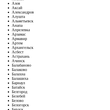
Азов
Аксай
Александров
Алушта
Альметьевск
Анапа
Апрелевка
Арзамас
Армавир
Артем
Архангельск
Асбест
Астрахань
Ачинск
Балабаново
Балаково
Балахна
Балашиха
Барнаул
Батайск
Белгород
Белебей
Белово
Белогорск
Бердск