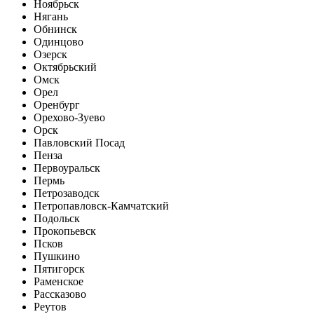
Ноябрьск
Нягань
Обнинск
Одинцово
Озерск
Октябрьский
Омск
Орел
Оренбург
Орехово-Зуево
Орск
Павловский Посад
Пенза
Первоуральск
Пермь
Петрозаводск
Петропавловск-Камчатский
Подольск
Прокопьевск
Псков
Пушкино
Пятигорск
Раменское
Рассказово
Реутов