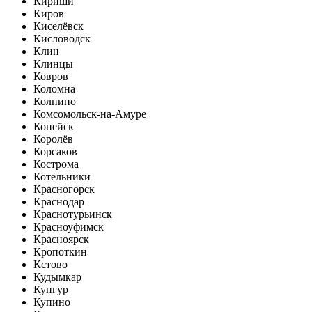
Кириши
Киров
Киселёвск
Кисловодск
Клин
Клинцы
Ковров
Коломна
Колпино
Комсомольск-на-Амуре
Копейск
Королёв
Корсаков
Кострома
Котельники
Красногорск
Краснодар
Краснотурьинск
Красноуфимск
Красноярск
Кропоткин
Кстово
Кудымкар
Кунгур
Купино