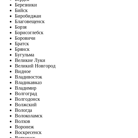
Березники
Бийск
Биробиджан
Благовещенск
Борзя
Борисоглебск
Боровичи
Братск
Брянск
Бугульма
Великие Луки
Великий Новгород
Видное
Владивосток
Владикавказ
Владимир
Волгоград
Волгодонск
Волжский
Вологда
Волоколамск
Волхов
Воронеж
Воскресенск
Воткинск