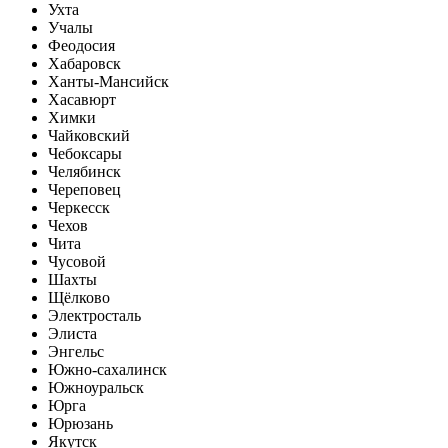
Ухта
Учалы
Феодосия
Хабаровск
Ханты-Мансийск
Хасавюрт
Химки
Чайковский
Чебоксары
Челябинск
Череповец
Черкесск
Чехов
Чита
Чусовой
Шахты
Щёлково
Электросталь
Элиста
Энгельс
Южно-сахалинск
Южноуральск
Юрга
Юрюзань
Якутск