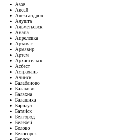
Азов
Аксай
Александров
Алушта
Альметьевск
Анапа
Апрелевка
Арзамас
Армавир
Артем
Архангельск
Асбест
Астрахань
Ачинск
Балабаново
Балаково
Балахна
Балашиха
Барнаул
Батайск
Белгород
Белебей
Белово
Белогорск
Бердск