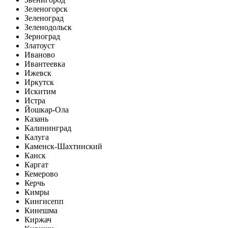
Зеленогорск
Зеленоград
Зеленодольск
Зерноград
Златоуст
Иваново
Ивантеевка
Ижевск
Иркутск
Искитим
Истра
Йошкар-Ола
Казань
Калининград
Калуга
Каменск-Шахтинский
Канск
Каргат
Кемерово
Керчь
Кимры
Кингисепп
Кинешма
Киржач