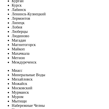
Курган
Курск
Лабинск
Ленинск-Кузнецкий
Лермонтов
Липецк
Лобня
Люберцы
Людиново
Магадан
Магнитогорск
Майкоп
Махачкала
Мегион
Междуреченск
Миасс
Минеральные Воды
Михайловск
Можайск
Московский
Мурманск
Муром
Мытищи
Набережные Челны