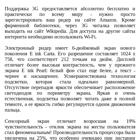
Поддержка 3G предоставляется абсолютно бесплатно и
практически по всему миру - нужно просто
зарегистрировать ваш ридер на сайте Amazon. Кроме
фирменной библиотеки, через 3G читалка позволяет
выходить на сайт Wikipedia. Для доступа на другие сайты
интернета необходимо использовать Wi-Fi.
Электронный ридер имеет 6-дюймовый экран нового
поколения E ink Carta. Его разрешение составляет 1024 х
758, что соответствует 212 точкам на дюйм. Дисплей
отличает более высокая контрастность, чем у прежнего
экрана E ink Pearl: белый фон стал еще белее, а текст -
чернее и насыщеннее. Усовершенствована технология
подсветки, которая стала идеально равномерной.
Отсутствие перепадов яркости обеспечивает расположение
светодиодов по периметру экрана. Яркая и очень
естественная, подсветка позволяет читать даже в полной
темноте, а ее яркость гибко регулируется одним движением
пальца.
Сенсорный экран отличает возросшая на 19%
чувствительность - отклик экрана на жесты пользователя
стал феноменальным! Производительность процессора была
увеличена на 25%, что особенно очевидно при листании