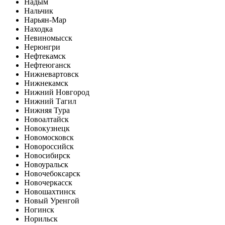
Надым
Нальчик
Нарьян-Мар
Находка
Невиномысск
Нерюнгри
Нефтекамск
Нефтеюганск
Нижневартовск
Нижнекамск
Нижний Новгород
Нижний Тагил
Нижняя Тура
Новоалтайск
Новокузнецк
Новомосковск
Новороссийск
Новосибирск
Новоуральск
Новочебоксарск
Новочеркасск
Новошахтинск
Новый Уренгой
Ногинск
Норильск