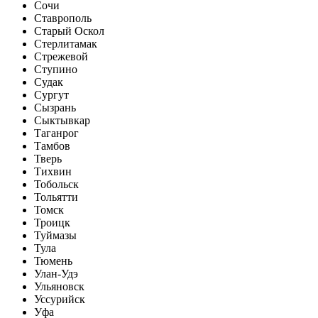
Сочи
Ставрополь
Старый Оскол
Стерлитамак
Стрежевой
Ступино
Судак
Сургут
Сызрань
Сыктывкар
Таганрог
Тамбов
Тверь
Тихвин
Тобольск
Тольятти
Томск
Троицк
Туймазы
Тула
Тюмень
Улан-Удэ
Ульяновск
Уссурийск
Уфа