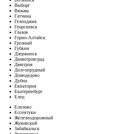
Выборг
Вязьма
Гатчина
Геленджик
Георгиевск
Глазов
Горно-Алтайск
Грозный
Губкин
Дзержинск
Димитровград
Дмитров
Долгопрудный
Домодедово
Дубна
Евпатория
Екатеринбург
Елец
Елизово
Ессентуки
Железнодорожный
Жуковский
Забайкальск
Звенигород