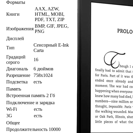
Форматы
AAX, AZW,
Книги
HTML, MOBI,
PDF, TXT, ZIP
BMP, GIF, JPEG,
Изображения
PNG
Дисплей
Сенсорный E-Ink
Тип
Carta
Градаций
16
серого
Диагональ
6 дюймов
Разрешение
758x1024
Подсветка
есть
Память
Встроенная память
2 Гб
Подключение и зарядка
Wi-Fi
есть
3G
есть
Общее
Продолжительность
10000