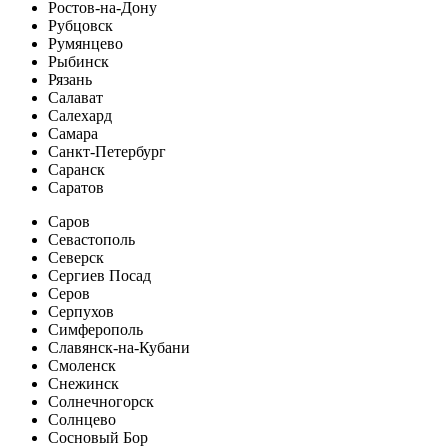
Ростов-на-Дону
Рубцовск
Румянцево
Рыбинск
Рязань
Салават
Салехард
Самара
Санкт-Петербург
Саранск
Саратов
Саров
Севастополь
Северск
Сергиев Посад
Серов
Серпухов
Симферополь
Славянск-на-Кубани
Смоленск
Снежинск
Солнечногорск
Солнцево
Сосновый Бор