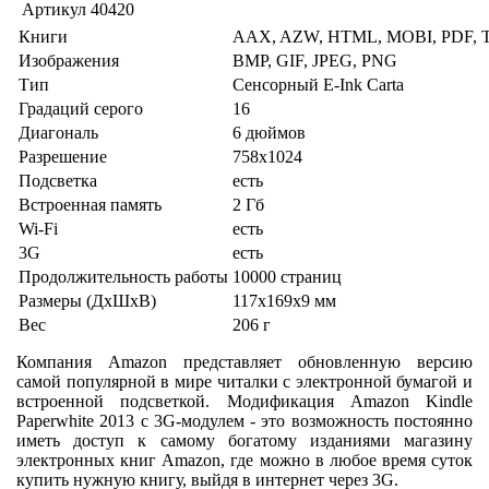
Артикул
40420
Книги
AAX, AZW, HTML, MOBI, PDF, T
Изображения
BMP, GIF, JPEG, PNG
Тип
Сенсорный E-Ink Carta
Градаций серого
16
Диагональ
6 дюймов
Разрешение
758x1024
Подсветка
есть
Встроенная память
2 Гб
Wi-Fi
есть
3G
есть
Продолжительность работы
10000 страниц
Размеры (ДхШхВ)
117x169x9 мм
Вес
206 г
Компания Amazon представляет обновленную версию
самой популярной в мире читалки с электронной бумагой и
встроенной подсветкой. Модификация Amazon Kindle
Paperwhite 2013 с 3G-модулем - это возможность постоянно
иметь доступ к самому богатому изданиями магазину
электронных книг Amazon, где можно в любое время суток
купить нужную книгу, выйдя в интернет через 3G.