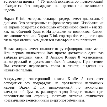
встроенная память - 4 Гб, емкий аккумулятор, позволяющий
обходиться без подзарядки на протяжении нескольких
недель.
Экран E ink, которым оснащен ридер, имеет диагональ 6
дюймов. Это электронные цифровые чернила. Изображение
на экране создается с помощью отраженного света - так же,
как на обычной бумаге. На дисплее не возникают блики,
мешающие чтению. Экран E ink гораздо более приятен для
глаза при чтении, чем дисплей смартфона или планшета.
Новая модель имеет полностью русифицированное меню.
При первом включении Вам просто достаточно один раз
выбрать русский язык. В Амазон Киндл 8 установлены
англо-русский и русско-английский словари. При чтении
Вы сможете переводить слова в тексте, выделяя их
нажатием пальца.
Аккумулятор электронной книги Kindle 8 позволяет
обходиться без подзарядки на протяжении нескольких
недель. Экран E ink, выполненный по технологии
электронной бумаги, расходует заряд батареи только при
перелистывании страниц, поэтому читалка отличается
чрезвычайно экономичным энергопотреблением.