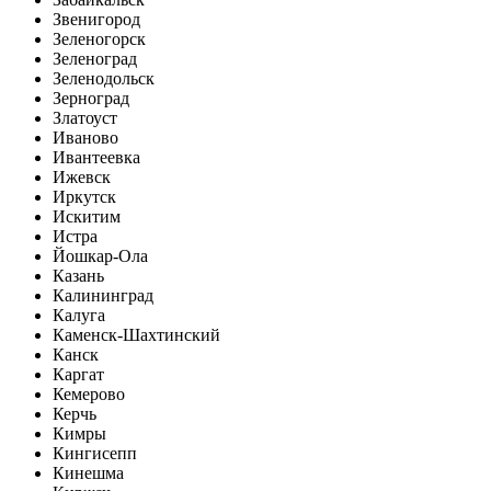
Звенигород
Зеленогорск
Зеленоград
Зеленодольск
Зерноград
Златоуст
Иваново
Ивантеевка
Ижевск
Иркутск
Искитим
Истра
Йошкар-Ола
Казань
Калининград
Калуга
Каменск-Шахтинский
Канск
Каргат
Кемерово
Керчь
Кимры
Кингисепп
Кинешма