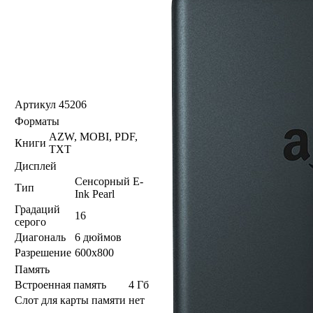
Артикул
45206
Форматы
AZW, MOBI, PDF,
Книги
TXT
Дисплей
Сенсорный E-
Тип
Ink Pearl
Градаций
16
серого
Диагональ
6 дюймов
Разрешение
600x800
Память
Встроенная память
4 Гб
Слот для карты памяти
нет