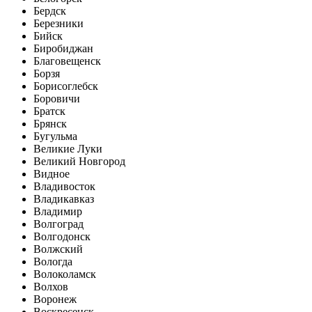
Бердск
Березники
Бийск
Биробиджан
Благовещенск
Борзя
Борисоглебск
Боровичи
Братск
Брянск
Бугульма
Великие Луки
Великий Новгород
Видное
Владивосток
Владикавказ
Владимир
Волгоград
Волгодонск
Волжский
Вологда
Волоколамск
Волхов
Воронеж
Воскресенск