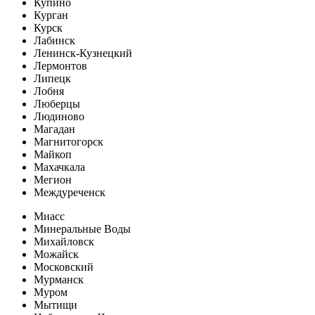
Купино
Курган
Курск
Лабинск
Ленинск-Кузнецкий
Лермонтов
Липецк
Лобня
Люберцы
Людиново
Магадан
Магнитогорск
Майкоп
Махачкала
Мегион
Междуреченск
Миасс
Минеральные Воды
Михайловск
Можайск
Московский
Мурманск
Муром
Мытищи