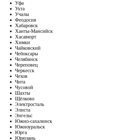
Уфа
Ухта
Учалы
Феодосия
Хабаровск
Ханты-Мансийск
Хасавюрт
Химки
Чайковский
Чебоксары
Челябинск
Череповец
Черкесск
Чехов
Чита
Чусовой
Шахты
Щёлково
Электросталь
Элиста
Энгельс
Южно-сахалинск
Южноуральск
Юрга
Юрюзань