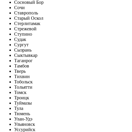
Сосновый Бор
Сочи
Ставрополь
Старый Оскол
Стерлитамак
Стрежевой
Ступино
Судак
Сургут
Сызрань
Сыктывкар
Таганрог
Тамбов
Тверь
Тихвин
Тобольск
Тольятти
Томск
Троицк
Туймазы
Тула
Тюмень
Улан-Удэ
Ульяновск
Уссурийск