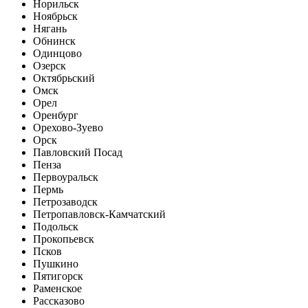
Норильск
Ноябрьск
Нягань
Обнинск
Одинцово
Озерск
Октябрьский
Омск
Орел
Оренбург
Орехово-Зуево
Орск
Павловский Посад
Пенза
Первоуральск
Пермь
Петрозаводск
Петропавловск-Камчатский
Подольск
Прокопьевск
Псков
Пушкино
Пятигорск
Раменское
Рассказово