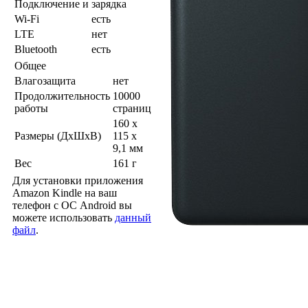
Подключение и зарядка
Wi-Fi
есть
LTE
нет
Bluetooth
есть
Общее
Влагозащита
нет
Продолжительность
10000
работы
страниц
160 x
Размеры (ДхШхВ)
115 x
9,1 мм
Вес
161 г
Для установки приложения
Amazon Kindle на ваш
телефон с ОС Android вы
можете использовать
данный
файл
.