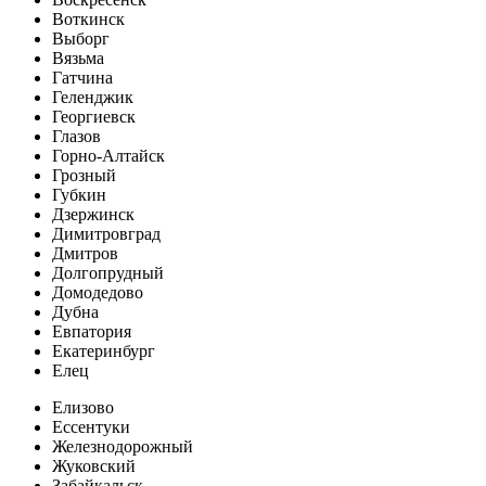
Воткинск
Выборг
Вязьма
Гатчина
Геленджик
Георгиевск
Глазов
Горно-Алтайск
Грозный
Губкин
Дзержинск
Димитровград
Дмитров
Долгопрудный
Домодедово
Дубна
Евпатория
Екатеринбург
Елец
Елизово
Ессентуки
Железнодорожный
Жуковский
Забайкальск