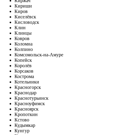
Киржач
Кириши
Киров
Киселёвск
Кисловодск
Клин
Клинцы
Ковров
Коломна
Колпино
Комсомольск-на-Амуре
Копейск
Королёв
Корсаков
Кострома
Котельники
Красногорск
Краснодар
Краснотурьинск
Красноуфимск
Красноярск
Кропоткин
Кстово
Кудымкар
Кунгур