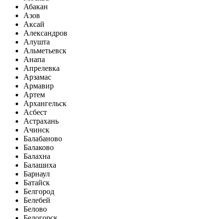
Абакан
Азов
Аксай
Александров
Алушта
Альметьевск
Анапа
Апрелевка
Арзамас
Армавир
Артем
Архангельск
Асбест
Астрахань
Ачинск
Балабаново
Балаково
Балахна
Балашиха
Барнаул
Батайск
Белгород
Белебей
Белово
Белогорск