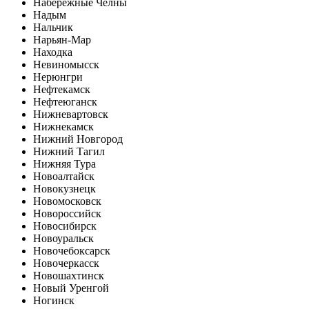
Набережные Челны
Надым
Нальчик
Нарьян-Мар
Находка
Невиномысск
Нерюнгри
Нефтекамск
Нефтеюганск
Нижневартовск
Нижнекамск
Нижний Новгород
Нижний Тагил
Нижняя Тура
Новоалтайск
Новокузнецк
Новомосковск
Новороссийск
Новосибирск
Новоуральск
Новочебоксарск
Новочеркасск
Новошахтинск
Новый Уренгой
Ногинск