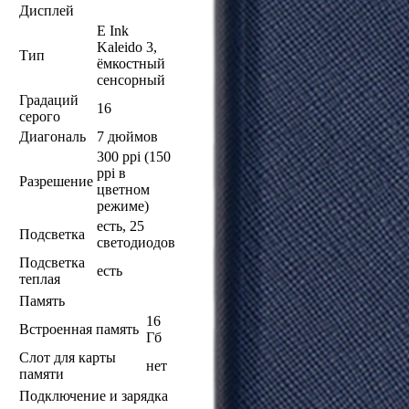
Дисплей
E Ink
Kaleido 3,
Тип
ёмкостный
сенсорный
Градаций
16
серого
Диагональ
7 дюймов
300 ppi (150
ppi в
Разрешение
цветном
режиме)
есть, 25
Подсветка
светодиодов
Подсветка
есть
теплая
Память
16
Встроенная память
Гб
Слот для карты
нет
памяти
Подключение и зарядка