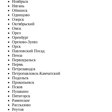
Ноябрьск
Нягань
Обнинск
Одинцово
Озерск
Октябрьский
Омск
Орел
Оренбург
Орехово-Зуево
Орск
Павловский Посад
Пенза
Первоуральск
Пермь
Петрозаводск
Петропавловск-Камчатский
Подольск
Прокопьевск
Псков
Пушкино
Пятигорск
Раменское
Рассказово
Реутов