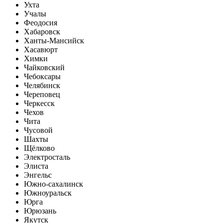
Ухта
Учалы
Феодосия
Хабаровск
Ханты-Мансийск
Хасавюрт
Химки
Чайковский
Чебоксары
Челябинск
Череповец
Черкесск
Чехов
Чита
Чусовой
Шахты
Щёлково
Электросталь
Элиста
Энгельс
Южно-сахалинск
Южноуральск
Юрга
Юрюзань
Якутск