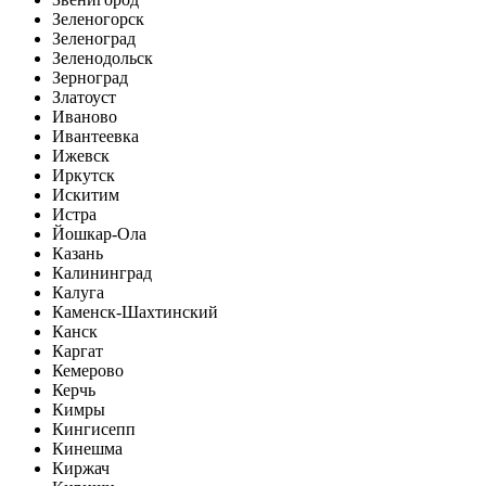
Зеленогорск
Зеленоград
Зеленодольск
Зерноград
Златоуст
Иваново
Ивантеевка
Ижевск
Иркутск
Искитим
Истра
Йошкар-Ола
Казань
Калининград
Калуга
Каменск-Шахтинский
Канск
Каргат
Кемерово
Керчь
Кимры
Кингисепп
Кинешма
Киржач