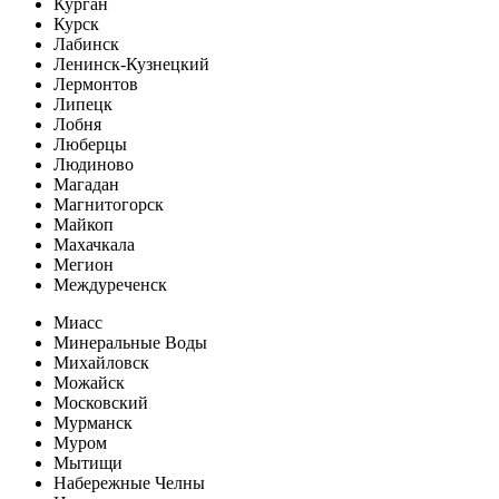
Курган
Курск
Лабинск
Ленинск-Кузнецкий
Лермонтов
Липецк
Лобня
Люберцы
Людиново
Магадан
Магнитогорск
Майкоп
Махачкала
Мегион
Междуреченск
Миасс
Минеральные Воды
Михайловск
Можайск
Московский
Мурманск
Муром
Мытищи
Набережные Челны