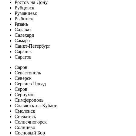
Ростов-на-Дону
Рубцовск
Румянцево
Рыбинск
Рязань
Салават
Салехард
Самара
Санкт-Петербург
Саранск
Саратов
Саров
Севастополь
Северск
Сергиев Посад
Серов
Серпухов
Симферополь
Славянск-на-Кубани
Смоленск
Снежинск
Солнечногорск
Солнцево
Сосновый Бор