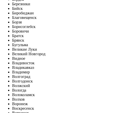
Березники
Бийск
Биробиджан
Благовещенск
Борзя
Борисоглебск
Боровичи
Братск
Брянск
Бугульма
Великие Луки
Великий Новгород
Видное
Владивосток
Владикавказ
Владимир
Волгоград
Волгодонск
Волжский
Вологда
Волоколамск
Волхов
Воронеж
Воскресенск
Воткинск