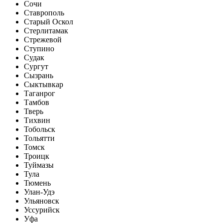
Сочи
Ставрополь
Старый Оскол
Стерлитамак
Стрежевой
Ступино
Судак
Сургут
Сызрань
Сыктывкар
Таганрог
Тамбов
Тверь
Тихвин
Тобольск
Тольятти
Томск
Троицк
Туймазы
Тула
Тюмень
Улан-Удэ
Ульяновск
Уссурийск
Уфа