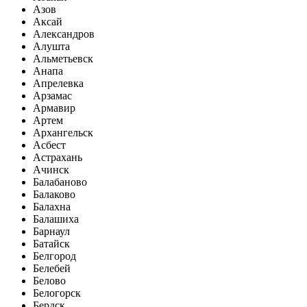
Азов
Аксай
Александров
Алушта
Альметьевск
Анапа
Апрелевка
Арзамас
Армавир
Артем
Архангельск
Асбест
Астрахань
Ачинск
Балабаново
Балаково
Балахна
Балашиха
Барнаул
Батайск
Белгород
Белебей
Белово
Белогорск
Бердск