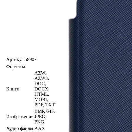
Артикул
58907
Форматы
AZW,
AZW3,
DOC,
Книги
DOCX,
HTML,
MOBI,
PDF, TXT
BMP, GIF,
Изображения
JPEG,
PNG
Аудио файлы
AAX