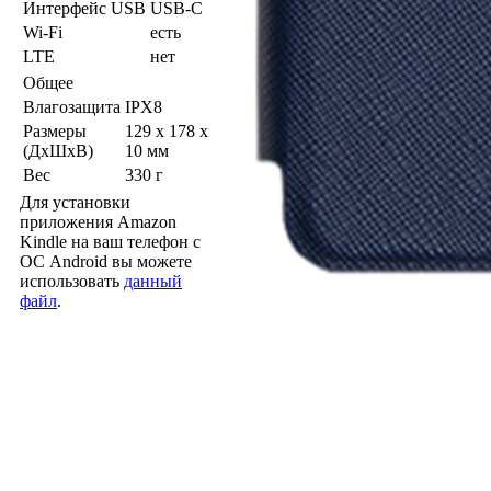
Интерфейс USB
USB-C
Wi-Fi
есть
LTE
нет
Общее
Влагозащита
IPX8
Размеры
129 x 178 x
(ДхШхВ)
10 мм
Вес
330 г
Для установки
приложения Amazon
Kindle на ваш телефон с
ОС Android вы можете
использовать
данный
файл
.