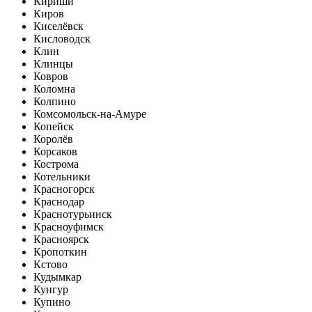
Кириши
Киров
Киселёвск
Кисловодск
Клин
Клинцы
Ковров
Коломна
Колпино
Комсомольск-на-Амуре
Копейск
Королёв
Корсаков
Кострома
Котельники
Красногорск
Краснодар
Краснотурьинск
Красноуфимск
Красноярск
Кропоткин
Кстово
Кудымкар
Кунгур
Купино