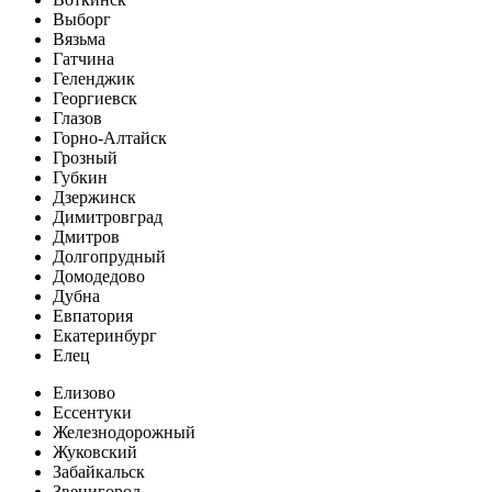
Выборг
Вязьма
Гатчина
Геленджик
Георгиевск
Глазов
Горно-Алтайск
Грозный
Губкин
Дзержинск
Димитровград
Дмитров
Долгопрудный
Домодедово
Дубна
Евпатория
Екатеринбург
Елец
Елизово
Ессентуки
Железнодорожный
Жуковский
Забайкальск
Звенигород