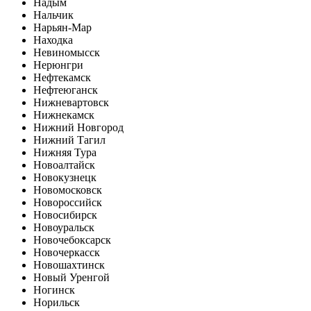
Надым
Нальчик
Нарьян-Мар
Находка
Невиномысск
Нерюнгри
Нефтекамск
Нефтеюганск
Нижневартовск
Нижнекамск
Нижний Новгород
Нижний Тагил
Нижняя Тура
Новоалтайск
Новокузнецк
Новомосковск
Новороссийск
Новосибирск
Новоуральск
Новочебоксарск
Новочеркасск
Новошахтинск
Новый Уренгой
Ногинск
Норильск