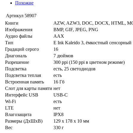
Похожие
Артикул
58907
Книги
AZW, AZW3, DOC, DOCX, HTML, MO
Изображения
BMP, GIF, JPEG, PNG
Аудио файлы
AAX
Тип
E Ink Kaleido 3, ёмкостный сенсорный
Градаций серого
16
Диагональ
7 дюймов
Разрешение
300 ppi (150 ppi в цветном режиме)
Подсветка
есть, 25 светодиодов
Подсветка теплая
есть
Встроенная память
16 Гб
Слот для карты памяти
нет
Интерфейс USB
USB-C
Wi-Fi
есть
LTE
нет
Влагозащита
IPX8
Размеры (ДхШхВ)
129 x 178 x 10 мм
Вес
330 г