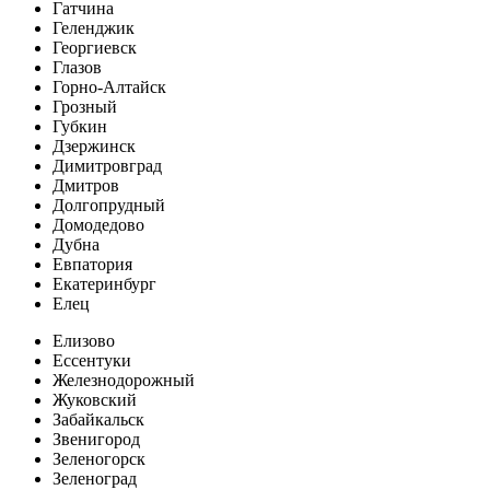
Гатчина
Геленджик
Георгиевск
Глазов
Горно-Алтайск
Грозный
Губкин
Дзержинск
Димитровград
Дмитров
Долгопрудный
Домодедово
Дубна
Евпатория
Екатеринбург
Елец
Елизово
Ессентуки
Железнодорожный
Жуковский
Забайкальск
Звенигород
Зеленогорск
Зеленоград