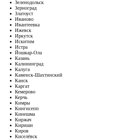
Зеленодольск
Зерноград
Златоуст
Иваново
Ивантеевка
Ижевск
Иркутск
Искитим
Истра
Йошкар-Ола
Казань
Калининград
Калуга
Каменск-Шахтинский
Канск
Каргат
Кемерово
Керчь
Кимры
Кингисепп
Кинешма
Киржач
Кириши
Киров
Киселёвск