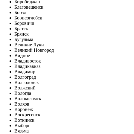
Биробиджан
Благовещенск
Борзя
Борисоглебск
Боровичи
Братск
Брянск
Бугульма
Великие Луки
Великий Новгород
Видное
Владивосток
Владикавказ
Владимир
Волгоград
Волгодонск
Волжский
Вологда
Волоколамск
Волхов
Воронеж
Воскресенск
Воткинск
Выборг
Вязьма