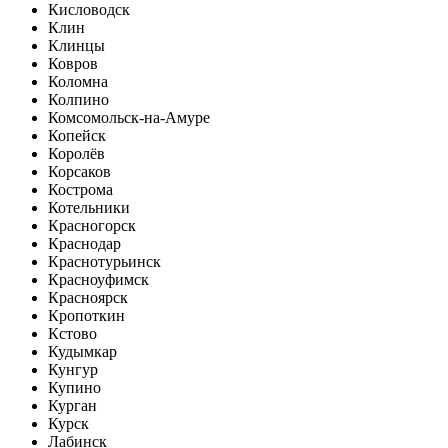
Кисловодск
Клин
Клинцы
Ковров
Коломна
Колпино
Комсомольск-на-Амуре
Копейск
Королёв
Корсаков
Кострома
Котельники
Красногорск
Краснодар
Краснотурьинск
Красноуфимск
Красноярск
Кропоткин
Кстово
Кудымкар
Кунгур
Купино
Курган
Курск
Лабинск