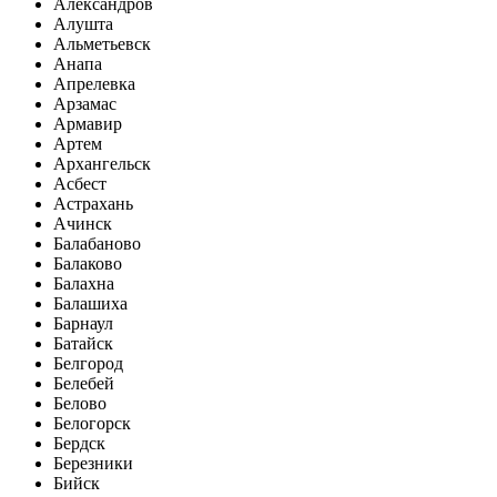
Александров
Алушта
Альметьевск
Анапа
Апрелевка
Арзамас
Армавир
Артем
Архангельск
Асбест
Астрахань
Ачинск
Балабаново
Балаково
Балахна
Балашиха
Барнаул
Батайск
Белгород
Белебей
Белово
Белогорск
Бердск
Березники
Бийск