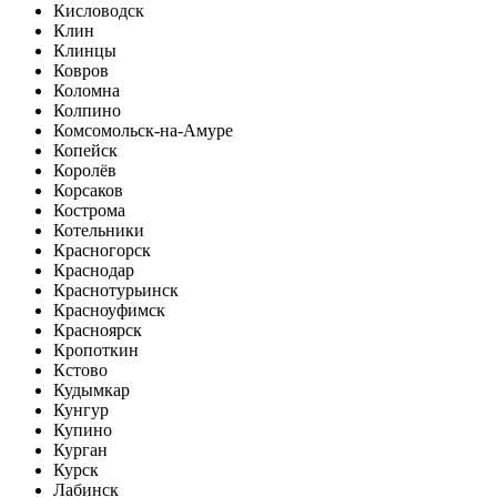
Кисловодск
Клин
Клинцы
Ковров
Коломна
Колпино
Комсомольск-на-Амуре
Копейск
Королёв
Корсаков
Кострома
Котельники
Красногорск
Краснодар
Краснотурьинск
Красноуфимск
Красноярск
Кропоткин
Кстово
Кудымкар
Кунгур
Купино
Курган
Курск
Лабинск