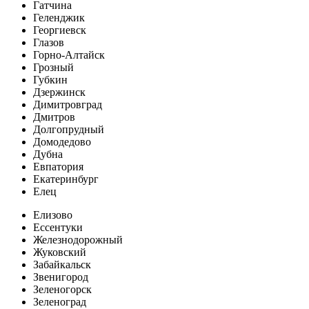
Гатчина
Геленджик
Георгиевск
Глазов
Горно-Алтайск
Грозный
Губкин
Дзержинск
Димитровград
Дмитров
Долгопрудный
Домодедово
Дубна
Евпатория
Екатеринбург
Елец
Елизово
Ессентуки
Железнодорожный
Жуковский
Забайкальск
Звенигород
Зеленогорск
Зеленоград