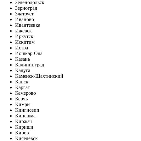
Зеленодольск
Зерноград
Златоуст
Иваново
Ивантеевка
Ижевск
Иркутск
Искитим
Истра
Йошкар-Ола
Казань
Калининград
Калуга
Каменск-Шахтинский
Канск
Каргат
Кемерово
Керчь
Кимры
Кингисепп
Кинешма
Киржач
Кириши
Киров
Киселёвск