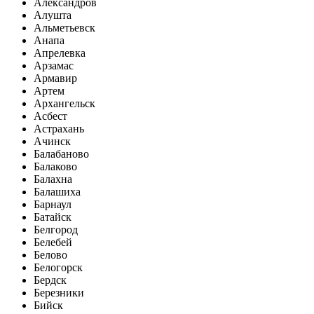
Александров
Алушта
Альметьевск
Анапа
Апрелевка
Арзамас
Армавир
Артем
Архангельск
Асбест
Астрахань
Ачинск
Балабаново
Балаково
Балахна
Балашиха
Барнаул
Батайск
Белгород
Белебей
Белово
Белогорск
Бердск
Березники
Бийск