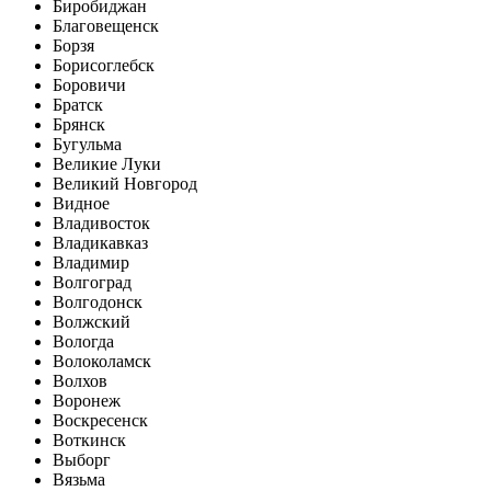
Биробиджан
Благовещенск
Борзя
Борисоглебск
Боровичи
Братск
Брянск
Бугульма
Великие Луки
Великий Новгород
Видное
Владивосток
Владикавказ
Владимир
Волгоград
Волгодонск
Волжский
Вологда
Волоколамск
Волхов
Воронеж
Воскресенск
Воткинск
Выборг
Вязьма