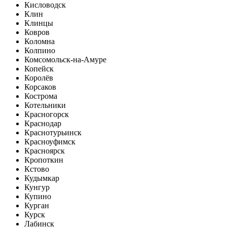
Кисловодск
Клин
Клинцы
Ковров
Коломна
Колпино
Комсомольск-на-Амуре
Копейск
Королёв
Корсаков
Кострома
Котельники
Красногорск
Краснодар
Краснотурьинск
Красноуфимск
Красноярск
Кропоткин
Кстово
Кудымкар
Кунгур
Купино
Курган
Курск
Лабинск