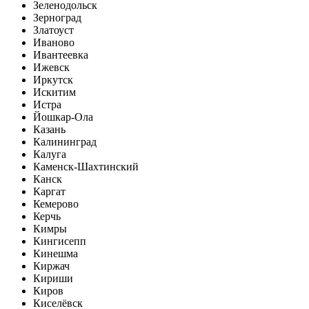
Зеленодольск
Зерноград
Златоуст
Иваново
Ивантеевка
Ижевск
Иркутск
Искитим
Истра
Йошкар-Ола
Казань
Калининград
Калуга
Каменск-Шахтинский
Канск
Каргат
Кемерово
Керчь
Кимры
Кингисепп
Кинешма
Киржач
Кириши
Киров
Киселёвск