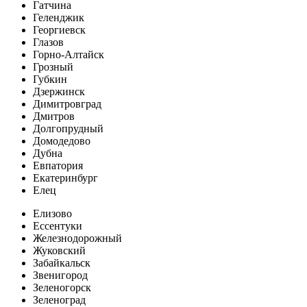
Гатчина
Геленджик
Георгиевск
Глазов
Горно-Алтайск
Грозный
Губкин
Дзержинск
Димитровград
Дмитров
Долгопрудный
Домодедово
Дубна
Евпатория
Екатеринбург
Елец
Елизово
Ессентуки
Железнодорожный
Жуковский
Забайкальск
Звенигород
Зеленогорск
Зеленоград