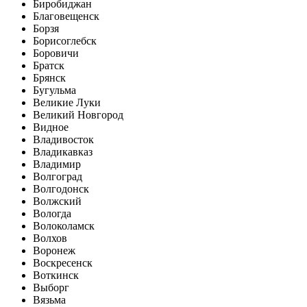
Биробиджан
Благовещенск
Борзя
Борисоглебск
Боровичи
Братск
Брянск
Бугульма
Великие Луки
Великий Новгород
Видное
Владивосток
Владикавказ
Владимир
Волгоград
Волгодонск
Волжский
Вологда
Волоколамск
Волхов
Воронеж
Воскресенск
Воткинск
Выборг
Вязьма