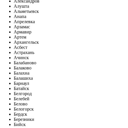
Александров
Алушта
Альметьевск
Анапа
Апрелевка
Арзамас
Армавир
Артем
Архангельск
Асбест
Астрахань
Ачинск
Балабаново
Балаково
Балахна
Балашиха
Барнаул
Батайск
Белгород
Белебей
Белово
Белогорск
Бердск
Березники
Бийск