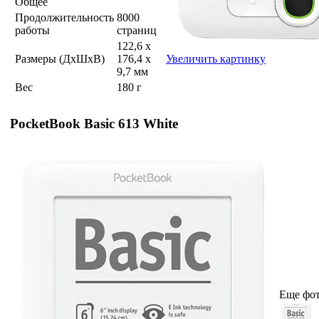
Общее
Продолжительность
8000
работы
страниц
122,6 х
Размеры (ДхШхВ)
176,4 х
Увеличить картинку
9,7 мм
Вес
180 г
PocketBook Basic 613 White
Еще фо