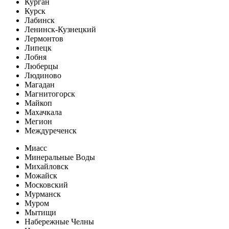
Курган
Курск
Лабинск
Ленинск-Кузнецкий
Лермонтов
Липецк
Лобня
Люберцы
Людиново
Магадан
Магнитогорск
Майкоп
Махачкала
Мегион
Междуреченск
Миасс
Минеральные Воды
Михайловск
Можайск
Московский
Мурманск
Муром
Мытищи
Набережные Челны