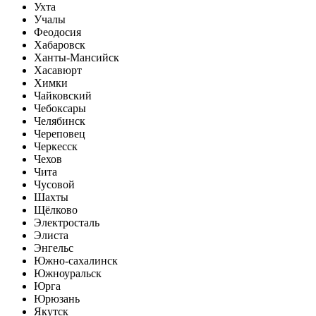
Ухта
Учалы
Феодосия
Хабаровск
Ханты-Мансийск
Хасавюрт
Химки
Чайковский
Чебоксары
Челябинск
Череповец
Черкесск
Чехов
Чита
Чусовой
Шахты
Щёлково
Электросталь
Элиста
Энгельс
Южно-сахалинск
Южноуральск
Юрга
Юрюзань
Якутск