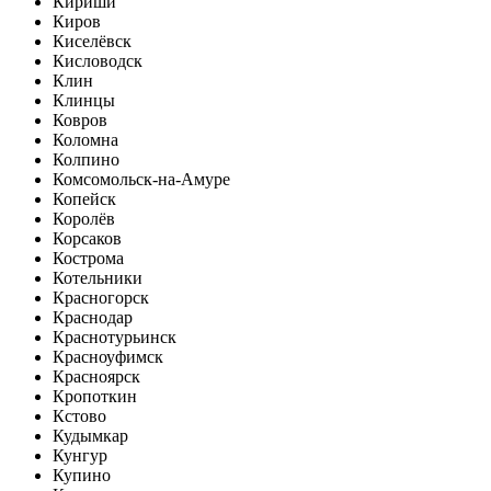
Кириши
Киров
Киселёвск
Кисловодск
Клин
Клинцы
Ковров
Коломна
Колпино
Комсомольск-на-Амуре
Копейск
Королёв
Корсаков
Кострома
Котельники
Красногорск
Краснодар
Краснотурьинск
Красноуфимск
Красноярск
Кропоткин
Кстово
Кудымкар
Кунгур
Купино