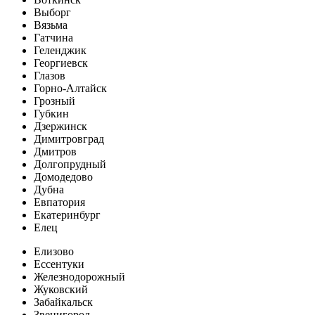
Выборг
Вязьма
Гатчина
Геленджик
Георгиевск
Глазов
Горно-Алтайск
Грозный
Губкин
Дзержинск
Димитровград
Дмитров
Долгопрудный
Домодедово
Дубна
Евпатория
Екатеринбург
Елец
Елизово
Ессентуки
Железнодорожный
Жуковский
Забайкальск
Звенигород