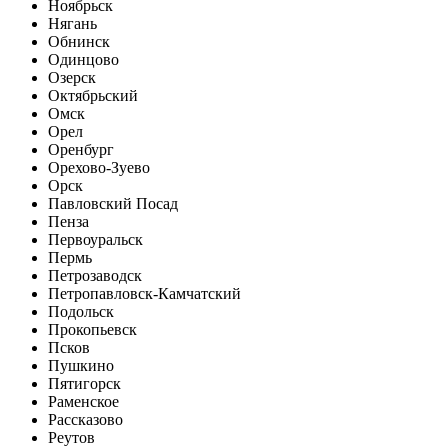
Ноябрьск
Нягань
Обнинск
Одинцово
Озерск
Октябрьский
Омск
Орел
Оренбург
Орехово-Зуево
Орск
Павловский Посад
Пенза
Первоуральск
Пермь
Петрозаводск
Петропавловск-Камчатский
Подольск
Прокопьевск
Псков
Пушкино
Пятигорск
Раменское
Рассказово
Реутов