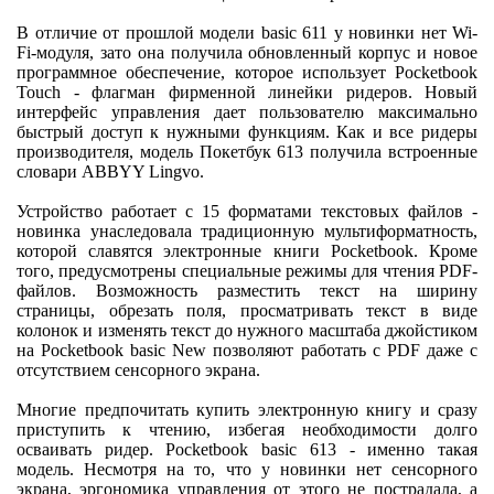
В отличие от прошлой модели basic 611 у новинки нет Wi-
Fi-модуля, зато она получила обновленный корпус и новое
программное обеспечение, которое использует Pocketbook
Touch - флагман фирменной линейки ридеров. Новый
интерфейс управления дает пользователю максимально
быстрый доступ к нужными функциям. Как и все ридеры
производителя, модель Покетбук 613 получила встроенные
словари ABBYY Lingvo.
Устройство работает с 15 форматами текстовых файлов -
новинка унаследовала традиционную мультиформатность,
которой славятся электронные книги Pocketbook. Кроме
того, предусмотрены специальные режимы для чтения PDF-
файлов. Возможность разместить текст на ширину
страницы, обрезать поля, просматривать текст в виде
колонок и изменять текст до нужного масштаба джойстиком
на Pocketbook basic New позволяют работать с PDF даже с
отсутствием сенсорного экрана.
Многие предпочитать купить электронную книгу и сразу
приступить к чтению, избегая необходимости долго
осваивать ридер. Pocketbook basic 613 - именно такая
модель. Несмотря на то, что у новинки нет сенсорного
экрана, эргономика управления от этого не пострадала, а