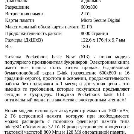
Диагональ
6 дюймов
Разрешение
600x800
Встроенная память
2 Гб
Карты памяти
Micro Secure Digital
Максимальный объем карты памяти
32 Гб
Продолжительность работы
8000 страниц
Размеры (ДхШхВ)
122,6 х 176,4 х 9,7 мм
Вес
180 г
Читалка Pocketbook basic New (613) - новая модель
популярного производителя букридеров. Электронная книга
имеет все шансы стать хитом продаж. 6-дюймовый
бумагоподобный экран E-ink (разрешение 600х800 и 16
градаций серого), простота в освоении, продолжительность
работы без подзарядки в 1 месяц и доступная цена - это
именно те требования, которые покупатели предъявляют
сегодня к букридеру. Покупка Pocketbook basic 613 -
оптимальный вариант знакомства с электронным чтением!
Новая модель использует аккумулятор емкостью 1000 мАч,
2 Гб встроенной памяти, которую при необходимости
можно расширить с помощью флеш-карт памяти типа
microSD объемом до 32 Гб. В ридер установлен процессор с
тактовой частотой 800 Мгц и 128 Мб оперативной памяти.