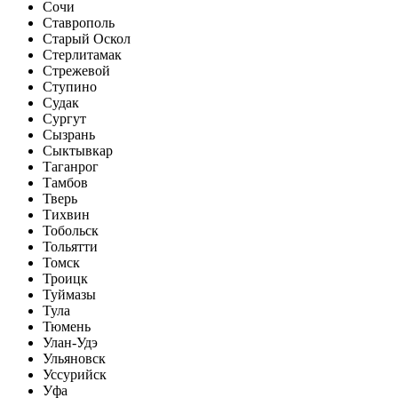
Сочи
Ставрополь
Старый Оскол
Стерлитамак
Стрежевой
Ступино
Судак
Сургут
Сызрань
Сыктывкар
Таганрог
Тамбов
Тверь
Тихвин
Тобольск
Тольятти
Томск
Троицк
Туймазы
Тула
Тюмень
Улан-Удэ
Ульяновск
Уссурийск
Уфа