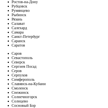
Ростов-на-Дону
Рубцовск
Румянцево
Рыбинск
Рязань
Салават
Салехард
Самара
Санкт-Петербург
Саранск
Саратов
Саров
Севастополь
Северск
Сергиев Посад
Серов
Серпухов
Симферополь
Славянск-на-Кубани
Смоленск
Снежинск
Солнечногорск
Солнцево
Сосновый Бор