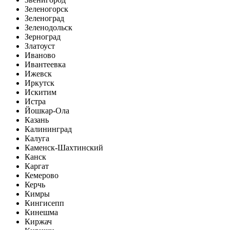
Зеленогорск
Зеленоград
Зеленодольск
Зерноград
Златоуст
Иваново
Ивантеевка
Ижевск
Иркутск
Искитим
Истра
Йошкар-Ола
Казань
Калининград
Калуга
Каменск-Шахтинский
Канск
Каргат
Кемерово
Керчь
Кимры
Кингисепп
Кинешма
Киржач