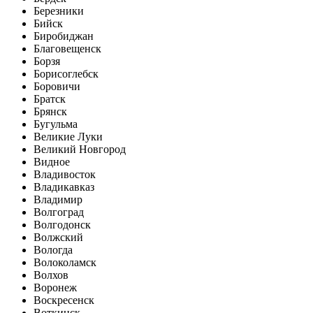
Березники
Бийск
Биробиджан
Благовещенск
Борзя
Борисоглебск
Боровичи
Братск
Брянск
Бугульма
Великие Луки
Великий Новгород
Видное
Владивосток
Владикавказ
Владимир
Волгоград
Волгодонск
Волжский
Вологда
Волоколамск
Волхов
Воронеж
Воскресенск
Воткинск