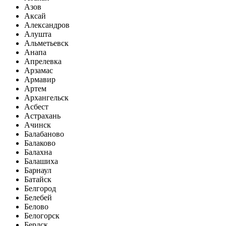
Азов
Аксай
Александров
Алушта
Альметьевск
Анапа
Апрелевка
Арзамас
Армавир
Артем
Архангельск
Асбест
Астрахань
Ачинск
Балабаново
Балаково
Балахна
Балашиха
Барнаул
Батайск
Белгород
Белебей
Белово
Белогорск
Бердск