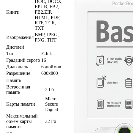
DOC, DOCX,
EPUB, FB2,
Книги
FB2.ZIP,
HTML, PDF,
RTF, TCR,
TXT
BMP, JPEG,
Изображения
PNG, TIFF
Дисплей
Тип
E-Ink
Градаций серого
16
Диагональ
6 дюймов
Разрешение
600x800
Память
Встроенная
2 Гб
память
Micro
Карты памяти
Secure
Digital
Максимальный
объем карты
32 Гб
памяти