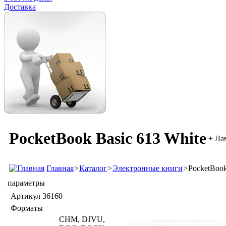
Доставка
PocketBook Basic 613 White
+ Ла
Главная
>
Каталог
>
Электронные книги
>
PocketBook
параметры
Артикул
36160
Форматы
CHM, DJVU,