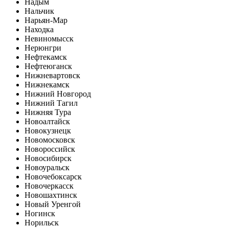
Надым
Нальчик
Нарьян-Мар
Находка
Невиномысск
Нерюнгри
Нефтекамск
Нефтеюганск
Нижневартовск
Нижнекамск
Нижний Новгород
Нижний Тагил
Нижняя Тура
Новоалтайск
Новокузнецк
Новомосковск
Новороссийск
Новосибирск
Новоуральск
Новочебоксарск
Новочеркасск
Новошахтинск
Новый Уренгой
Ногинск
Норильск