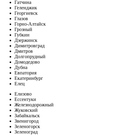
Гатчина
Геленджик
Георгиевск
Глазов
Горно-Алтайск
Грозный
Губкин
Дзержинск
Димитровград
Дмитров
Долгопрудный
Домодедово
Дубна
Евпатория
Екатеринбург
Елец
Елизово
Ессентуки
Железнодорожный
Жуковский
Забайкальск
Звенигород
Зеленогорск
Зеленоград