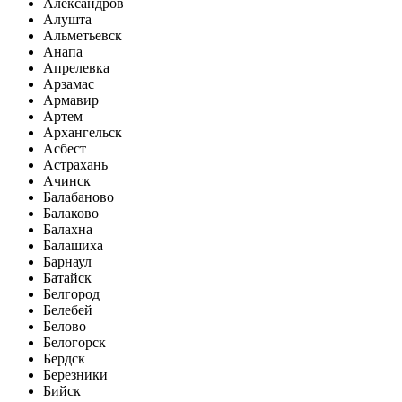
Александров
Алушта
Альметьевск
Анапа
Апрелевка
Арзамас
Армавир
Артем
Архангельск
Асбест
Астрахань
Ачинск
Балабаново
Балаково
Балахна
Балашиха
Барнаул
Батайск
Белгород
Белебей
Белово
Белогорск
Бердск
Березники
Бийск