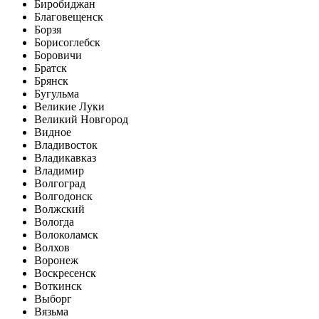
Биробиджан
Благовещенск
Борзя
Борисоглебск
Боровичи
Братск
Брянск
Бугульма
Великие Луки
Великий Новгород
Видное
Владивосток
Владикавказ
Владимир
Волгоград
Волгодонск
Волжский
Вологда
Волоколамск
Волхов
Воронеж
Воскресенск
Воткинск
Выборг
Вязьма