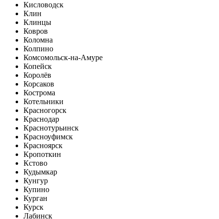
Кисловодск
Клин
Клинцы
Ковров
Коломна
Колпино
Комсомольск-на-Амуре
Копейск
Королёв
Корсаков
Кострома
Котельники
Красногорск
Краснодар
Краснотурьинск
Красноуфимск
Красноярск
Кропоткин
Кстово
Кудымкар
Кунгур
Купино
Курган
Курск
Лабинск