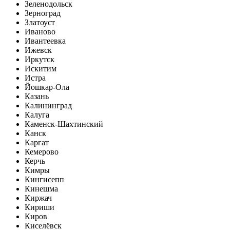
Зеленодольск
Зерноград
Златоуст
Иваново
Ивантеевка
Ижевск
Иркутск
Искитим
Истра
Йошкар-Ола
Казань
Калининград
Калуга
Каменск-Шахтинский
Канск
Каргат
Кемерово
Керчь
Кимры
Кингисепп
Кинешма
Киржач
Кириши
Киров
Киселёвск