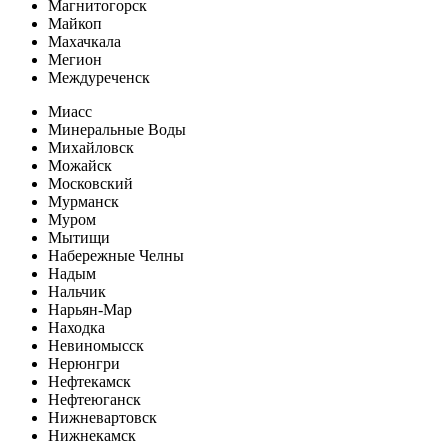
Магнитогорск
Майкоп
Махачкала
Мегион
Междуреченск
Миасс
Минеральные Воды
Михайловск
Можайск
Московский
Мурманск
Муром
Мытищи
Набережные Челны
Надым
Нальчик
Нарьян-Мар
Находка
Невиномысск
Нерюнгри
Нефтекамск
Нефтеюганск
Нижневартовск
Нижнекамск