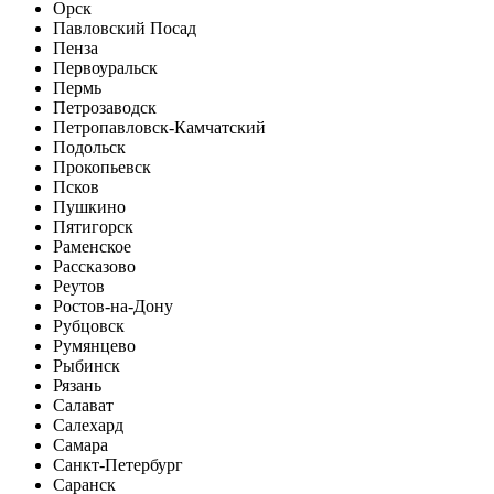
Орск
Павловский Посад
Пенза
Первоуральск
Пермь
Петрозаводск
Петропавловск-Камчатский
Подольск
Прокопьевск
Псков
Пушкино
Пятигорск
Раменское
Рассказово
Реутов
Ростов-на-Дону
Рубцовск
Румянцево
Рыбинск
Рязань
Салават
Салехард
Самара
Санкт-Петербург
Саранск