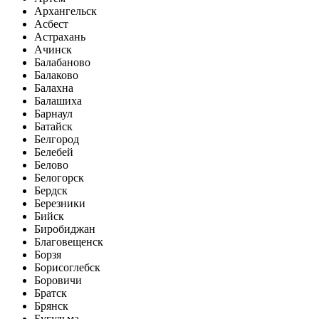
Архангельск
Асбест
Астрахань
Ачинск
Балабаново
Балаково
Балахна
Балашиха
Барнаул
Батайск
Белгород
Белебей
Белово
Белогорск
Бердск
Березники
Бийск
Биробиджан
Благовещенск
Борзя
Борисоглебск
Боровичи
Братск
Брянск
Бугульма