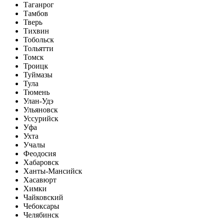
Таганрог
Тамбов
Тверь
Тихвин
Тобольск
Тольятти
Томск
Троицк
Туймазы
Тула
Тюмень
Улан-Удэ
Ульяновск
Уссурийск
Уфа
Ухта
Учалы
Феодосия
Хабаровск
Ханты-Мансийск
Хасавюрт
Химки
Чайковский
Чебоксары
Челябинск