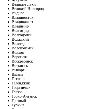
Великие Луки
Великий Новгород
Видное
Владивосток
Владикавказ
Владимир
Волгоград
Волгодонск
Волжский
Вологда
Волоколамск
Волхов
Воронеж
Воскресенск
Воткинск
Выборг
Вязьма
Гатчина
Геленджик
Георгиевск
Глазов
Горно-Алтайск
Грозный
Губкин