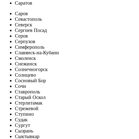
Саратов
Саров
Севастополь
Северск
Сергиев Посад
Серов
Серпухов
Симферополь
Славянск-на-Кубани
Смоленск
Снежинск
Солнечногорск
Солнцево
Сосновый Бор
Сочи
Ставрополь
Старый Оскол
Стерлитамак
Стрежевой
Ступино
Судак
Сургут
Сызрань
Сыктывкар