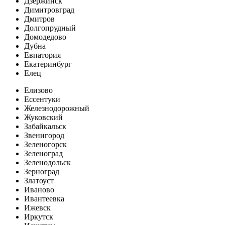
Дзержинск
Димитровград
Дмитров
Долгопрудный
Домодедово
Дубна
Евпатория
Екатеринбург
Елец
Елизово
Ессентуки
Железнодорожный
Жуковский
Забайкальск
Звенигород
Зеленогорск
Зеленоград
Зеленодольск
Зерноград
Златоуст
Иваново
Ивантеевка
Ижевск
Иркутск