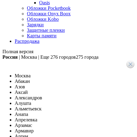
Oasis
Обложки Pocketbook
Обложки Onyx Boox
Обложки Kobo
Зарядки
Защитные пленки
Карты памяти
Распродажа
Полная версия
Россия
|
Москва
|
Еще
276 городов
275 города
Москва
Абакан
Азов
Аксай
Александров
Алушта
Альметьевск
Анапа
Апрелевка
Арзамас
Армавир
Артем