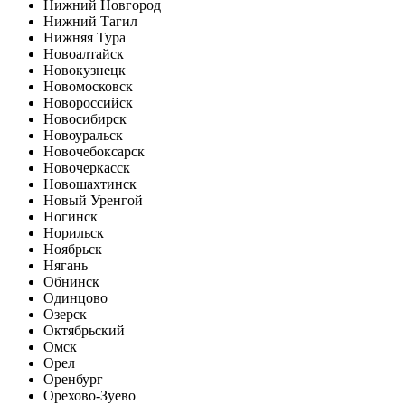
Нижний Новгород
Нижний Тагил
Нижняя Тура
Новоалтайск
Новокузнецк
Новомосковск
Новороссийск
Новосибирск
Новоуральск
Новочебоксарск
Новочеркасск
Новошахтинск
Новый Уренгой
Ногинск
Норильск
Ноябрьск
Нягань
Обнинск
Одинцово
Озерск
Октябрьский
Омск
Орел
Оренбург
Орехово-Зуево