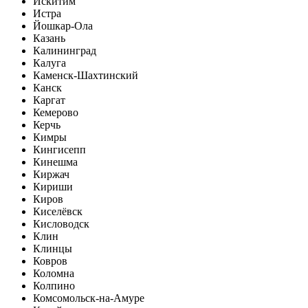
Искитим
Истра
Йошкар-Ола
Казань
Калининград
Калуга
Каменск-Шахтинский
Канск
Каргат
Кемерово
Керчь
Кимры
Кингисепп
Кинешма
Киржач
Кириши
Киров
Киселёвск
Кисловодск
Клин
Клинцы
Ковров
Коломна
Колпино
Комсомольск-на-Амуре