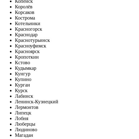
Копейск
Королёв
Корсаков
Кострома
Котельники
Красногорск
Краснодар
Краснотурьинск
Красноуфимск
Красноярск
Кропоткин
Кстово
Кудымкар
Кунгур
Купино
Курган
Курск
Лабинск
Ленинск-Кузнецкий
Лермонтов
Липецк
Лобня
Люберцы
Людиново
Магадан