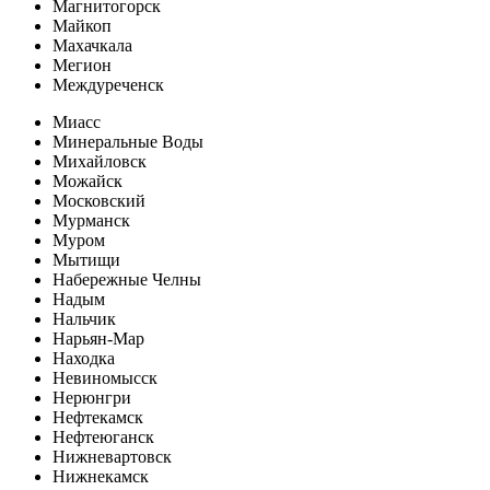
Магнитогорск
Майкоп
Махачкала
Мегион
Междуреченск
Миасс
Минеральные Воды
Михайловск
Можайск
Московский
Мурманск
Муром
Мытищи
Набережные Челны
Надым
Нальчик
Нарьян-Мар
Находка
Невиномысск
Нерюнгри
Нефтекамск
Нефтеюганск
Нижневартовск
Нижнекамск