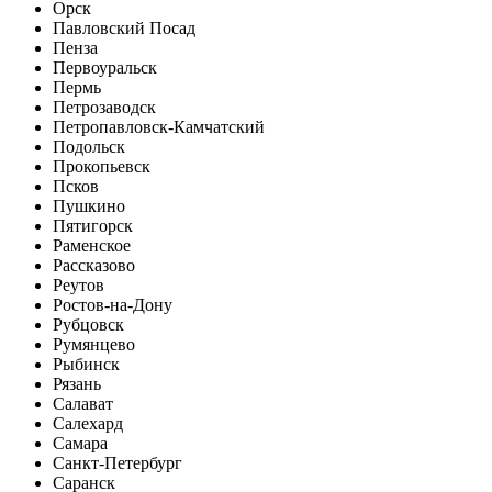
Орск
Павловский Посад
Пенза
Первоуральск
Пермь
Петрозаводск
Петропавловск-Камчатский
Подольск
Прокопьевск
Псков
Пушкино
Пятигорск
Раменское
Рассказово
Реутов
Ростов-на-Дону
Рубцовск
Румянцево
Рыбинск
Рязань
Салават
Салехард
Самара
Санкт-Петербург
Саранск