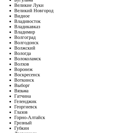
Великие Луки
Великий Новгород
Видное
Владивосток
Владикавказ
Владимир
Волгоград
Волгодонск
Волжский
Вологда
Волоколамск
Волхов
Воронеж
Воскресенск
Воткинск
Выборг
Вязьма
Гатчина
Геленджик
Георгиевск
Глазов
Горно-Алтайск
Грозный
Губкин