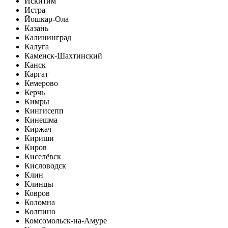
Искитим
Истра
Йошкар-Ола
Казань
Калининград
Калуга
Каменск-Шахтинский
Канск
Каргат
Кемерово
Керчь
Кимры
Кингисепп
Кинешма
Киржач
Кириши
Киров
Киселёвск
Кисловодск
Клин
Клинцы
Ковров
Коломна
Колпино
Комсомольск-на-Амуре