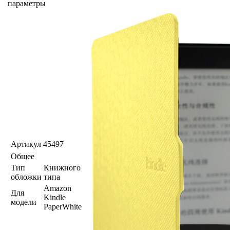
параметры
Артикул
45497
Общее
Тип
Книжного
обложки
типа
Amazon
Для
Kindle
модели
PaperWhite