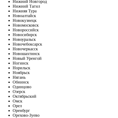
Нижний Новгород
Нижний Тагил
Нижняя Тура
Новоалтайск
Новокузнецк
Новомосковск
Новороссийск
Новосибирск
Новоуральск
Новочебоксарск
Новочеркасск
Новошахтинск
Новый Уренгой
Ногинск
Норильск
Ноябрьск
Нягань
Обнинск
Одинцово
Озерск
Октябрьский
Омск
Орел
Оренбург
Орехово-Зуево