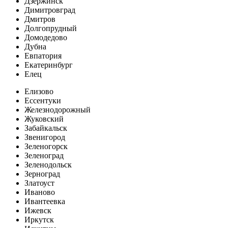
Дзержинск
Димитровград
Дмитров
Долгопрудный
Домодедово
Дубна
Евпатория
Екатеринбург
Елец
Елизово
Ессентуки
Железнодорожный
Жуковский
Забайкальск
Звенигород
Зеленогорск
Зеленоград
Зеленодольск
Зерноград
Златоуст
Иваново
Ивантеевка
Ижевск
Иркутск