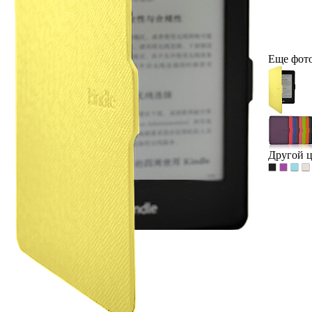
Еще фот
Другой ц