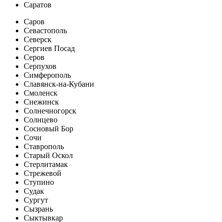
Саратов
Саров
Севастополь
Северск
Сергиев Посад
Серов
Серпухов
Симферополь
Славянск-на-Кубани
Смоленск
Снежинск
Солнечногорск
Солнцево
Сосновый Бор
Сочи
Ставрополь
Старый Оскол
Стерлитамак
Стрежевой
Ступино
Судак
Сургут
Сызрань
Сыктывкар