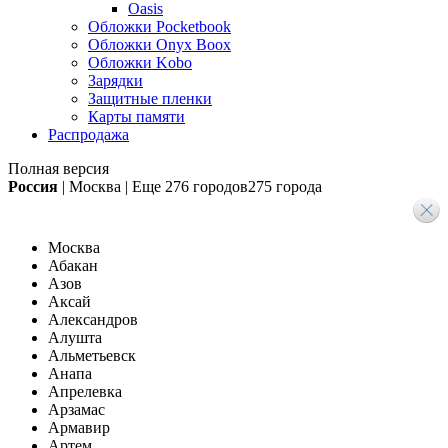
Oasis
Обложки Pocketbook
Обложки Onyx Boox
Обложки Kobo
Зарядки
Защитные пленки
Карты памяти
Распродажа
Полная версия
Россия
|
Москва
|
Еще
276 городов
275 города
Москва
Абакан
Азов
Аксай
Александров
Алушта
Альметьевск
Анапа
Апрелевка
Арзамас
Армавир
Артем