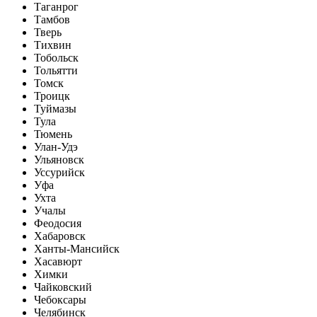
Таганрог
Тамбов
Тверь
Тихвин
Тобольск
Тольятти
Томск
Троицк
Туймазы
Тула
Тюмень
Улан-Удэ
Ульяновск
Уссурийск
Уфа
Ухта
Учалы
Феодосия
Хабаровск
Ханты-Мансийск
Хасавюрт
Химки
Чайковский
Чебоксары
Челябинск