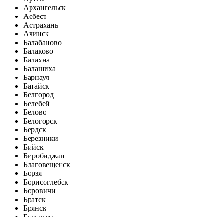
Архангельск
Асбест
Астрахань
Ачинск
Балабаново
Балаково
Балахна
Балашиха
Барнаул
Батайск
Белгород
Белебей
Белово
Белогорск
Бердск
Березники
Бийск
Биробиджан
Благовещенск
Борзя
Борисоглебск
Боровичи
Братск
Брянск
Бугульма