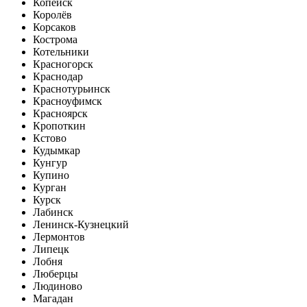
Копейск
Королёв
Корсаков
Кострома
Котельники
Красногорск
Краснодар
Краснотурьинск
Красноуфимск
Красноярск
Кропоткин
Кстово
Кудымкар
Кунгур
Купино
Курган
Курск
Лабинск
Ленинск-Кузнецкий
Лермонтов
Липецк
Лобня
Люберцы
Людиново
Магадан