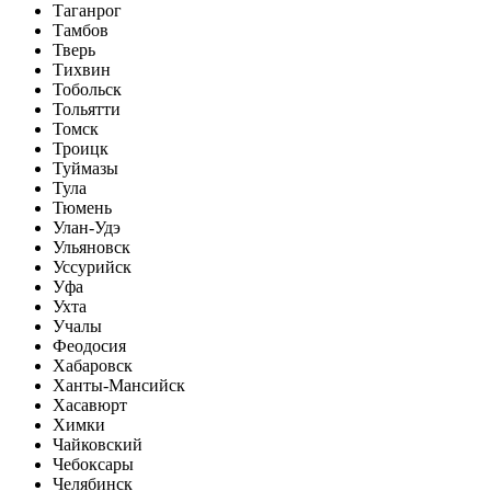
Таганрог
Тамбов
Тверь
Тихвин
Тобольск
Тольятти
Томск
Троицк
Туймазы
Тула
Тюмень
Улан-Удэ
Ульяновск
Уссурийск
Уфа
Ухта
Учалы
Феодосия
Хабаровск
Ханты-Мансийск
Хасавюрт
Химки
Чайковский
Чебоксары
Челябинск