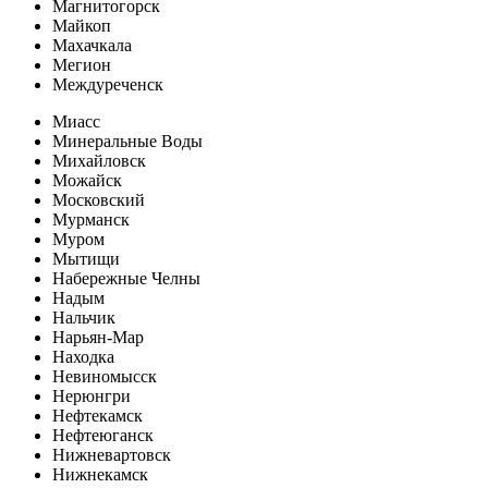
Магнитогорск
Майкоп
Махачкала
Мегион
Междуреченск
Миасс
Минеральные Воды
Михайловск
Можайск
Московский
Мурманск
Муром
Мытищи
Набережные Челны
Надым
Нальчик
Нарьян-Мар
Находка
Невиномысск
Нерюнгри
Нефтекамск
Нефтеюганск
Нижневартовск
Нижнекамск