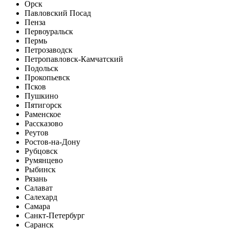
Орск
Павловский Посад
Пенза
Первоуральск
Пермь
Петрозаводск
Петропавловск-Камчатский
Подольск
Прокопьевск
Псков
Пушкино
Пятигорск
Раменское
Рассказово
Реутов
Ростов-на-Дону
Рубцовск
Румянцево
Рыбинск
Рязань
Салават
Салехард
Самара
Санкт-Петербург
Саранск