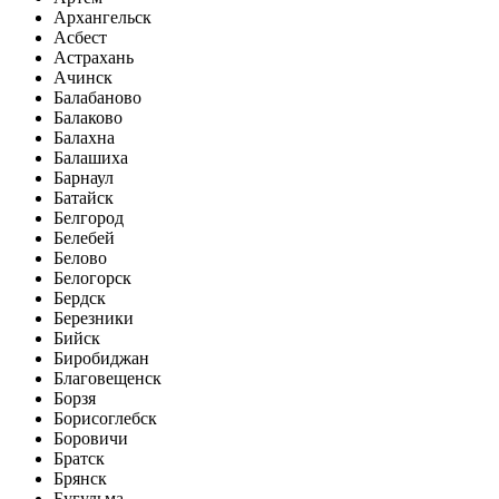
Архангельск
Асбест
Астрахань
Ачинск
Балабаново
Балаково
Балахна
Балашиха
Барнаул
Батайск
Белгород
Белебей
Белово
Белогорск
Бердск
Березники
Бийск
Биробиджан
Благовещенск
Борзя
Борисоглебск
Боровичи
Братск
Брянск
Бугульма