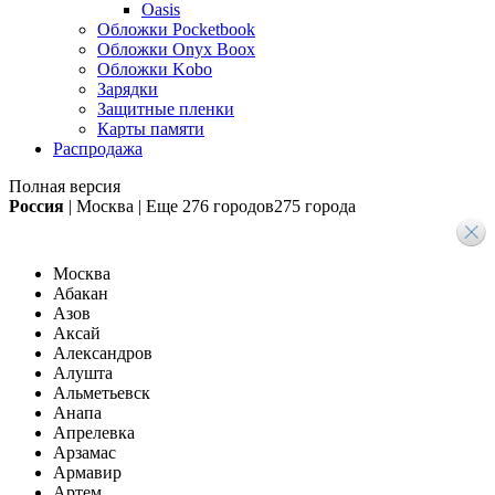
Oasis
Обложки Pocketbook
Обложки Onyx Boox
Обложки Kobo
Зарядки
Защитные пленки
Карты памяти
Распродажа
Полная версия
Россия
|
Москва
|
Еще
276 городов
275 города
Москва
Абакан
Азов
Аксай
Александров
Алушта
Альметьевск
Анапа
Апрелевка
Арзамас
Армавир
Артем