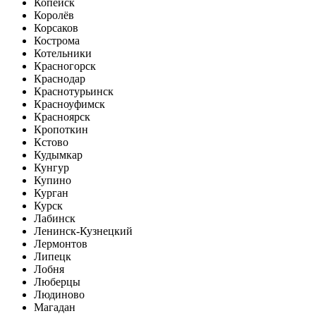
Копейск
Королёв
Корсаков
Кострома
Котельники
Красногорск
Краснодар
Краснотурьинск
Красноуфимск
Красноярск
Кропоткин
Кстово
Кудымкар
Кунгур
Купино
Курган
Курск
Лабинск
Ленинск-Кузнецкий
Лермонтов
Липецк
Лобня
Люберцы
Людиново
Магадан