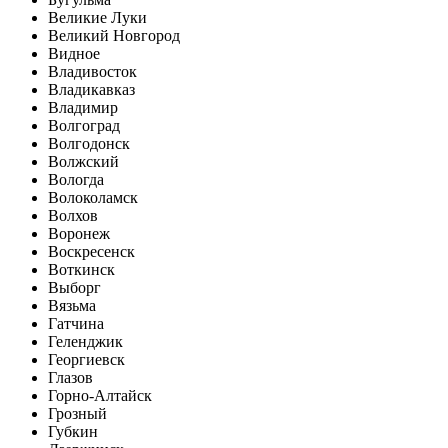
Великие Луки
Великий Новгород
Видное
Владивосток
Владикавказ
Владимир
Волгоград
Волгодонск
Волжский
Вологда
Волоколамск
Волхов
Воронеж
Воскресенск
Воткинск
Выборг
Вязьма
Гатчина
Геленджик
Георгиевск
Глазов
Горно-Алтайск
Грозный
Губкин