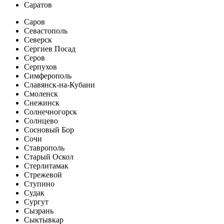
Саратов
Саров
Севастополь
Северск
Сергиев Посад
Серов
Серпухов
Симферополь
Славянск-на-Кубани
Смоленск
Снежинск
Солнечногорск
Солнцево
Сосновый Бор
Сочи
Ставрополь
Старый Оскол
Стерлитамак
Стрежевой
Ступино
Судак
Сургут
Сызрань
Сыктывкар