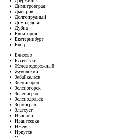
Дзержинск
Димитровград
Дмитров
Долгопрудный
Домодедово
Дубна
Евпатория
Екатеринбург
Елец
Елизово
Ессентуки
Железнодорожный
Жуковский
Забайкальск
Звенигород
Зеленогорск
Зеленоград
Зеленодольск
Зерноград
Златоуст
Иваново
Ивантеевка
Ижевск
Иркутск