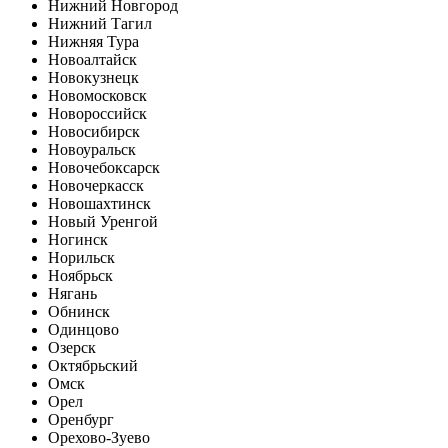
Нижний Новгород
Нижний Тагил
Нижняя Тура
Новоалтайск
Новокузнецк
Новомосковск
Новороссийск
Новосибирск
Новоуральск
Новочебоксарск
Новочеркасск
Новошахтинск
Новый Уренгой
Ногинск
Норильск
Ноябрьск
Нягань
Обнинск
Одинцово
Озерск
Октябрьский
Омск
Орел
Оренбург
Орехово-Зуево