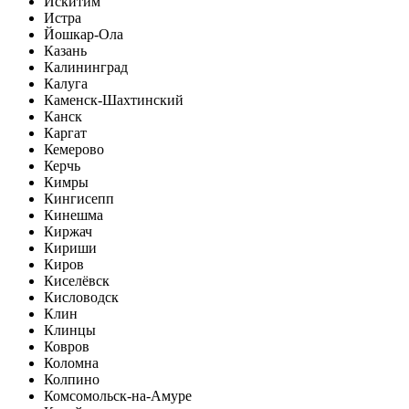
Искитим
Истра
Йошкар-Ола
Казань
Калининград
Калуга
Каменск-Шахтинский
Канск
Каргат
Кемерово
Керчь
Кимры
Кингисепп
Кинешма
Киржач
Кириши
Киров
Киселёвск
Кисловодск
Клин
Клинцы
Ковров
Коломна
Колпино
Комсомольск-на-Амуре