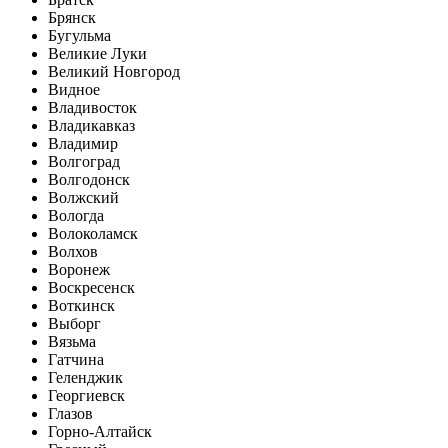
Брянск
Бугульма
Великие Луки
Великий Новгород
Видное
Владивосток
Владикавказ
Владимир
Волгоград
Волгодонск
Волжский
Вологда
Волоколамск
Волхов
Воронеж
Воскресенск
Воткинск
Выборг
Вязьма
Гатчина
Геленджик
Георгиевск
Глазов
Горно-Алтайск