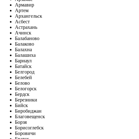
Армавир
Артем
Архангельск
Асбест
Астрахань
Ачинск
Балабаново
Балаково
Балахна
Балашиха
Барнаул
Батайск
Белгород
Белебей
Белово
Белогорск
Бердск
Березники
Бийск
Биробиджан
Благовещенск
Борзя
Борисоглебск
Боровичи
Братск