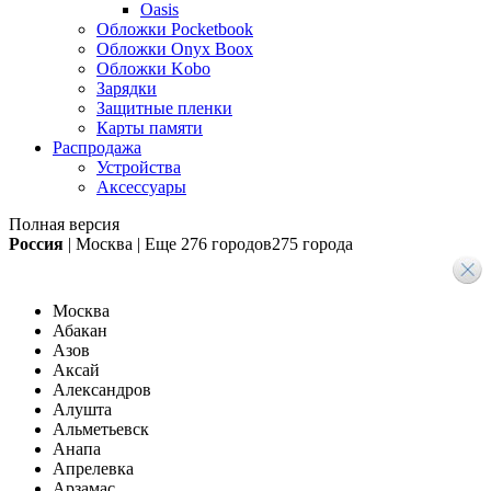
Oasis
Обложки Pocketbook
Обложки Onyx Boox
Обложки Kobo
Зарядки
Защитные пленки
Карты памяти
Распродажа
Устройства
Аксессуары
Полная версия
Россия
|
Москва
|
Еще
276 городов
275 города
Москва
Абакан
Азов
Аксай
Александров
Алушта
Альметьевск
Анапа
Апрелевка
Арзамас