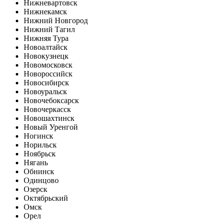
Нижневартовск
Нижнекамск
Нижний Новгород
Нижний Тагил
Нижняя Тура
Новоалтайск
Новокузнецк
Новомосковск
Новороссийск
Новосибирск
Новоуральск
Новочебоксарск
Новочеркасск
Новошахтинск
Новый Уренгой
Ногинск
Норильск
Ноябрьск
Нягань
Обнинск
Одинцово
Озерск
Октябрьский
Омск
Орел