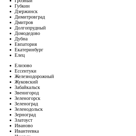
Грозный
Губкин
Дзержинск
Димитровград
Дмитров
Долгопрудный
Домодедово
Дубна
Евпатория
Екатеринбург
Елец
Елизово
Ессентуки
Железнодорожный
Жуковский
Забайкальск
Звенигород
Зеленогорск
Зеленоград
Зеленодольск
Зерноград
Златоуст
Иваново
Ивантеевка