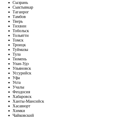
Сызрань
Сыктывкар
Таганрог
Тамбов
Тверь
Тихвин
Тобольск
Тольятти
Томск
Троицк
Туймазы
Тула
Тюмень
Улан-Удэ
Ульяновск
Уссурийск
Уфа
Ухта
Учалы
Феодосия
Хабаровск
Ханты-Мансийск
Хасавюрт
Химки
Чайковский