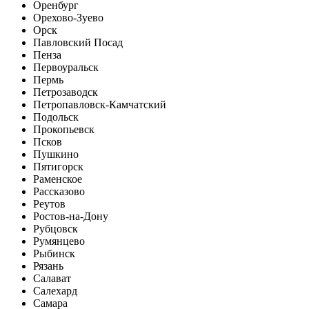
Оренбург
Орехово-Зуево
Орск
Павловский Посад
Пенза
Первоуральск
Пермь
Петрозаводск
Петропавловск-Камчатский
Подольск
Прокопьевск
Псков
Пушкино
Пятигорск
Раменское
Рассказово
Реутов
Ростов-на-Дону
Рубцовск
Румянцево
Рыбинск
Рязань
Салават
Салехард
Самара