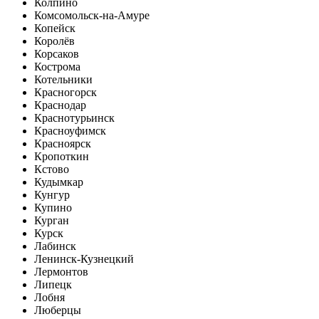
Колпино
Комсомольск-на-Амуре
Копейск
Королёв
Корсаков
Кострома
Котельники
Красногорск
Краснодар
Краснотурьинск
Красноуфимск
Красноярск
Кропоткин
Кстово
Кудымкар
Кунгур
Купино
Курган
Курск
Лабинск
Ленинск-Кузнецкий
Лермонтов
Липецк
Лобня
Люберцы