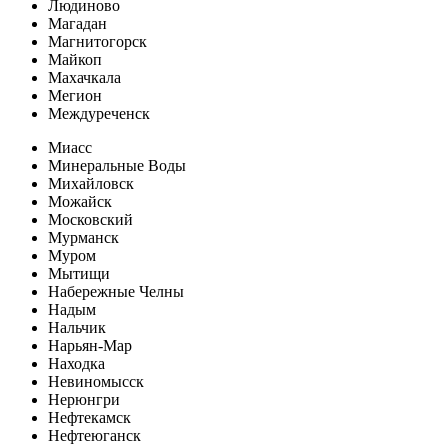
Людиново
Магадан
Магнитогорск
Майкоп
Махачкала
Мегион
Междуреченск
Миасс
Минеральные Воды
Михайловск
Можайск
Московский
Мурманск
Муром
Мытищи
Набережные Челны
Надым
Нальчик
Нарьян-Мар
Находка
Невиномысск
Нерюнгри
Нефтекамск
Нефтеюганск