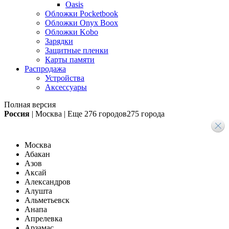
Oasis
Обложки Pocketbook
Обложки Onyx Boox
Обложки Kobo
Зарядки
Защитные пленки
Карты памяти
Распродажа
Устройства
Аксессуары
Полная версия
Россия
|
Москва
|
Еще
276 городов
275 города
Москва
Абакан
Азов
Аксай
Александров
Алушта
Альметьевск
Анапа
Апрелевка
Арзамас