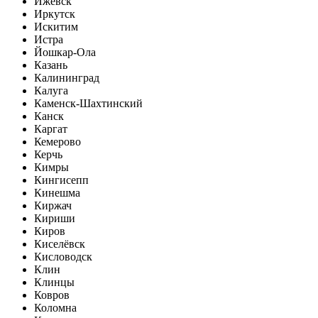
Ижевск
Иркутск
Искитим
Истра
Йошкар-Ола
Казань
Калининград
Калуга
Каменск-Шахтинский
Канск
Каргат
Кемерово
Керчь
Кимры
Кингисепп
Кинешма
Киржач
Кириши
Киров
Киселёвск
Кисловодск
Клин
Клинцы
Ковров
Коломна