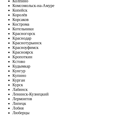
Колпино
Комсомольск-на-Амуре
Копейск
Королёв
Корсаков
Кострома
Котельники
Красногорск
Краснодар
Краснотурьинск
Красноуфимск
Красноярск
Кропоткин
Кстово
Кудымкар
Кунгур
Купино
Курган
Курск
Лабинск
Ленинск-Кузнецкий
Лермонтов
Липецк
Лобня
Люберцы