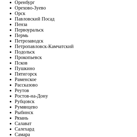
Оренбург
Орехово-Зуево
Орск
Павловский Посад
Пенза
Первоуральск
Пермь
Петрозаводск
Петропавловск-Камчатский
Подольск
Прокопьевск
Псков
Пушкино
Пятигорск
Раменское
Рассказово
Реутов
Ростов-на-Дону
Рубцовск
Румянцево
Рыбинск
Рязань
Салават
Салехард
Самара