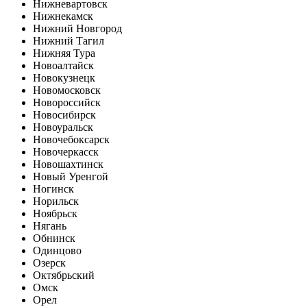
Нижневартовск
Нижнекамск
Нижний Новгород
Нижний Тагил
Нижняя Тура
Новоалтайск
Новокузнецк
Новомосковск
Новороссийск
Новосибирск
Новоуральск
Новочебоксарск
Новочеркасск
Новошахтинск
Новый Уренгой
Ногинск
Норильск
Ноябрьск
Нягань
Обнинск
Одинцово
Озерск
Октябрьский
Омск
Орел