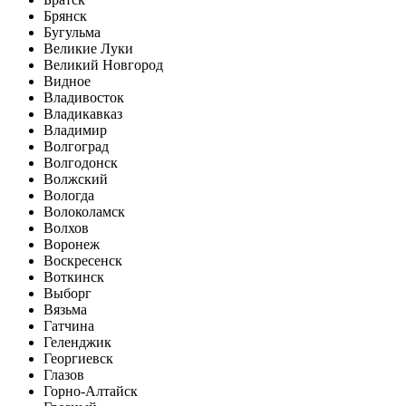
Брянск
Бугульма
Великие Луки
Великий Новгород
Видное
Владивосток
Владикавказ
Владимир
Волгоград
Волгодонск
Волжский
Вологда
Волоколамск
Волхов
Воронеж
Воскресенск
Воткинск
Выборг
Вязьма
Гатчина
Геленджик
Георгиевск
Глазов
Горно-Алтайск