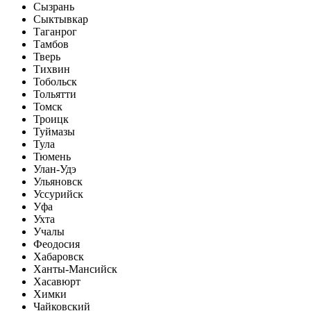
Сызрань
Сыктывкар
Таганрог
Тамбов
Тверь
Тихвин
Тобольск
Тольятти
Томск
Троицк
Туймазы
Тула
Тюмень
Улан-Удэ
Ульяновск
Уссурийск
Уфа
Ухта
Учалы
Феодосия
Хабаровск
Ханты-Мансийск
Хасавюрт
Химки
Чайковский