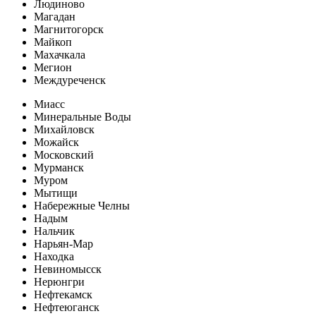
Людиново
Магадан
Магнитогорск
Майкоп
Махачкала
Мегион
Междуреченск
Миасс
Минеральные Воды
Михайловск
Можайск
Московский
Мурманск
Муром
Мытищи
Набережные Челны
Надым
Нальчик
Нарьян-Мар
Находка
Невиномысск
Нерюнгри
Нефтекамск
Нефтеюганск