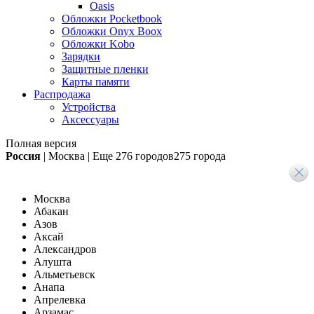
Oasis
Обложки Pocketbook
Обложки Onyx Boox
Обложки Kobo
Зарядки
Защитные пленки
Карты памяти
Распродажа
Устройства
Аксессуары
Полная версия
Россия
|
Москва
|
Еще
276 городов
275 города
Москва
Абакан
Азов
Аксай
Александров
Алушта
Альметьевск
Анапа
Апрелевка
Арзамас