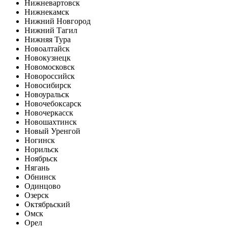
Нижневартовск
Нижнекамск
Нижний Новгород
Нижний Тагил
Нижняя Тура
Новоалтайск
Новокузнецк
Новомосковск
Новороссийск
Новосибирск
Новоуральск
Новочебоксарск
Новочеркасск
Новошахтинск
Новый Уренгой
Ногинск
Норильск
Ноябрьск
Нягань
Обнинск
Одинцово
Озерск
Октябрьский
Омск
Орел