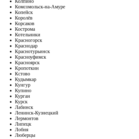
Колпино
Комсомольск-на-Амуре
Копейск
Королёв
Корсаков
Кострома
Котельники
Красногорск
Краснодар
Краснотурьинск
Красноуфимск
Красноярск
Кропоткин
Кстово
Кудымкар
Кунгур
Купино
Курган
Курск
Лабинск
Ленинск-Кузнецкий
Лермонтов
Липецк
Лобня
Люберцы