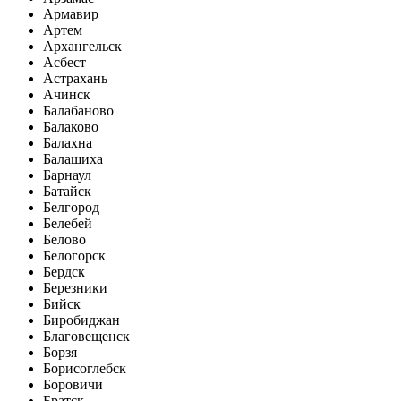
Армавир
Артем
Архангельск
Асбест
Астрахань
Ачинск
Балабаново
Балаково
Балахна
Балашиха
Барнаул
Батайск
Белгород
Белебей
Белово
Белогорск
Бердск
Березники
Бийск
Биробиджан
Благовещенск
Борзя
Борисоглебск
Боровичи
Братск