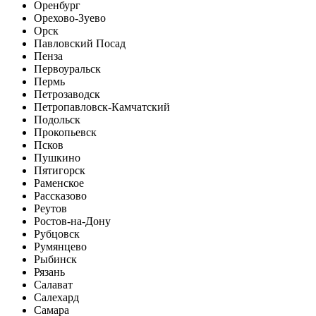
Оренбург
Орехово-Зуево
Орск
Павловский Посад
Пенза
Первоуральск
Пермь
Петрозаводск
Петропавловск-Камчатский
Подольск
Прокопьевск
Псков
Пушкино
Пятигорск
Раменское
Рассказово
Реутов
Ростов-на-Дону
Рубцовск
Румянцево
Рыбинск
Рязань
Салават
Салехард
Самара