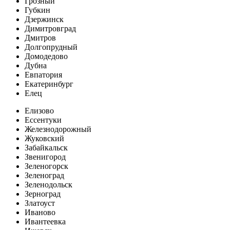
Грозный
Губкин
Дзержинск
Димитровград
Дмитров
Долгопрудный
Домодедово
Дубна
Евпатория
Екатеринбург
Елец
Елизово
Ессентуки
Железнодорожный
Жуковский
Забайкальск
Звенигород
Зеленогорск
Зеленоград
Зеленодольск
Зерноград
Златоуст
Иваново
Ивантеевка