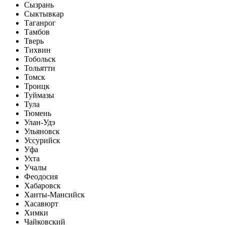
Сызрань
Сыктывкар
Таганрог
Тамбов
Тверь
Тихвин
Тобольск
Тольятти
Томск
Троицк
Туймазы
Тула
Тюмень
Улан-Удэ
Ульяновск
Уссурийск
Уфа
Ухта
Учалы
Феодосия
Хабаровск
Ханты-Мансийск
Хасавюрт
Химки
Чайковский