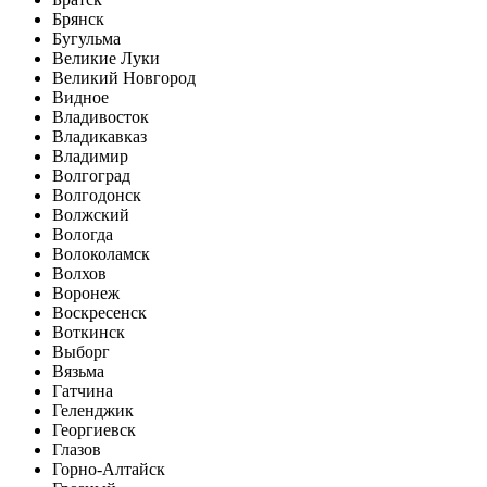
Брянск
Бугульма
Великие Луки
Великий Новгород
Видное
Владивосток
Владикавказ
Владимир
Волгоград
Волгодонск
Волжский
Вологда
Волоколамск
Волхов
Воронеж
Воскресенск
Воткинск
Выборг
Вязьма
Гатчина
Геленджик
Георгиевск
Глазов
Горно-Алтайск