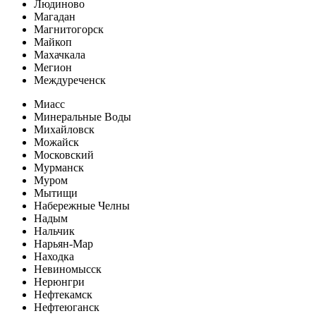
Людиново
Магадан
Магнитогорск
Майкоп
Махачкала
Мегион
Междуреченск
Миасс
Минеральные Воды
Михайловск
Можайск
Московский
Мурманск
Муром
Мытищи
Набережные Челны
Надым
Нальчик
Нарьян-Мар
Находка
Невиномысск
Нерюнгри
Нефтекамск
Нефтеюганск