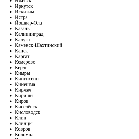
Ижевск
Иркутск
Искитим
Истра
Йошкар-Ола
Казань
Калининград
Калуга
Каменск-Шахтинский
Канск
Каргат
Кемерово
Керчь
Кимры
Кингисепп
Кинешма
Киржач
Кириши
Киров
Киселёвск
Кисловодск
Клин
Клинцы
Ковров
Коломна