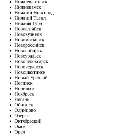
Нижневартовск
Нижнекамск
Нижний Новгород
Нижний Тагил
Нижняя Тура
Новоалтайск
Новокузнецк
Новомосковск
Новороссийск
Новосибирск
Новоуральск
Новочебоксарск
Новочеркасск
Новошахтинск
Новый Уренгой
Ногинск
Норильск
Ноябрьск
Нягань
Обнинск
Одинцово
Озерск
Октябрьский
Омск
Орел