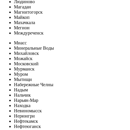
Людиново
Магадан
Магнитогорск
Майкоп
Махачкала
Мегион
Междуреченск
Миасс
Минеральные Воды
Михайловск
Можайск
Московский
Мурманск
Муром
Мытищи
Набережные Челны
Надым
Нальчик
Нарьян-Мар
Находка
Невиномысск
Нерюнгри
Нефтекамск
Нефтеюганск