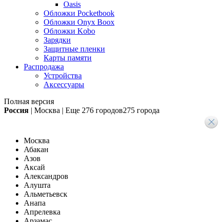
Oasis
Обложки Pocketbook
Обложки Onyx Boox
Обложки Kobo
Зарядки
Защитные пленки
Карты памяти
Распродажа
Устройства
Аксессуары
Полная версия
Россия
|
Москва
|
Еще
276 городов
275 города
Москва
Абакан
Азов
Аксай
Александров
Алушта
Альметьевск
Анапа
Апрелевка
Арзамас