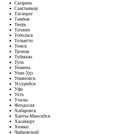
Сызрань
Сыктывкар
Таганрог
Тамбов
Тверь
Тихвин
Тобольск
Тольятти
Томск
Троицк
Туймазы
Тула
Тюмень
Улан-Удэ
Ульяновск
Уссурийск
Уфа
Ухта
Учалы
Феодосия
Хабаровск
Ханты-Мансийск
Хасавюрт
Химки
Чайковский