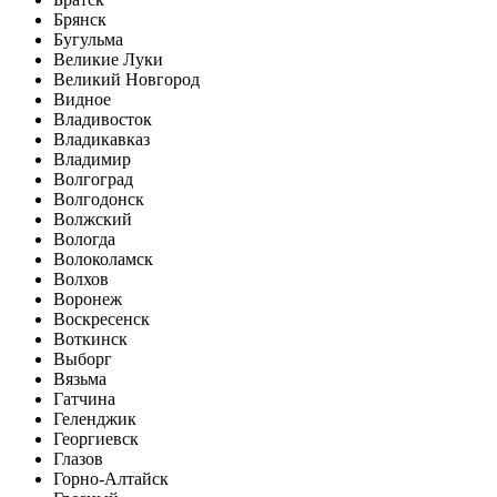
Брянск
Бугульма
Великие Луки
Великий Новгород
Видное
Владивосток
Владикавказ
Владимир
Волгоград
Волгодонск
Волжский
Вологда
Волоколамск
Волхов
Воронеж
Воскресенск
Воткинск
Выборг
Вязьма
Гатчина
Геленджик
Георгиевск
Глазов
Горно-Алтайск