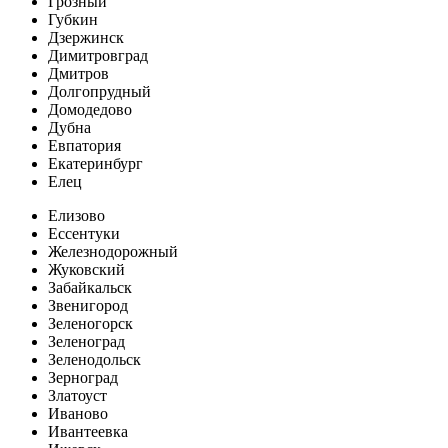
Грозный
Губкин
Дзержинск
Димитровград
Дмитров
Долгопрудный
Домодедово
Дубна
Евпатория
Екатеринбург
Елец
Елизово
Ессентуки
Железнодорожный
Жуковский
Забайкальск
Звенигород
Зеленогорск
Зеленоград
Зеленодольск
Зерноград
Златоуст
Иваново
Ивантеевка