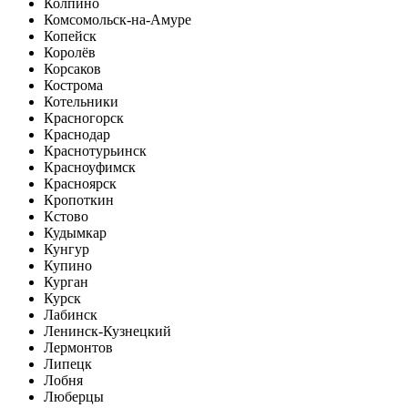
Колпино
Комсомольск-на-Амуре
Копейск
Королёв
Корсаков
Кострома
Котельники
Красногорск
Краснодар
Краснотурьинск
Красноуфимск
Красноярск
Кропоткин
Кстово
Кудымкар
Кунгур
Купино
Курган
Курск
Лабинск
Ленинск-Кузнецкий
Лермонтов
Липецк
Лобня
Люберцы