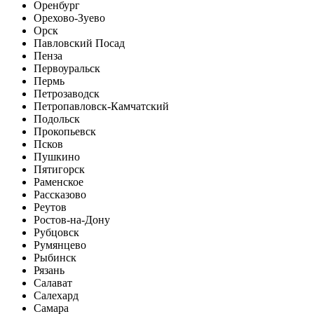
Оренбург
Орехово-Зуево
Орск
Павловский Посад
Пенза
Первоуральск
Пермь
Петрозаводск
Петропавловск-Камчатский
Подольск
Прокопьевск
Псков
Пушкино
Пятигорск
Раменское
Рассказово
Реутов
Ростов-на-Дону
Рубцовск
Румянцево
Рыбинск
Рязань
Салават
Салехард
Самара