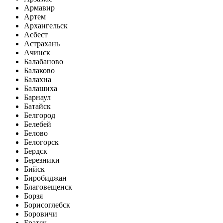
Армавир
Артем
Архангельск
Асбест
Астрахань
Ачинск
Балабаново
Балаково
Балахна
Балашиха
Барнаул
Батайск
Белгород
Белебей
Белово
Белогорск
Бердск
Березники
Бийск
Биробиджан
Благовещенск
Борзя
Борисоглебск
Боровичи
Братск