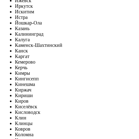
Ижевск
Иркутск
Искитим
Истра
Йошкар-Ола
Казань
Калининград
Калуга
Каменск-Шахтинский
Канск
Каргат
Кемерово
Керчь
Кимры
Кингисепп
Кинешма
Киржач
Кириши
Киров
Киселёвск
Кисловодск
Клин
Клинцы
Ковров
Коломна