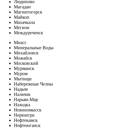
Людиново
Магадан
Магнитогорск
Майкоп
Махачкала
Мегион
Междуреченск
Миасс
Минеральные Воды
Михайловск
Можайск
Московский
Мурманск
Муром
Мытищи
Набережные Челны
Надым
Нальчик
Нарьян-Мар
Находка
Невиномысск
Нерюнгри
Нефтекамск
Нефтеюганск