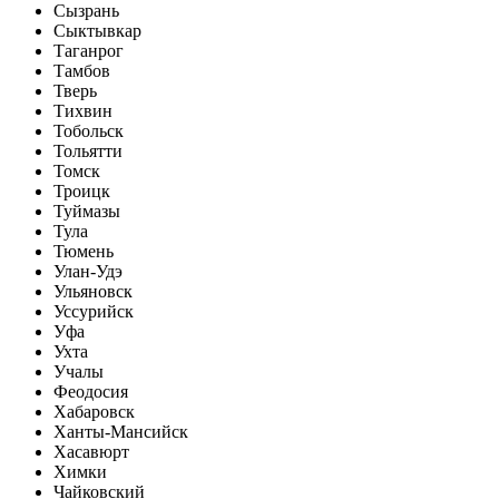
Сызрань
Сыктывкар
Таганрог
Тамбов
Тверь
Тихвин
Тобольск
Тольятти
Томск
Троицк
Туймазы
Тула
Тюмень
Улан-Удэ
Ульяновск
Уссурийск
Уфа
Ухта
Учалы
Феодосия
Хабаровск
Ханты-Мансийск
Хасавюрт
Химки
Чайковский