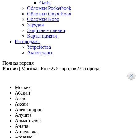
Oasis
Обложки Pocketbook
Обложки Onyx Boox
Обложки Kobo
Зарядки
Защитные пленки
Карты памяти
Распродажа
Устройства
Аксессуары
Полная версия
Россия
|
Москва
|
Еще
276 городов
275 города
Москва
Абакан
Азов
Аксай
Александров
Алушта
Альметьевск
Анапа
Апрелевка
Арзамас