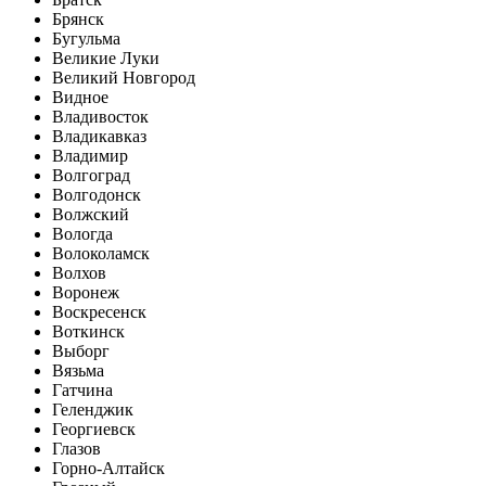
Брянск
Бугульма
Великие Луки
Великий Новгород
Видное
Владивосток
Владикавказ
Владимир
Волгоград
Волгодонск
Волжский
Вологда
Волоколамск
Волхов
Воронеж
Воскресенск
Воткинск
Выборг
Вязьма
Гатчина
Геленджик
Георгиевск
Глазов
Горно-Алтайск