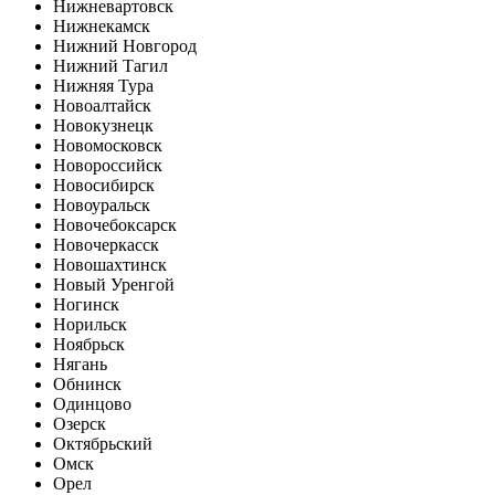
Нижневартовск
Нижнекамск
Нижний Новгород
Нижний Тагил
Нижняя Тура
Новоалтайск
Новокузнецк
Новомосковск
Новороссийск
Новосибирск
Новоуральск
Новочебоксарск
Новочеркасск
Новошахтинск
Новый Уренгой
Ногинск
Норильск
Ноябрьск
Нягань
Обнинск
Одинцово
Озерск
Октябрьский
Омск
Орел