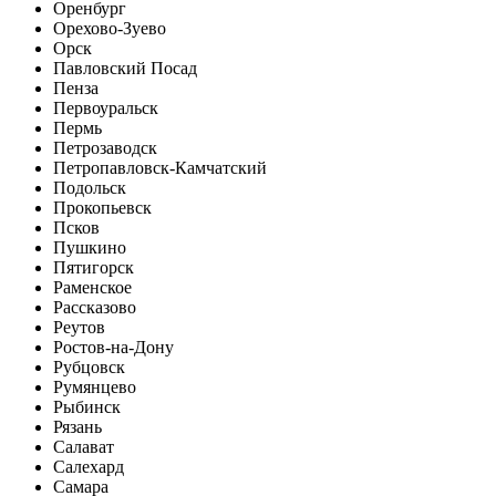
Оренбург
Орехово-Зуево
Орск
Павловский Посад
Пенза
Первоуральск
Пермь
Петрозаводск
Петропавловск-Камчатский
Подольск
Прокопьевск
Псков
Пушкино
Пятигорск
Раменское
Рассказово
Реутов
Ростов-на-Дону
Рубцовск
Румянцево
Рыбинск
Рязань
Салават
Салехард
Самара