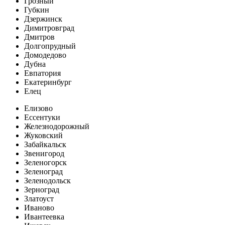
Грозный
Губкин
Дзержинск
Димитровград
Дмитров
Долгопрудный
Домодедово
Дубна
Евпатория
Екатеринбург
Елец
Елизово
Ессентуки
Железнодорожный
Жуковский
Забайкальск
Звенигород
Зеленогорск
Зеленоград
Зеленодольск
Зерноград
Златоуст
Иваново
Ивантеевка