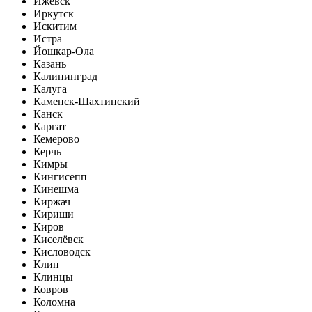
Ижевск
Иркутск
Искитим
Истра
Йошкар-Ола
Казань
Калининград
Калуга
Каменск-Шахтинский
Канск
Каргат
Кемерово
Керчь
Кимры
Кингисепп
Кинешма
Киржач
Кириши
Киров
Киселёвск
Кисловодск
Клин
Клинцы
Ковров
Коломна