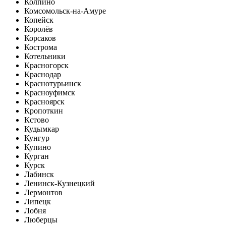
Колпино
Комсомольск-на-Амуре
Копейск
Королёв
Корсаков
Кострома
Котельники
Красногорск
Краснодар
Краснотурьинск
Красноуфимск
Красноярск
Кропоткин
Кстово
Кудымкар
Кунгур
Купино
Курган
Курск
Лабинск
Ленинск-Кузнецкий
Лермонтов
Липецк
Лобня
Люберцы