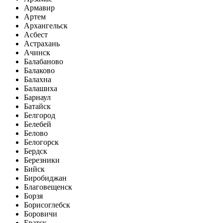
Армавир
Артем
Архангельск
Асбест
Астрахань
Ачинск
Балабаново
Балаково
Балахна
Балашиха
Барнаул
Батайск
Белгород
Белебей
Белово
Белогорск
Бердск
Березники
Бийск
Биробиджан
Благовещенск
Борзя
Борисоглебск
Боровичи
Братск