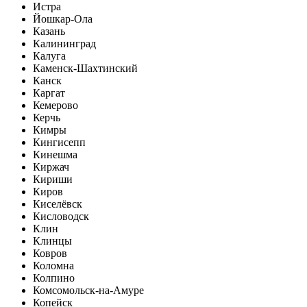
Истра
Йошкар-Ола
Казань
Калининград
Калуга
Каменск-Шахтинский
Канск
Каргат
Кемерово
Керчь
Кимры
Кингисепп
Кинешма
Киржач
Кириши
Киров
Киселёвск
Кисловодск
Клин
Клинцы
Ковров
Коломна
Колпино
Комсомольск-на-Амуре
Копейск