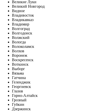
Великие Луки
Великий Новгород
Видное
Владивосток
Владикавказ
Владимир
Волгоград
Волгодонск
Волжский
Вологда
Волоколамск
Волхов
Воронеж
Воскресенск
Воткинск
Выборг
Вязьма
Гатчина
Геленджик
Георгиевск
Глазов
Горно-Алтайск
Грозный
Губкин
Дзержинск