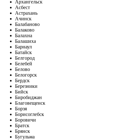
Архангельск
Асбест
Астрахань
Ачинск
Балабаново
Балаково
Балахна
Балашиха
Барнаул
Батайск
Белгород
Белебей
Белово
Белогорск
Бердск
Березники
Бийск
Биробиджан
Благовещенск
Борзя
Борисоглебск
Боровичи
Братск
Брянск
Бугульма