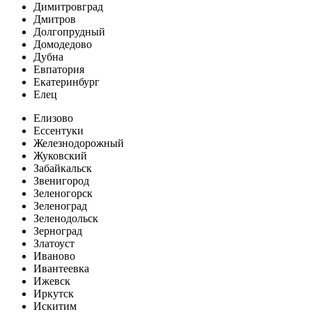
Димитровград
Дмитров
Долгопрудный
Домодедово
Дубна
Евпатория
Екатеринбург
Елец
Елизово
Ессентуки
Железнодорожный
Жуковский
Забайкальск
Звенигород
Зеленогорск
Зеленоград
Зеленодольск
Зерноград
Златоуст
Иваново
Ивантеевка
Ижевск
Иркутск
Искитим