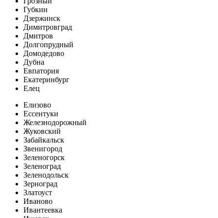
Грозный
Губкин
Дзержинск
Димитровград
Дмитров
Долгопрудный
Домодедово
Дубна
Евпатория
Екатеринбург
Елец
Елизово
Ессентуки
Железнодорожный
Жуковский
Забайкальск
Звенигород
Зеленогорск
Зеленоград
Зеленодольск
Зерноград
Златоуст
Иваново
Ивантеевка