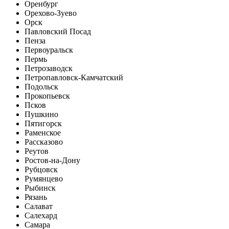
Оренбург
Орехово-Зуево
Орск
Павловский Посад
Пенза
Первоуральск
Пермь
Петрозаводск
Петропавловск-Камчатский
Подольск
Прокопьевск
Псков
Пушкино
Пятигорск
Раменское
Рассказово
Реутов
Ростов-на-Дону
Рубцовск
Румянцево
Рыбинск
Рязань
Салават
Салехард
Самара