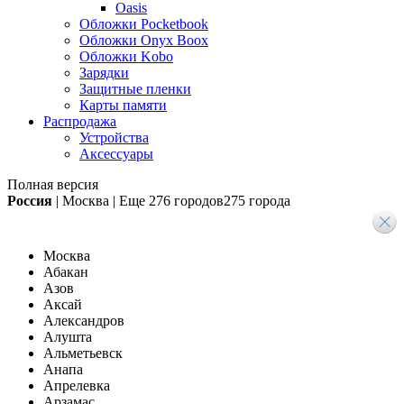
Oasis
Обложки Pocketbook
Обложки Onyx Boox
Обложки Kobo
Зарядки
Защитные пленки
Карты памяти
Распродажа
Устройства
Аксессуары
Полная версия
Россия
|
Москва
|
Еще
276 городов
275 города
Москва
Абакан
Азов
Аксай
Александров
Алушта
Альметьевск
Анапа
Апрелевка
Арзамас