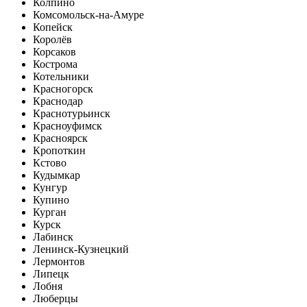
Колпино
Комсомольск-на-Амуре
Копейск
Королёв
Корсаков
Кострома
Котельники
Красногорск
Краснодар
Краснотурьинск
Красноуфимск
Красноярск
Кропоткин
Кстово
Кудымкар
Кунгур
Купино
Курган
Курск
Лабинск
Ленинск-Кузнецкий
Лермонтов
Липецк
Лобня
Люберцы