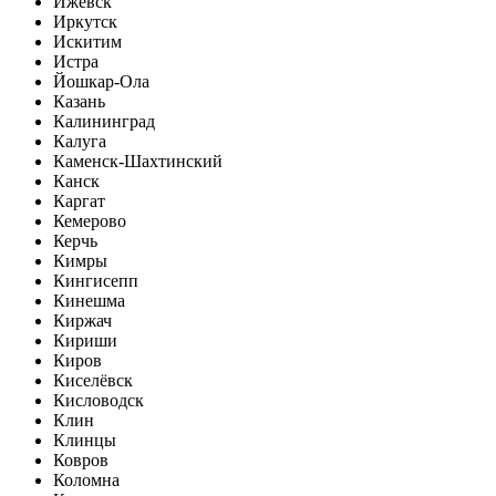
Ижевск
Иркутск
Искитим
Истра
Йошкар-Ола
Казань
Калининград
Калуга
Каменск-Шахтинский
Канск
Каргат
Кемерово
Керчь
Кимры
Кингисепп
Кинешма
Киржач
Кириши
Киров
Киселёвск
Кисловодск
Клин
Клинцы
Ковров
Коломна