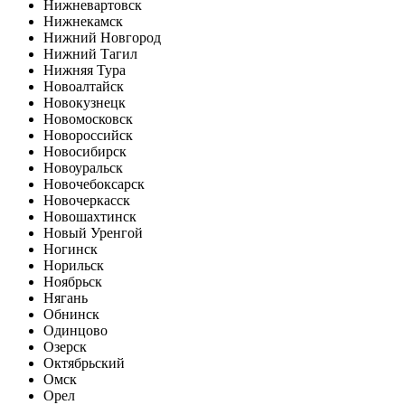
Нижневартовск
Нижнекамск
Нижний Новгород
Нижний Тагил
Нижняя Тура
Новоалтайск
Новокузнецк
Новомосковск
Новороссийск
Новосибирск
Новоуральск
Новочебоксарск
Новочеркасск
Новошахтинск
Новый Уренгой
Ногинск
Норильск
Ноябрьск
Нягань
Обнинск
Одинцово
Озерск
Октябрьский
Омск
Орел