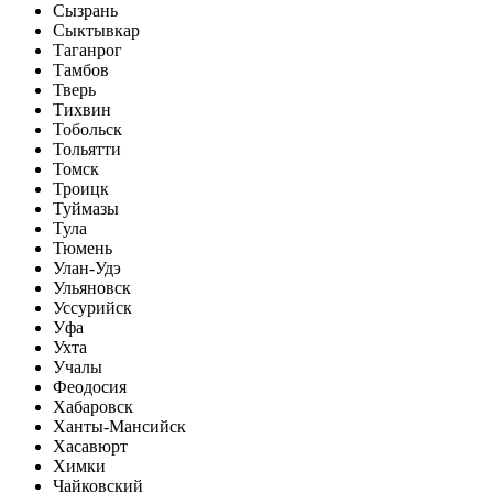
Сызрань
Сыктывкар
Таганрог
Тамбов
Тверь
Тихвин
Тобольск
Тольятти
Томск
Троицк
Туймазы
Тула
Тюмень
Улан-Удэ
Ульяновск
Уссурийск
Уфа
Ухта
Учалы
Феодосия
Хабаровск
Ханты-Мансийск
Хасавюрт
Химки
Чайковский