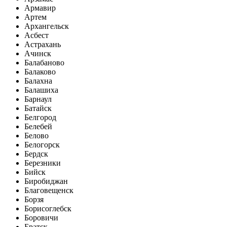
Армавир
Артем
Архангельск
Асбест
Астрахань
Ачинск
Балабаново
Балаково
Балахна
Балашиха
Барнаул
Батайск
Белгород
Белебей
Белово
Белогорск
Бердск
Березники
Бийск
Биробиджан
Благовещенск
Борзя
Борисоглебск
Боровичи
Братск