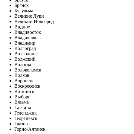
Брянск
Бугульма
Великие Луки
Великий Новгород
Видное
Владивосток
Владикавказ
Владимир
Волгоград
Волгодонск
Волжский
Вологда
Волоколамск
Волхов
Воронеж
Воскресенск
Воткинск
Выборг
Вязьма
Гатчина
Геленджик
Георгиевск
Глазов
Горно-Алтайск