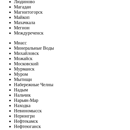
Людиново
Магадан
Магнитогорск
Майкоп
Махачкала
Мегион
Междуреченск
Миасс
Минеральные Воды
Михайловск
Можайск
Московский
Мурманск
Муром
Мытищи
Набережные Челны
Надым
Нальчик
Нарьян-Мар
Находка
Невиномысск
Нерюнгри
Нефтекамск
Нефтеюганск